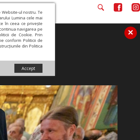
e Website-ul nostru. Te
iarului Lumina cele mai
ce în ceea ce privește
a continua navigarea pe
×
iticii de Cookie. Prin
ie conform Politicii de
trucțiunile din Politica
Accept