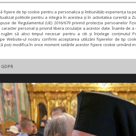
ză fişiere de tip cookie pentru a personaliza și îmbunătăți experiența ta p
alizat politicile pentru a integra în acestea și în activitatea curentă a Z
opuse de Regulamentul (UE) 2016/679 privind protecția persoanelor fizi
 caracter personal și privind libera circulație a acestor date. Înainte de 
rugăm să aloci timpul necesar pentru a citi și înțelege conținutul Pol
pe Website-ul nostru confirmi acceptarea utilizării fişierelor de tip cook
că poți modifica în orice moment setările acestor fişiere cookie urmând ins
GDPR