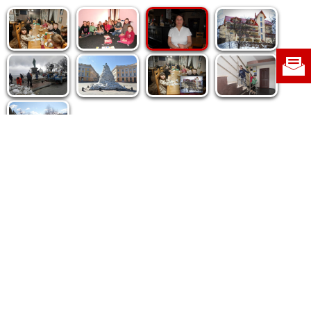
Politica de cookie
|
Politica de confidențialitate
|
Contact
|
Despre noi
|
Abonamente
|
Fototeca Ortodoxiei Românești
Radio TRINITAS
TV TRINITAS
Vestitorul Ortodoxiei
Agenţia de ştiri BASILICA