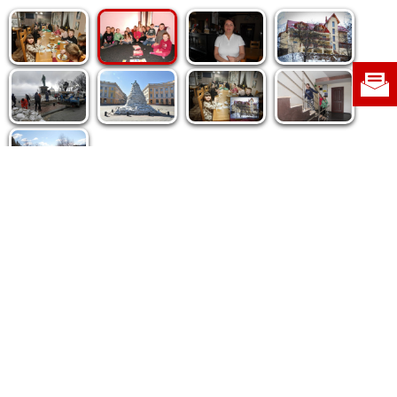
Politica de cookie
|
Politica de confidențialitate
|
Contact
|
Despre noi
|
Abonamente
|
Fototeca Ortodoxiei Românești
Radio TRINITAS
TV TRINITAS
Vestitorul Ortodoxiei
Agenţia de ştiri BASILICA