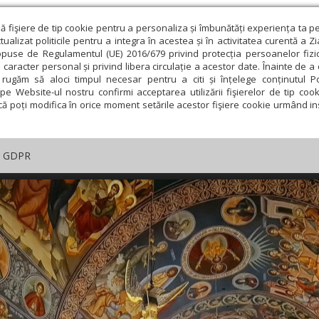
ză fişiere de tip cookie pentru a personaliza și îmbunătăți experiența ta p
alizat politicile pentru a integra în acestea și în activitatea curentă a Z
opuse de Regulamentul (UE) 2016/679 privind protecția persoanelor fizi
 caracter personal și privind libera circulație a acestor date. Înainte de 
rugăm să aloci timpul necesar pentru a citi și înțelege conținutul Pol
pe Website-ul nostru confirmi acceptarea utilizării fişierelor de tip cook
că poți modifica în orice moment setările acestor fişiere cookie urmând ins
GDPR