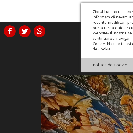
Ziarul Lumina utilizea
informăm că ne-am actu
recente modificări pr
prelucrarea datelor cu
Website-ul nostru te 
continuarea navigării 
Cookie. Nu uita totuși 
de Cookie.
Politica de Cookie