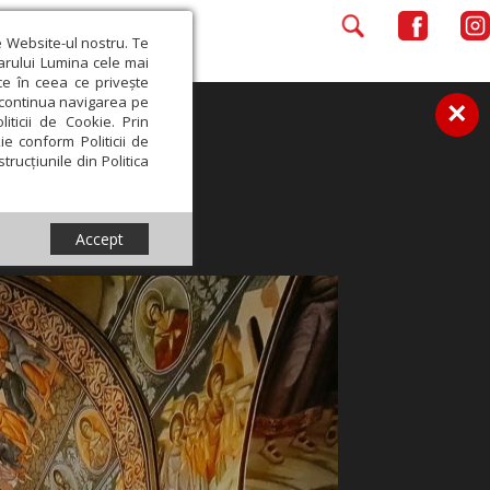
e Website-ul nostru. Te
iarului Lumina cele mai
ce în ceea ce privește
a continua navigarea pe
×
iticii de Cookie. Prin
ie conform Politicii de
trucțiunile din Politica
Accept