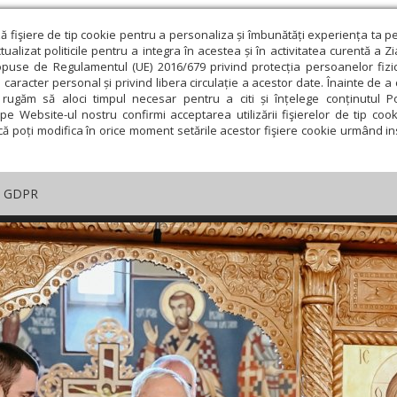
ză fişiere de tip cookie pentru a personaliza și îmbunătăți experiența ta p
alizat politicile pentru a integra în acestea și în activitatea curentă a Z
opuse de Regulamentul (UE) 2016/679 privind protecția persoanelor fizi
 caracter personal și privind libera circulație a acestor date. Înainte de 
rugăm să aloci timpul necesar pentru a citi și înțelege conținutul Pol
pe Website-ul nostru confirmi acceptarea utilizării fişierelor de tip cook
că poți modifica în orice moment setările acestor fişiere cookie urmând ins
GDPR