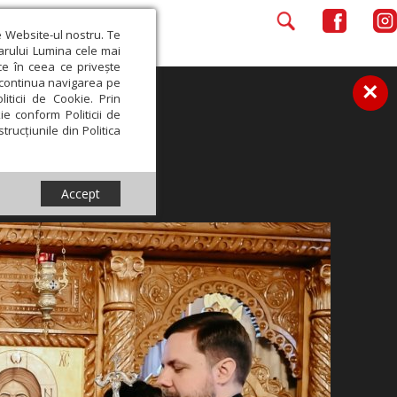
e Website-ul nostru. Te
iarului Lumina cele mai
ce în ceea ce privește
a continua navigarea pe
×
iticii de Cookie. Prin
ie conform Politicii de
trucțiunile din Politica
Accept