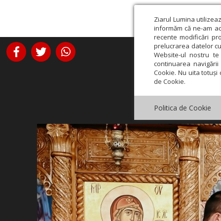
Ziarul Lumina utilizea
informăm că ne-am actu
recente modificări pr
prelucrarea datelor cu
Website-ul nostru te 
continuarea navigării 
Cookie. Nu uita totuși 
de Cookie.
Politica de Cookie