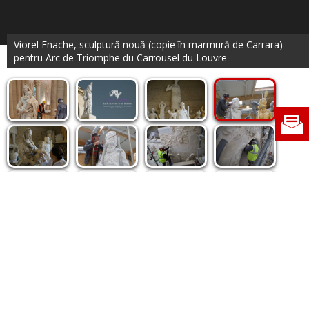
Viorel Enache, sculptură nouă (copie în marmură de Carrara)
pentru Arc de Triomphe du Carrousel du Louvre
Politica de cookie
|
Politica de confidențialitate
|
Contact
|
Despre noi
|
Abonamente
|