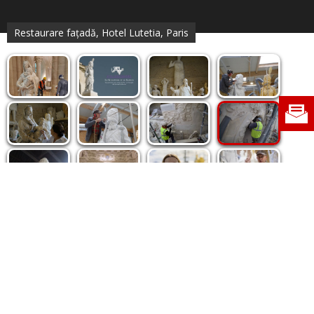
Restaurare fațadă, Hotel Lutetia, Paris
Politica de cookie
|
Politica de confidențialitate
|
Contact
|
Despre noi
|
Abonamente
|