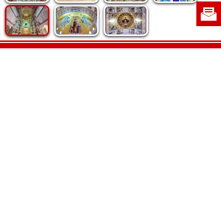
Politica de cookie
|
Politica de confidențialitate
|
Contact
|
Despre noi
|
Abonamente
|
Fototeca Ortodoxiei Românești
Radio TRINITAS
TV TRINITAS
Vestitorul Ortodoxiei
Agenţia de ştiri BASILICA
Patriarhia Română
Catedrala Mântuirii Neamului
BASILICA Travel
Serviciul de Colportaj Bisericesc
Atelierele Patriarhiei