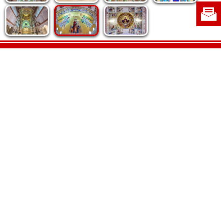
Politica de cookie
|
Politica de confidențialitate
|
Contact
|
Despre noi
|
Abonamente
|
Fototeca Ortodoxiei Românești
Radio TRINITAS
TV TRINITAS
Vestitorul Ortodoxiei
Agenţia de ştiri BASILICA
Patriarhia Română
Catedrala Mântuirii Neamului
BASILICA Travel
Serviciul de Colportaj Bisericesc
Atelierele Patriarhiei