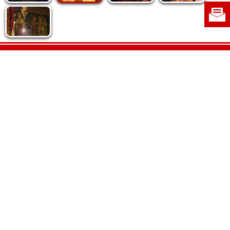
Politica de cookie
|
Politica de confidențialitate
|
Contact
|
Despre noi
|
Abonamente
|
Fototeca Ortodoxiei Românești
Radio TRINITAS
TV TRINITAS
Vestitorul Ortodoxiei
Agenţia de ştiri BASILICA
Patriarhia Română
Catedrala Mântuirii Neamului
BASILICA Travel
Serviciul de Colportaj Bisericesc
Atelierele Patriarhiei