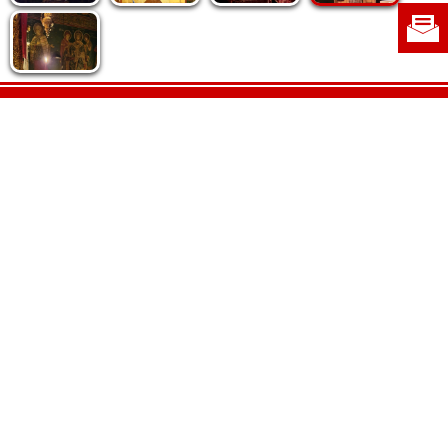
Politica de cookie
|
Politica de confidențialitate
|
Contact
|
Despre noi
|
Abonamente
|
Fototeca Ortodoxiei Românești
Radio TRINITAS
TV TRINITAS
Vestitorul Ortodoxiei
Agenţia de ştiri BASILICA
Patriarhia Română
Catedrala Mântuirii Neamului
BASILICA Travel
Serviciul de Colportaj Bisericesc
Atelierele Patriarhiei