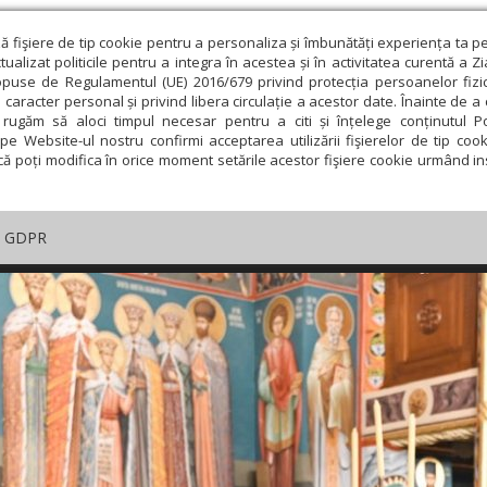
ză fişiere de tip cookie pentru a personaliza și îmbunătăți experiența ta p
alizat politicile pentru a integra în acestea și în activitatea curentă a Z
opuse de Regulamentul (UE) 2016/679 privind protecția persoanelor fizi
 caracter personal și privind libera circulație a acestor date. Înainte de 
rugăm să aloci timpul necesar pentru a citi și înțelege conținutul Pol
pe Website-ul nostru confirmi acceptarea utilizării fişierelor de tip cook
că poți modifica în orice moment setările acestor fişiere cookie urmând ins
GDPR