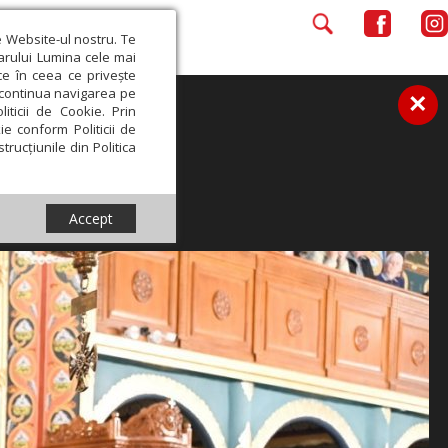
e Website-ul nostru. Te
iarului Lumina cele mai
ce în ceea ce privește
a continua navigarea pe
×
iticii de Cookie. Prin
ie conform Politicii de
trucțiunile din Politica
Accept