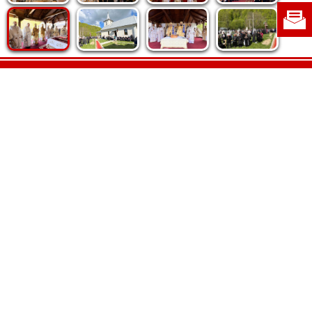
Politica de cookie
|
Politica de confidențialitate
|
Contact
|
Despre noi
|
Abonamente
|
Fototeca Ortodoxiei Românești
Radio TRINITAS
TV TRINITAS
Vestitorul Ortodoxiei
Agenţia de ştiri BASILICA
Patriarhia Română
Catedrala Mântuirii Neamului
BASILICA Travel
Serviciul de Colportaj Bisericesc
Atelierele Patriarhiei