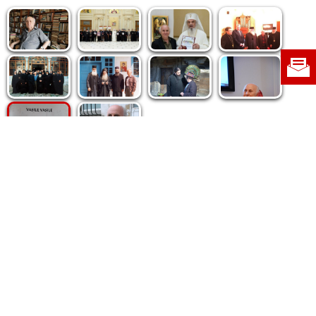
Politica de cookie
|
Politica de confidențialitate
|
Contact
|
Despre noi
|
Abonamente
|
Fototeca Ortodoxiei Românești
Radio TRINITAS
TV TRINITAS
Vestitorul Ortodoxiei
Agenţia de ştiri BASILICA