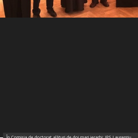
În Comisia de doctorat alături de doi mari ierarhi: IPS Laurențiu