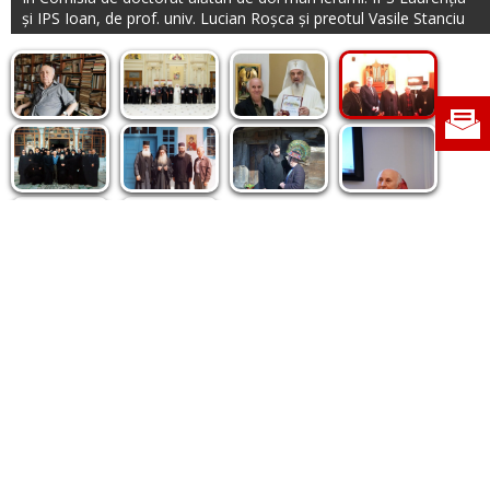
și IPS Ioan, de prof. univ. Lucian Roșca și preotul Vasile Stanciu
Politica de cookie
|
Politica de confidențialitate
|
Contact
|
Despre noi
|
Abonamente
|
Fototeca Ortodoxiei Românești
Radio TRINITAS
TV TRINITAS
Vestitorul Ortodoxiei