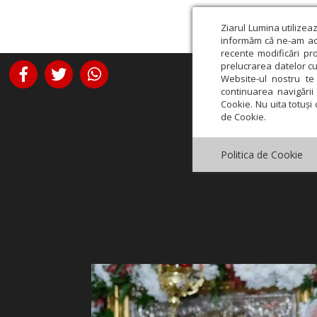
Ziarul Lumina utilizea
informăm că ne-am actu
recente modificări pr
prelucrarea datelor cu
Website-ul nostru te 
continuarea navigării 
Cookie. Nu uita totuși 
de Cookie.
Politica de Cookie