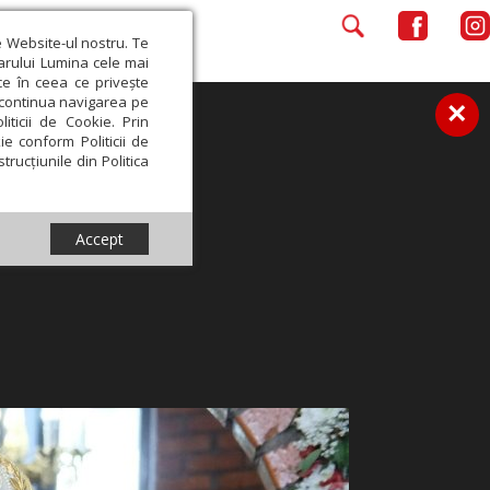
e Website-ul nostru. Te
iarului Lumina cele mai
ce în ceea ce privește
a continua navigarea pe
×
iticii de Cookie. Prin
ie conform Politicii de
trucțiunile din Politica
Accept