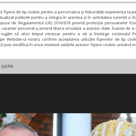
ză fişiere de tip cookie pentru a personaliza și îmbunătăți experiența ta p
alizat politicile pentru a integra în acestea și în activitatea curentă a Z
opuse de Regulamentul (UE) 2016/679 privind protecția persoanelor fizi
 caracter personal și privind libera circulație a acestor date. Înainte de 
rugăm să aloci timpul necesar pentru a citi și înțelege conținutul Pol
pe Website-ul nostru confirmi acceptarea utilizării fişierelor de tip cook
că poți modifica în orice moment setările acestor fişiere cookie urmând ins
GDPR