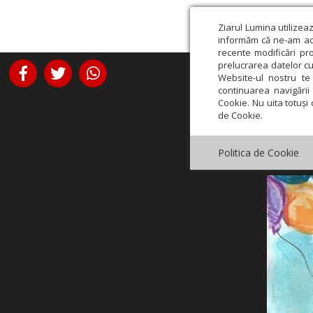
Ziarul Lumina utilizea
informăm că ne-am actu
recente modificări pr
prelucrarea datelor cu
Website-ul nostru te 
continuarea navigării 
Cookie. Nu uita totuși 
de Cookie.
Politica de Cookie