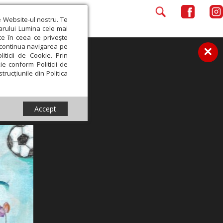
e Website-ul nostru. Te
iarului Lumina cele mai
ce în ceea ce privește
a continua navigarea pe
×
iticii de Cookie. Prin
ie conform Politicii de
trucțiunile din Politica
Accept