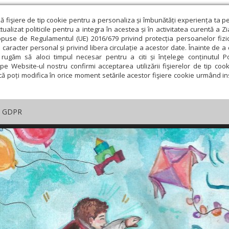
ză fişiere de tip cookie pentru a personaliza și îmbunătăți experiența ta p
alizat politicile pentru a integra în acestea și în activitatea curentă a Z
opuse de Regulamentul (UE) 2016/679 privind protecția persoanelor fizi
 caracter personal și privind libera circulație a acestor date. Înainte de 
rugăm să aloci timpul necesar pentru a citi și înțelege conținutul Pol
pe Website-ul nostru confirmi acceptarea utilizării fişierelor de tip cook
că poți modifica în orice moment setările acestor fişiere cookie urmând ins
GDPR