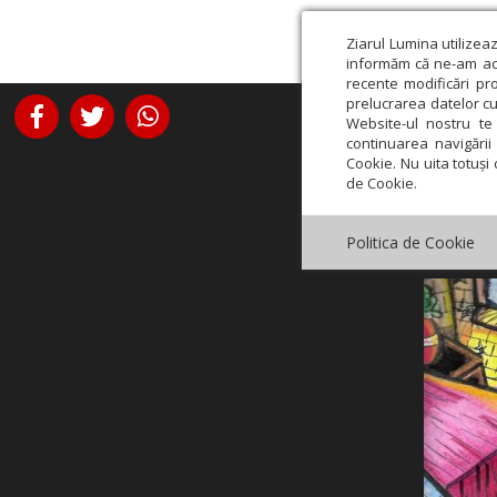
Ziarul Lumina utilizea
informăm că ne-am actu
recente modificări pr
prelucrarea datelor cu
Website-ul nostru te 
continuarea navigării 
Cookie. Nu uita totuși 
de Cookie.
Politica de Cookie