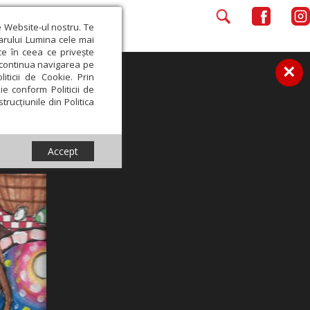
e Website-ul nostru. Te
iarului Lumina cele mai
ce în ceea ce privește
a continua navigarea pe
×
iticii de Cookie. Prin
ie conform Politicii de
trucțiunile din Politica
Accept