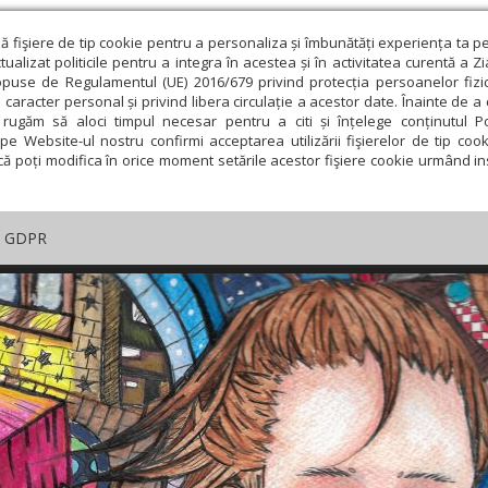
ză fişiere de tip cookie pentru a personaliza și îmbunătăți experiența ta p
alizat politicile pentru a integra în acestea și în activitatea curentă a Z
opuse de Regulamentul (UE) 2016/679 privind protecția persoanelor fizi
 caracter personal și privind libera circulație a acestor date. Înainte de 
rugăm să aloci timpul necesar pentru a citi și înțelege conținutul Pol
pe Website-ul nostru confirmi acceptarea utilizării fişierelor de tip cook
că poți modifica în orice moment setările acestor fişiere cookie urmând ins
GDPR