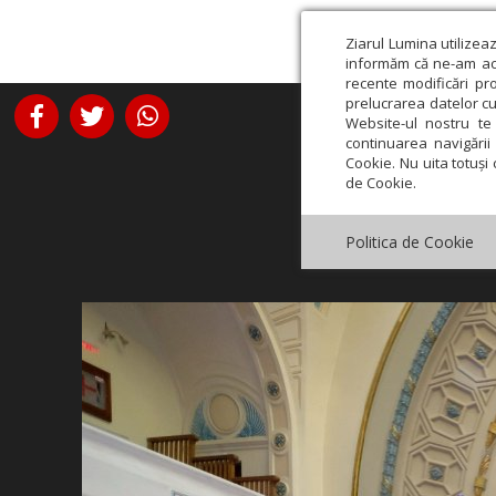
Ziarul Lumina utilizea
informăm că ne-am actu
recente modificări pr
prelucrarea datelor cu
Website-ul nostru te 
continuarea navigării 
Cookie. Nu uita totuși 
de Cookie.
Politica de Cookie