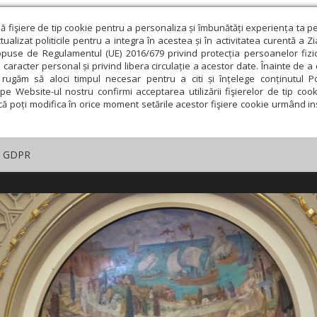
ză fişiere de tip cookie pentru a personaliza și îmbunătăți experiența ta p
alizat politicile pentru a integra în acestea și în activitatea curentă a Z
opuse de Regulamentul (UE) 2016/679 privind protecția persoanelor fizi
 caracter personal și privind libera circulație a acestor date. Înainte de 
rugăm să aloci timpul necesar pentru a citi și înțelege conținutul Pol
pe Website-ul nostru confirmi acceptarea utilizării fişierelor de tip cook
că poți modifica în orice moment setările acestor fişiere cookie urmând ins
GDPR