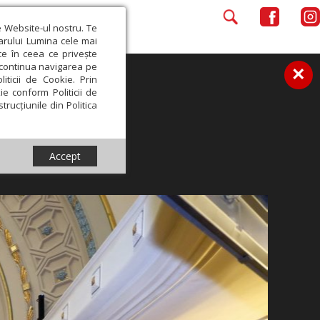
e Website-ul nostru. Te
iarului Lumina cele mai
ce în ceea ce privește
a continua navigarea pe
×
iticii de Cookie. Prin
ie conform Politicii de
trucțiunile din Politica
Accept