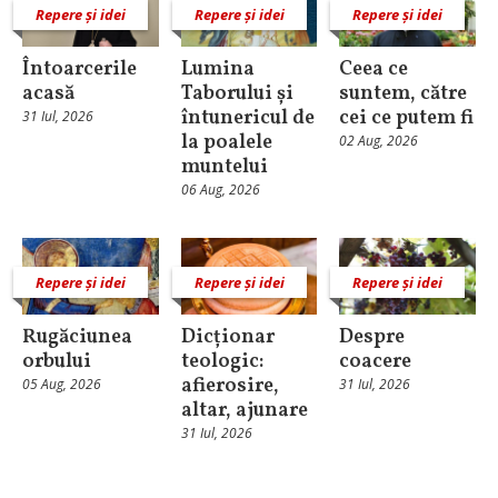
Repere și idei
Repere și idei
Repere și idei
Întoarcerile
Lumina
Ceea ce
acasă
Taborului și
suntem, către
întunericul de
cei ce putem fi
31 Iul, 2026
la poalele
02 Aug, 2026
muntelui
06 Aug, 2026
Repere și idei
Repere și idei
Repere și idei
Rugăciunea
Dicționar
Despre
orbului
teologic:
coacere
afierosire,
05 Aug, 2026
31 Iul, 2026
altar, ajunare
31 Iul, 2026