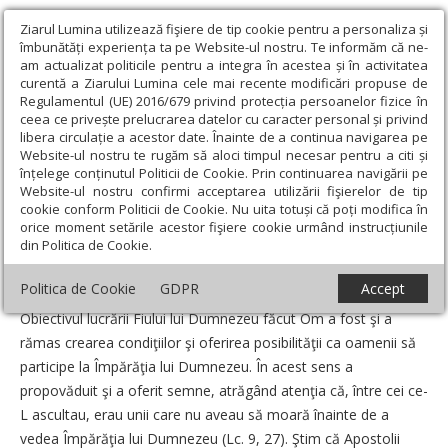
Ziarul Lumina utilizează fişiere de tip cookie pentru a personaliza și
îmbunătăți experiența ta pe Website-ul nostru. Te informăm că ne-
am actualizat politicile pentru a integra în acestea și în activitatea
curentă a Ziarului Lumina cele mai recente modificări propuse de
Regulamentul (UE) 2016/679 privind protecția persoanelor fizice în
ceea ce privește prelucrarea datelor cu caracter personal și privind
libera circulație a acestor date. Înainte de a continua navigarea pe
Website-ul nostru te rugăm să aloci timpul necesar pentru a citi și
Ziarul Lumina
›
Opinii
›
Repere și idei
›
Învierea Domnului -
înțelege conținutul Politicii de Cookie. Prin continuarea navigării pe
biruinţă smerită
Website-ul nostru confirmi acceptarea utilizării fişierelor de tip
cookie conform Politicii de Cookie. Nu uita totuși că poți modifica în
Învierea Domnului - biruinţă smerită
orice moment setările acestor fişiere cookie urmând instrucțiunile
din Politica de Cookie.
Un articol de:
Pr. Prof. Dr. Vasile Răducă
-
23 Aprilie 2011
Politica de Cookie
GDPR
Accept
Obiectivul lucrării Fiului lui Dumnezeu făcut Om a fost şi a
rămas crearea condiţiilor şi oferirea posibilităţii ca oamenii să
participe la Împărăţia lui Dumnezeu. În acest sens a
propovăduit şi a oferit semne, atrăgând atenţia că, între cei ce-
L ascultau, erau unii care nu aveau să moară înainte de a
vedea Împărăţia lui Dumnezeu (Lc. 9, 27). Ştim că Apostolii