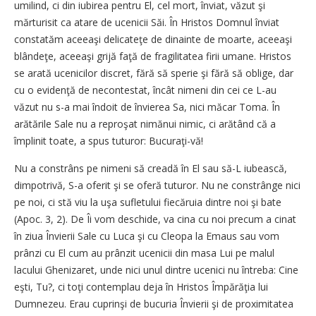
umilind, ci din iubirea pentru El, cel mort, înviat, văzut şi
mărturisit ca atare de ucenicii Săi. În Hristos Domnul înviat
constatăm aceeaşi delicateţe de dinainte de moarte, aceeaşi
blândeţe, aceeaşi grijă faţă de fragilitatea firii umane. Hristos
se arată ucenicilor discret, fără să sperie şi fără să oblige, dar
cu o evidenţă de necontestat, încât nimeni din cei ce L-au
văzut nu s-a mai îndoit de învierea Sa, nici măcar Toma. În
arătările Sale nu a reproşat nimănui nimic, ci arătând că a
împlinit toate, a spus tuturor: Bucuraţi-vă!
Nu a constrâns pe nimeni să creadă în El sau să-L iubească,
dimpotrivă, S-a oferit şi se oferă tuturor. Nu ne constrânge nici
pe noi, ci stă viu la uşa sufletului fiecăruia dintre noi şi bate
(Apoc. 3, 2). De Îi vom deschide, va cina cu noi precum a cinat
în ziua Învierii Sale cu Luca şi cu Cleopa la Emaus sau vom
prânzi cu El cum au prânzit ucenicii din masa Lui pe malul
lacului Ghenizaret, unde nici unul dintre ucenici nu întreba: Cine
eşti, Tu?, ci toţi contemplau deja în Hristos Împărăţia lui
Dumnezeu. Erau cuprinşi de bucuria Învierii şi de proximitatea