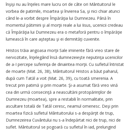
înşişi nu au înţeles mare lucru ori de câte ori Mântuitorul le
vorbea de patimile, moartea şi învierea Sa, şi nici chiar atunci
când le-a vorbit despre Împărăţia lui Dumnezeu. Până în
momentul pătimirii şi al morţii reale a lui Iisus, ucenicii credeau
că Împărăţia lui Dumnezeu era o metaforă pentru o împărăţie
lumească în care aşteptau şi ei demnităţi cuvenite.
Hristos trăia angoasa morţii Sale iminente fără vreo stare de
nervozitate, înţelegând însă dumnezeieşte neputinţa ucenicilor
de a-I percepe suferinţa de dinaintea morţii. Cu sufletul întristat
de moarte (Mat. 26, 38), Mântuitorul Hristos a băut paharul,
după cum Tatăl a voit (Mat. 26, 39), cu toată smerenia. A
trecut prin patimă şi prin moarte. Şi-a asumat fără vreo vină
cea din urmă consecinţă a neascultării protopărinţilor de
Dumnezeu (moartea), spre a restabili în normalitate, prin
ascultare totală de Tatăl ceresc, neamul omenesc. Deşi prin
moartea fizică sufletul Mântuitorului s-a despărţit de trup,
Dumnezeirea Cuvântului nu s-a îndepărtat nici de trup, nici de
suflet. Mântuitorul se pogoară cu sufletul în iad, prelungind