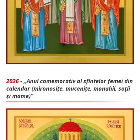
2026 -
„Anul comemorativ al sfintelor femei din
calendar (mironosițe, mu­cenițe, monahii, soții
și mame)”