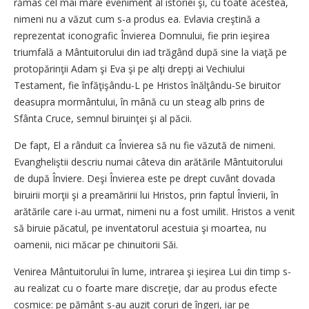
rămas cel mai mare eveniment al istoriei şi, cu toate acestea,
nimeni nu a văzut cum s-a produs ea. Evlavia creştină a
reprezentat iconografic Învierea Domnului, fie prin ieşirea
triumfală a Mântuitorului din iad trăgând după sine la viaţă pe
protopărinţii Adam şi Eva şi pe alţi drepţi ai Vechiului
Testament, fie înfăţişându-L pe Hristos înălţându-Se biruitor
deasupra mormântului, în mână cu un steag alb prins de
Sfânta Cruce, semnul biruinţei şi al păcii.
De fapt, El a rânduit ca Învierea să nu fie văzută de nimeni.
Evangheliştii descriu numai câteva din arătările Mântuitorului
de după Înviere. Deşi Învierea este pe drept cuvânt dovada
biruirii morţii şi a preamăririi lui Hristos, prin faptul Învierii, în
arătările care i-au urmat, nimeni nu a fost umilit. Hristos a venit
să biruie păcatul, pe inventatorul acestuia şi moartea, nu
oamenii, nici măcar pe chinuitorii Săi.
Venirea Mântuitorului în lume, intrarea şi ieşirea Lui din timp s-
au realizat cu o foarte mare discreţie, dar au produs efecte
cosmice: pe pământ s-au auzit coruri de îngeri, iar pe