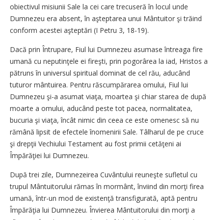
obiectivul misiunii Sale la cei care trecuseră în locul unde
Dumnezeu era absent, în aşteptarea unui Mântuitor şi trăind
conform acestei aşteptări (I Petru 3, 18-19).
Dacă prin Întrupare, Fiul lui Dumnezeu asumase întreaga fire
umană cu neputinţele ei fireşti, prin pogorârea la iad, Hristos a
pătruns în universul spiritual dominat de cel rău, aducând
tuturor mântuirea. Pentru răscumpărarea omului, Fiul lui
Dumnezeu şi-a asumat viaţa, moartea şi chiar starea de după
moarte a omului, aducând peste tot pacea, normalitatea,
bucuria şi viaţa, încât nimic din ceea ce este omenesc să nu
rămână lipsit de efectele înomenirii Sale. Tâlharul de pe cruce
şi drepţii Vechiului Testament au fost primii cetăţeni ai
Împărăţiei lui Dumnezeu.
După trei zile, Dumnezeirea Cuvântului reuneşte sufletul cu
trupul Mântuitorului rămas în mormânt, înviind din morţi firea
umană, într-un mod de existenţă transfigurată, aptă pentru
Împărăţia lui Dumnezeu. Învierea Mântuitorului din morţi a