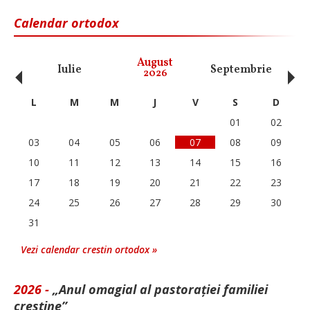
Calendar ortodox
‹
›
August
Iulie
Septembrie
O
2026
L
M
M
J
V
S
D
01
02
03
04
05
06
07
08
09
10
11
12
13
14
15
16
17
18
19
20
21
22
23
24
25
26
27
28
29
30
31
Vezi calendar crestin ortodox »
2026 -
„Anul omagial al pastorației familiei
creștine”