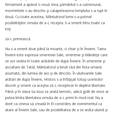
firmament a apărut o nouă stea; pământul s-a cutremurat,
mormintele s-au deschis şi catapeteasma templului s-a rupt în
două. Cu toate acestea, Mântuitorul lumii s-a potrivit
posibilităţilor omului de a-L recepta. S-a smerit întru toate ca
toţi
să-L primească.
Nu s-a smerit doar până la moarte, ci chiar şi în Înviere. Taina
Învierii este expresia smereniei Sale, smerenie şi blândeţe care
se vor vedea în toate arătările de după Înviere. În smerenie şi
ascultare de Tatăl, Mântuitorul a biruit răul din firea umană
asumată, din lumea de aici şi de dincolo. În uluitoarele Sale
arătări de după Înviere, Hristos s-a înfăţişat totuşi ucenicilor
discret şi smerit ca aceştia să-L recepteze în deplină libertate.
Până şi în slava Sa Iisus se arată kenotic, adică golit de orice ar
putea limita libertatea omului de a-L primi în mod real. Nu a
dorit ca cineva să creadă în El constrâns de evenimentul ca
atare al Învierii Sale, sau de posibilitatea de a se arăta uluind şi