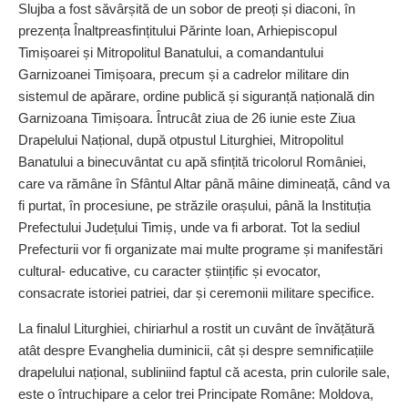
Slujba a fost săvârșită de un sobor de preoți și diaconi, în
prezența Înaltpreasfințitului Părinte Ioan, Arhiepiscopul
Timișoarei și Mitropolitul Banatului, a comandantului
Garnizoanei Timișoara, precum și a cadrelor militare din
sistemul de apărare, ordine publică și siguranță națională din
Garnizoana Timișoara. Întrucât ziua de 26 iunie este Ziua
Drapelului Național, după otpustul Liturghiei, Mitropolitul
Banatului a binecuvântat cu apă sfințită tricolorul României,
care va rămâne în Sfântul Altar până mâine dimineață, când va
fi purtat, în procesiune, pe străzile ora­șului, până la Instituția
Prefectului Județului Timiș, unde va fi arborat. Tot la sediul
Prefecturii vor fi organizate mai multe programe și manifestări
cultural- edu­ca­tive, cu caracter științific și evocator,
consacrate istoriei patriei, dar și ceremonii militare specifice.
La finalul Liturghiei, chiriarhul a rostit un cuvânt de învă­țătură
atât despre Evanghelia duminicii, cât și despre semni­ficațiile
drapelului național, subliniind faptul că acesta, prin culorile sale,
este o întruchipare a celor trei Principate Române: Moldova,