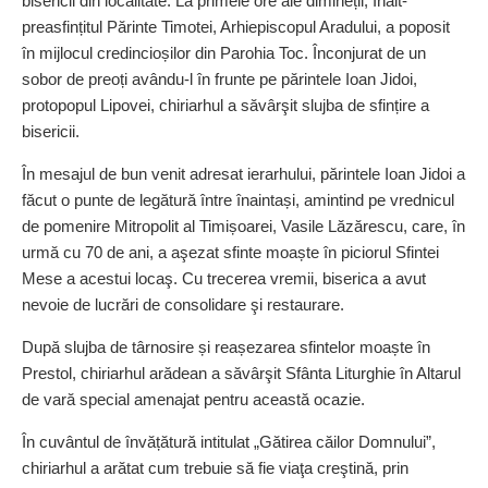
bisericii din localitate. La primele ore ale dimineții, Înalt­
preasfințitul Părinte Timotei, Arhiepiscopul Aradului, a poposit
în mijlocul credincioșilor din Parohia Toc. Înconjurat de un
sobor de preoți avându-l în frunte pe părintele Ioan Jidoi,
protopopul Lipovei, chiriarhul a săvârşit slujba de sfințire a
bisericii.
În mesajul de bun venit adresat ierarhului, părintele Ioan Jidoi a
făcut o punte de legătură între înaintași, amintind pe vrednicul
de pomenire Mitropolit al Timi­șoarei, Vasile Lăzărescu, care, în
urmă cu 70 de ani, a aşezat sfinte moaște în piciorul Sfintei
Mese a acestui locaş. Cu trecerea vremii, biserica a avut
nevoie de lucrări de consolidare şi restaurare.
După slujba de târnosire și reașezarea sfintelor moaște în
Prestol, chiriarhul arădean a săvârşit Sfânta Liturghie în Altarul
de vară special amenajat pentru această ocazie.
În cuvântul de învățătură intitulat „Gătirea căilor Domnului”,
chiriarhul a arătat cum trebuie să fie viaţa creştină, prin