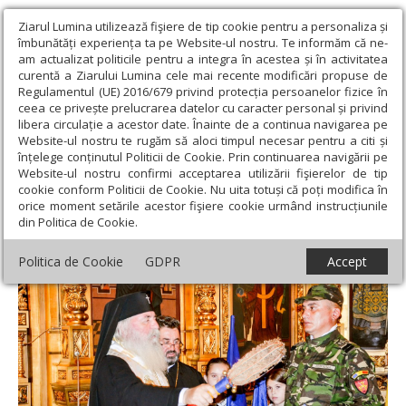
Ziarul Lumina utilizează fişiere de tip cookie pentru a personaliza și
îmbunătăți experiența ta pe Website-ul nostru. Te informăm că ne-
am actualizat politicile pentru a integra în acestea și în activitatea
curentă a Ziarului Lumina cele mai recente modificări propuse de
Regulamentul (UE) 2016/679 privind protecția persoanelor fizice în
ceea ce privește prelucrarea datelor cu caracter personal și privind
libera circulație a acestor date. Înainte de a continua navigarea pe
Website-ul nostru te rugăm să aloci timpul necesar pentru a citi și
Ziarul Lumina
›
Regionale
›
Banat
›
Duminica a 3-a după Rusalii
înțelege conținutul Politicii de Cookie. Prin continuarea navigării pe
în Banat
Website-ul nostru confirmi acceptarea utilizării fişierelor de tip
cookie conform Politicii de Cookie. Nu uita totuși că poți modifica în
Duminica a 3-a după Rusalii în Banat
orice moment setările acestor fişiere cookie urmând instrucțiunile
din Politica de Cookie.
Politica de Cookie
GDPR
Accept