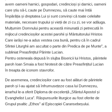
avem oameni harnici, gospodari, credincioși și darnici, oameni
care știu să-L caute pe Dumnezeu, să caute mai întâi
Împărăția și dreptatea Lui și sunt convinși că toate celelalte
materiale, necesare trupului și vieții de zi cu zi, se vor adăuga.
Mulțumim Domnului pentru această minunată zi petrecută în
mijlocul credincioșilor acestei parohii și Mântuitorului Hristos
Care iarăși ne-a adus vestea cea bună, pentru că în cadrul
Sfintei Liturghii am ascultat o parte din Predica de pe Munte”, a
subliniat Preasfințitul Părinte Lucian.
Pentru osteneala depusă în slujba Bisericii lui Hristos, părintele
paroh Ioan Smaia a fost hirotesit de către Preasfințitul Lucian
în treapta de iconom stavrofor.
De asemenea, credincioșilor care au fost alături de părintele
paroh și l-au ajutat să înfrumu­sețeze casa lui Dumnezeu,
ierarhul le-a oferit Diploma de exce­lență „Sfântul Apostol și
Evanghelist Luca”. Răspunsurile liturgice au fost oferite de
Grupul psaltic „Ethos” al Episcopiei Ca­ransebeșului.