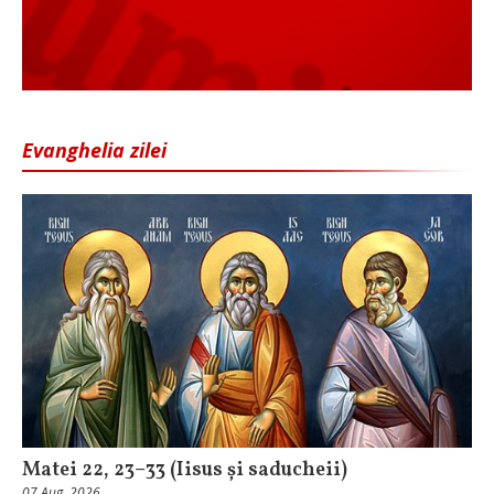
Evanghelia zilei
Matei 22, 23–33 (Iisus și saducheii)
07 Aug, 2026