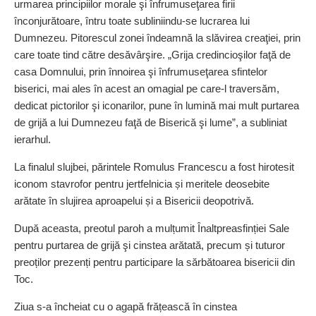
urmarea principiilor morale şi înfrumuseţarea firii
înconjurătoare, întru toate subliniindu-se lucrarea lui
Dumnezeu. Pitorescul zonei îndeamnă la slăvirea creaţiei, prin
care toate tind către desă­vârşire. „Grija credincioşilor faţă de
casa Domnului, prin înnoirea şi înfrumuseţarea sfintelor
biserici, mai ales în acest an omagial pe care-l traversăm,
dedicat pictorilor şi iconarilor, pune în lumină mai mult purtarea
de grijă a lui Dumnezeu faţă de Biserică şi lume”, a subliniat
ierarhul.
La finalul slujbei, părintele Romulus Francescu a fost hirotesit
iconom stavrofor pentru jertfelnicia și meritele deosebite
arătate în slujirea aproapelui și a Bisericii deopotrivă.
După aceasta, preotul paroh a mulțumit Înaltpreasfinției Sale
pentru purtarea de grijă şi cinstea arătată, precum și tuturor
preoților pre­zenți pentru participare la sărbătoarea bisericii din
Toc.
Ziua s-a încheiat cu o agapă frățească în cinstea