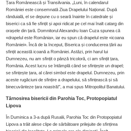
Țara Românească și Transilvania. „Luni, în calendarul
României este consemnată Ziua Drapelului Național. După
rânduială, el se depune cu o seară înainte în catedrale și
biserici ca să fie sfințit și apoi ridicat pe cel mai înalt catarg din
orașele din țară. Domnitorul Alexandru Ioan Cuza spunea că
«drapelul este România», iar eu spun că drapelul este «icoana
României». Încă de la început, Biserica și conducerea țării au
sfințit această icoană a României. Astăzi, prin harul lui
Dumnezeu, nu am sfințit o pânză tricoloră, ci am sfințit țara,
România. Acest lucru se întâmplă când se sfințește un drapel;
se sfințește țara, al cărei simbol este drapelul. Dumnezeu, prin
aceste rugăciuni de sfințire a drapelului, să sfințească și să
binecuvânteze țara noastră!”, a mai spus Mitropolitul Banatului.
Târnosirea bisericii din Parohia Toc, Protopopiatul
Lipova
În Duminica a 3-a după Rusalii, Parohia Toc din Protopopiatul
Lipova a trăit alese clipe de sărbătoare prilejuite de sfin­țirea