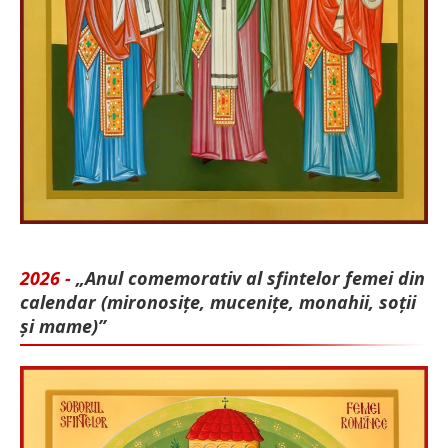
2026 -
„Anul comemorativ al sfintelor femei din
calendar (mironosițe, mu­cenițe, monahii, soții
și mame)”