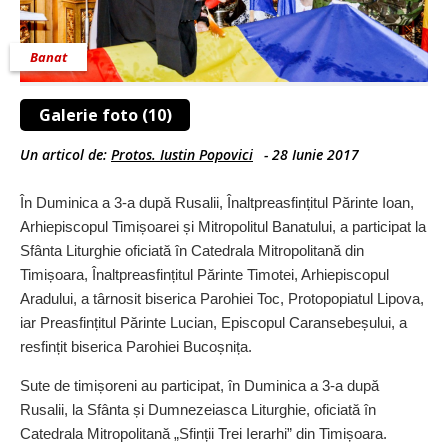
Banat
Galerie foto (10)
Un articol de:
Protos. Iustin Popovici
-
28 Iunie 2017
În Duminica a 3-a după Rusalii, Înaltpreasfințitul Părinte Ioan,
Arhiepiscopul Timișoarei și Mitropolitul Banatului, a participat la
Sfânta Liturghie oficiată în Catedrala Mitropolitană din
Timișoara, Înaltpreasfințitul Părinte Timotei, Arhiepiscopul
Aradului, a târnosit biserica Parohiei Toc, Protopopiatul Lipova,
iar Preasfințitul Părinte Lucian, Episcopul Caransebeșului, a
resfințit biserica Parohiei Bucoșnița.
Sute de timișoreni au participat, în Duminica a 3-a după
Rusalii, la Sfânta și Dumnezeiasca Liturghie, oficiată în
Catedrala Mitropolitană „Sfinții Trei Ierarhi” din Timișoara.