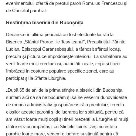
evenimentului, oferită de preotul paroh Romulus Francescu şi
de Consiliul parohial.
Resfințirea bisericii din Bucoșnița
Deoarece în ultima perioadă au fost efectuate lucrări la
Biserica „Sfântul Proroc Ilie Tesviteanul”, Preasfințitul Părinte
Lucian, Episcopul Caransebeșului, a târnosit sfântul locaș,
precum și pictura ce împodobește interio­rul. La sărbătoare au
venit foarte mulți credincioși, autorități locale, copii și tineri
îmbrăcați în costume populare specifice zonei, care au
participat şi la Sfânta Liturghie.
„După 65 de ani de la prima sfințire a bisericii din Bucoșnița
suntem aici ca să ne bucurăm și să ne veselim duhovnicește
de munca administrativ-gospodărească a preotului și credin­
cio­șilor acestei parohii și de lucrarea lor spirituală, pentru că
am văzut foarte mulți copii și tineri pre­zenți la Liturghie și mulți
dintre ei s-au împărtășit cu Sfintele Taine. Deși nu este o
parohie foarte mare, vedem o lucrare susținută pentru că