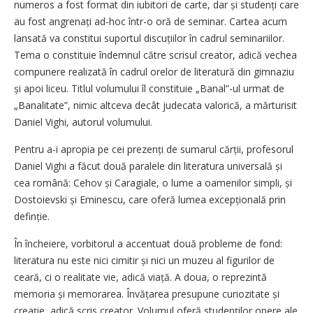
numeros a fost format din iubitori de carte, dar și stu­denți care
au fost angrenați ad-hoc într-o oră de seminar. Cartea acum
lansată va constitui suportul discuțiilor în cadrul seminariilor.
Tema o constituie îndemnul către scrisul creator, adică vechea
compunere realizată în cadrul orelor de literatură din gimnaziu
și apoi liceu. Titlul volumului îl constituie „Banal”-ul urmat de
„Banalitate”, nimic altceva decât judecata valorică, a mărturisit
Daniel Vighi, autorul volumului.
Pentru a-i apropia pe cei pre­zenți de sumarul cărții, profesorul
Daniel Vighi a făcut două paralele din literatura universală și
cea română: Cehov și Caragiale, o lume a oamenilor simpli, și
Dostoievski și Eminescu, care oferă lumea excepțională prin
definție.
În încheiere, vorbitorul a accentuat două probleme de fond:
literatura nu este nici cimitir și nici un muzeu al figurilor de
ceară, ci o realitate vie, adică viață. A doua, o reprezintă
memoria și memorarea. Învățarea presupune curiozitate și
creație, adică scris creator. Volumul oferă stu­denților opere ale