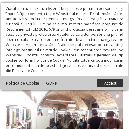
Ziarul Lumina utilizează fişiere de tip cookie pentru a personaliza și
îmbunătăți experiența ta pe Website-ul nostru. Te informăm că ne-
am actualizat politicile pentru a integra în acestea și în activitatea
curentă a Ziarului Lumina cele mai recente modificări propuse de
Regulamentul (UE) 2016/679 privind protecția persoanelor fizice în
ceea ce privește prelucrarea datelor cu caracter personal și privind
libera circulație a acestor date. Înainte de a continua navigarea pe
Website-ul nostru te rugăm să aloci timpul necesar pentru a citi și
Ziarul Lumina
›
Regionale
›
Banat
›
Lansare de carte la
înțelege conținutul Politicii de Cookie. Prin continuarea navigării pe
Timișoara
Website-ul nostru confirmi acceptarea utilizării fişierelor de tip
cookie conform Politicii de Cookie. Nu uita totuși că poți modifica în
Lansare de carte la Timișoara
orice moment setările acestor fişiere cookie urmând instrucțiunile
din Politica de Cookie.
Politica de Cookie
GDPR
Accept