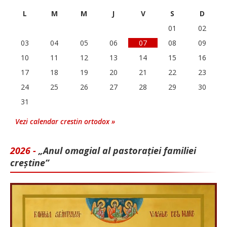
L
M
M
J
V
S
D
01
02
03
04
05
06
07
08
09
10
11
12
13
14
15
16
17
18
19
20
21
22
23
24
25
26
27
28
29
30
31
Vezi calendar crestin ortodox »
2026 -
„Anul omagial al pastorației familiei
creștine”