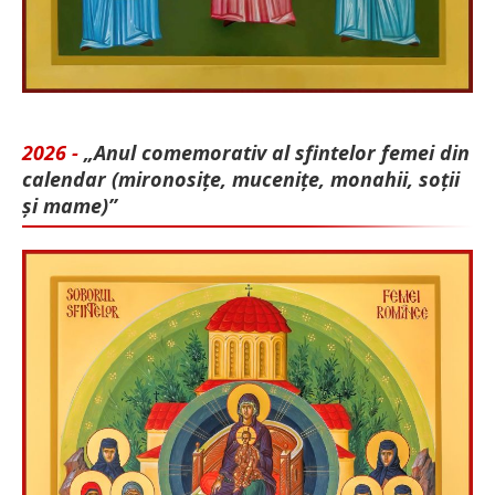
2026 -
„Anul comemorativ al sfintelor femei din
calendar (mironosițe, mu­cenițe, monahii, soții
și mame)”