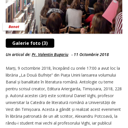
Banat
Galerie foto (3)
Un articol de:
Pr. Valentin ­Bugariu
-
11 Octombrie 2018
Marți, 9 octombrie 2018, începând cu orele 17:00 a avut loc la
librăria „La Două Bufnițe” din Piața Unirii lansarea volumului
Banal și banalitate în literatura română. Antologie cu teme
pentru scrisul creator, Editura Ariergarda, Timișoara, 2018, 228
p. Autorul acestei cărți este scriitorul Daniel Vighi, profesor
universitar la Catedra de literatură română a Universității de
Vest din Timișoa­ra. Acesta a gândit și realizat acest eveniment
în librăria patronată de un alt scriitor, Alexandru Potcoavă, la
rându-i student mai vechi al profesorului Vighi, iar publicul