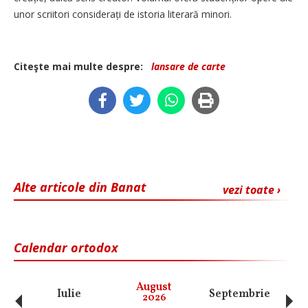
unor scriitori considerați de istoria literară minori.
Citeşte mai multe despre:
lansare de carte
Alte articole din Banat
vezi toate ›
Calendar ortodox
‹
›
August
Iulie
Septembrie
O
2026