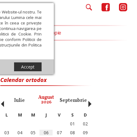
e Website-ul nostru. Te
iarului Lumina cele mai
ce în ceea ce privește
a continua navigarea pe
Opinii
Filantropie
iticii de Cookie. Prin
ie conform Politicii de
trucțiunile din Politica
Accept
Calendar ortodox
‹
›
August
Iulie
Septembrie
Octombrie
Noiembri
2026
L
M
M
J
V
S
D
01
02
03
04
05
06
07
08
09