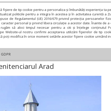
ză fişiere de tip cookie pentru a personaliza și îmbunătăți experiența ta p
alizat politicile pentru a integra în acestea și în activitatea curentă a Z
opuse de Regulamentul (UE) 2016/679 privind protecția persoanelor fizi
 caracter personal și privind libera circulație a acestor date. Înainte de 
eologie și spiritualitate
Educaţie și Cultură
Societate
rugăm să aloci timpul necesar pentru a citi și înțelege conținutul Pol
pe Website-ul nostru confirmi acceptarea utilizării fişierelor de tip cook
că poți modifica în orice moment setările acestor fişiere cookie urmând ins
GDPR
hierească în Penitenciarul Arad
Penitenciarul Arad
ie
Februarie
Martie
Aprilie
Mai
Iunie