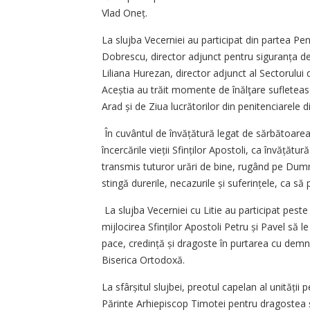
Vlad Oneț.
La slujba Vecerniei au participat din partea Pe
Dobrescu, director adjunct pentru siguranța de
Liliana Hurezan, director adjunct al Sectorului 
Aceștia au trăit momente de înălţare sufletească
Arad și de Ziua lucrătorilor din penitenciarele 
În cuvântul de învățătură legat de sărbătoarea S
încercările vieții Sfinților Apostoli, ca învățătur
transmis tuturor urări de bine, rugând pe Dumn
stingă durerile, necazurile și suferințele, ca să
La slujba Vecerniei cu Litie au participat pest
mijlocirea Sfinților Apostoli Petru și Pavel să l
pace, cre­dință și dragoste în purtarea cu demni
Biserica Ortodoxă.
La sfârșitul slujbei, preotul capelan al unității 
Părinte Arhiepiscop Timotei pentru dragostea 