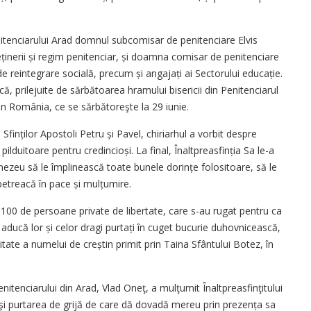
nitenciarului Arad domnul subcomisar de penitenciare Elvis
ținerii și regim penitenciar, și doamna comisar de penitenciare
de reintegrare socială, precum și angajați ai Sectorului educație.
, prilejuite de sărbătoarea hramului bisericii din Penitenciarul
din România, ce se sărbătoreşte la 29 iunie.
finților Apostoli Petru și Pavel, chiriarhul a vorbit despre
ă pilduitoare pentru credincioși. La final, Înaltpreasfinția Sa le-a
ezeu să le împlinească toate bunele dorințe folositoare, să le
 petreacă în pace și mulțumire.
e 100 de persoane private de libertate, care s-au rugat pentru ca
e aducă lor și celor dragi purtați în cuget bucurie duhovnicească,
tate a numelui de creștin primit prin Taina Sfântului Botez, în
penitenciarului din Arad, Vlad Oneţ, a mulţumit Înaltpreasfinţitului
şi purtarea de grijă de care dă dovadă mereu prin prezența sa