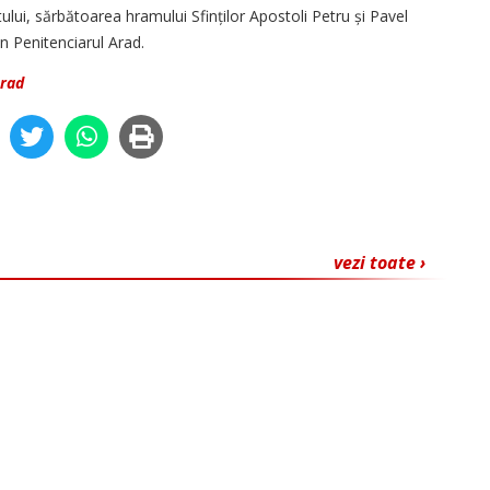
tului, sărbătoarea hramului Sfinților Apostoli Petru și Pavel
in Penitenciarul Arad.
Arad
vezi toate ›