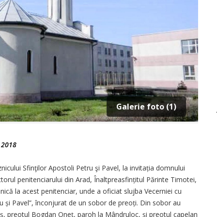
Galerie foto (1)
e 2018
icului Sfinţilor Apostoli Petru şi Pavel, la invitația domnului
rul penitenciarului din Arad, Înaltpreasfințitul Părinte Timotei,
nică la acest penitenciar, unde a oficiat slujba Vecerniei cu
tru și Pavel”, înconjurat de un sobor de preoți. Din sobor au
riș, preotul Bogdan Oneț, paroh la Mândruloc, și preotul capelan