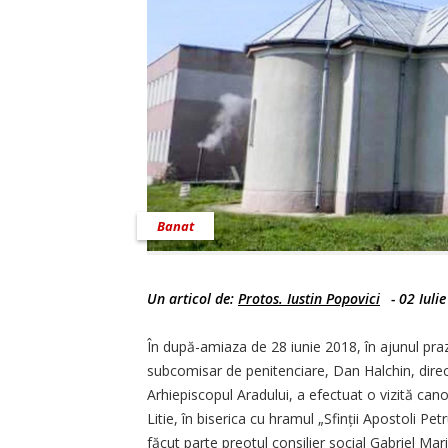
Banat
Un articol de:
Protos. Iustin Popovici
-
02 Iuli
În după-amiaza de 28 iunie 2018, în ajunul prazn
subcomisar de penitenciare, Dan Halchin, directo
Arhiepiscopul Aradului, a efectuat o vizită cano
Litie, în biserica cu hramul „Sfinții Apostoli Pe
făcut parte preotul consilier social Gabriel Ma