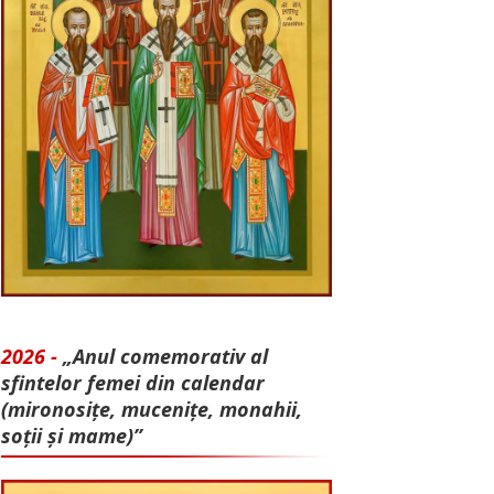
2026 -
„Anul comemorativ al
sfintelor femei din calendar
(mironosițe, mu­cenițe, monahii,
soții și mame)”