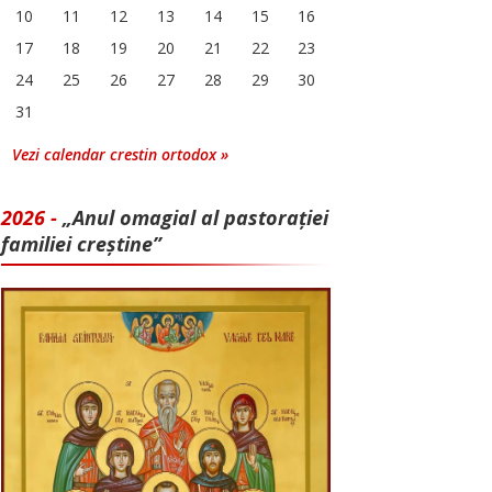
10
11
12
13
14
15
16
17
18
19
20
21
22
23
24
25
26
27
28
29
30
31
Vezi calendar crestin ortodox »
2026 -
„Anul omagial al pastorației
familiei creștine”