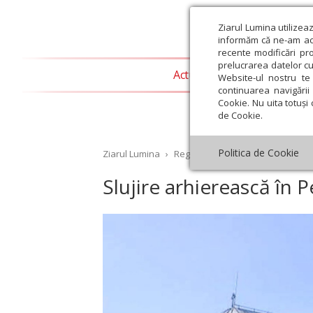
Ziarul Lumina utilizea
informăm că ne-am actu
recente modificări pr
prelucrarea datelor cu
Actualitate religioasă
T
Website-ul nostru te 
continuarea navigării 
Cookie. Nu uita totuși 
de Cookie.
Politica de Cookie
Ziarul Lumina
›
Regionale
›
Banat
›
Slujire ar
Slujire arhierească în 
st
Septembrie
Octombrie
Noiembrie
Decembrie
Ianuar