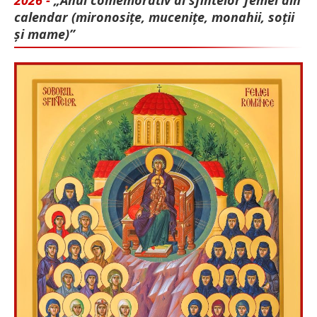
2026 -
„Anul comemorativ al sfintelor femei din
calendar (mironosițe, mu­cenițe, monahii, soții
și mame)”