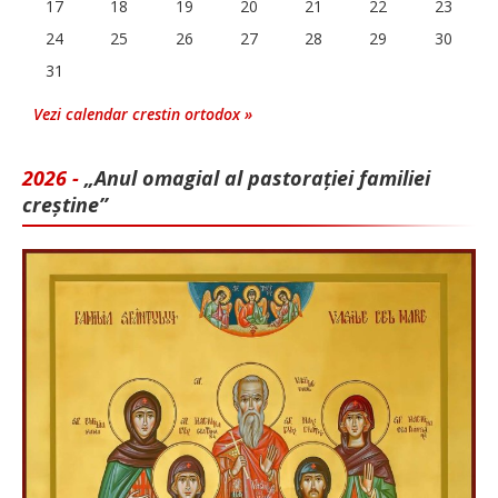
17
18
19
20
21
22
23
24
25
26
27
28
29
30
31
Vezi calendar crestin ortodox »
2026 -
„Anul omagial al pastorației familiei
creștine”