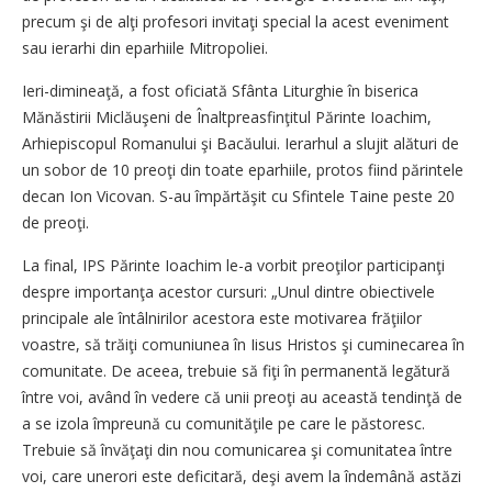
precum şi de alţi profesori invitaţi special la acest eveniment
sau ierarhi din eparhiile Mitropoliei.
Ieri-dimineaţă, a fost oficiată Sfânta Liturghie în biserica
Mănăstirii Miclăuşeni de Înaltpreasfinţitul Părinte Ioachim,
Arhiepiscopul Romanului şi Bacăului. Ierarhul a slujit alături de
un sobor de 10 preoţi din toate eparhiile, protos fiind părintele
decan Ion Vicovan. S-au împărtăşit cu Sfintele Taine peste 20
de preoţi.
La final, IPS Părinte Ioachim le-a vorbit preoţilor participanţi
despre importanţa acestor cursuri: „Unul dintre obiectivele
principale ale întâlnirilor acestora este motivarea frăţiilor
voastre, să trăiţi comuniunea în Iisus Hristos şi cuminecarea în
comunitate. De aceea, trebuie să fiţi în permanentă legătură
între voi, având în vedere că unii preoţi au această tendinţă de
a se izola împreună cu comunităţile pe care le păstoresc.
Trebuie să învăţaţi din nou comunicarea şi comunitatea între
voi, care unerori este deficitară, deşi avem la îndemână astăzi