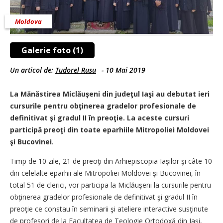
Moldova
Galerie foto (1)
Un articol de:
Tudorel Rusu
-
10 Mai 2019
La Mănăstirea Miclăuşeni din judeţul Iaşi au debutat ieri
cursurile pentru obţinerea gradelor profesionale de
definitivat şi gradul II în preoţie. La aceste cursuri
participă preoţi din toate eparhiile Mitropoliei Moldovei
şi Bucovinei
.
Timp de 10 zile, 21 de preoţi din Arhiepiscopia Iaşilor şi câte 10
din celelalte eparhii ale Mitropoliei Moldovei şi Bucovinei, în
total 51 de clerici, vor participa la Miclăuşeni la cursurile pentru
obţinerea gradelor profesionale de definitivat şi gradul II în
preoţie ce constau în seminarii şi ateliere interactive susţinute
de profesori de la Facultatea de Teologie Ortodoxă din Iaşi,