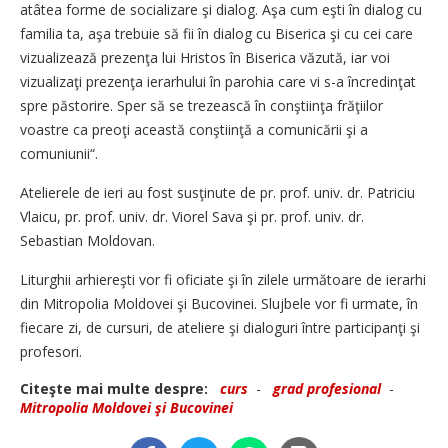
atâtea forme de socializare şi dialog. Aşa cum eşti în dialog cu
familia ta, aşa trebuie să fii în dialog cu Biserica şi cu cei care
vizualizează prezenţa lui Hristos în Biserica văzută, iar voi
vizualizaţi prezenţa ierarhului în parohia care vi s-a încredinţat
spre păstorire. Sper să se trezească în conştiinţa frăţiilor
voastre ca preoţi această conştiinţă a comunicării şi a
comuniunii“.
Atelierele de ieri au fost susţinute de pr. prof. univ. dr. Patriciu
Vlaicu, pr. prof. univ. dr. Viorel Sava şi pr. prof. univ. dr.
Sebastian Moldovan.
Liturghii arhiereşti vor fi oficiate şi în zilele următoare de ierarhi
din Mitropolia Moldovei şi Bucovinei. Slujbele vor fi urmate, în
fiecare zi, de cursuri, de ateliere şi dialoguri între participanţi şi
profesori.
Citeşte mai multe despre:
curs
-
grad profesional
-
Mitropolia Moldovei şi Bucovinei