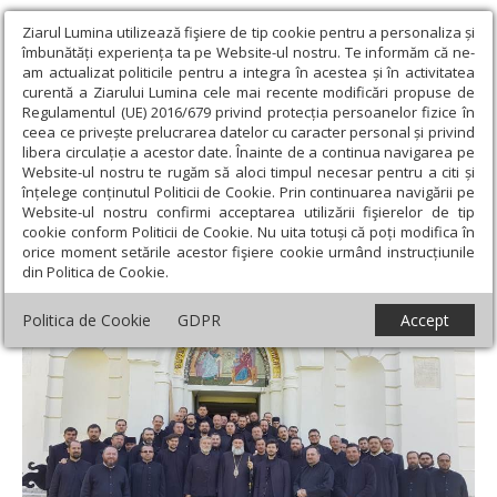
Ziarul Lumina utilizează fişiere de tip cookie pentru a personaliza și
îmbunătăți experiența ta pe Website-ul nostru. Te informăm că ne-
am actualizat politicile pentru a integra în acestea și în activitatea
curentă a Ziarului Lumina cele mai recente modificări propuse de
Regulamentul (UE) 2016/679 privind protecția persoanelor fizice în
ceea ce privește prelucrarea datelor cu caracter personal și privind
libera circulație a acestor date. Înainte de a continua navigarea pe
Website-ul nostru te rugăm să aloci timpul necesar pentru a citi și
Ziarul Lumina
›
Regionale
›
Moldova
›
Cursuri pentru obţinerea
înțelege conținutul Politicii de Cookie. Prin continuarea navigării pe
gradelor profesionale în preoţie
Website-ul nostru confirmi acceptarea utilizării fişierelor de tip
cookie conform Politicii de Cookie. Nu uita totuși că poți modifica în
Cursuri pentru obţinerea gradelor
orice moment setările acestor fişiere cookie urmând instrucțiunile
din Politica de Cookie.
profesionale în preoţie
Politica de Cookie
GDPR
Accept