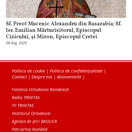
Sf. Preot Mucenic Alexandru din Basarabia; Sf.
Ier. Emilian Mărturisitorul, Episcopul
Cizicului, şi Miron, Episcopul Cretei
08 Aug, 2026
Politica de cookie
|
Politica de confidențialitate
|
Contact
|
Despre noi
|
Abonamente
|
Fototeca Ortodoxiei Românești
Radio TRINITAS
TV TRINITAS
Vestitorul Ortodoxiei
Agenţia de ştiri BASILICA
Patriarhia Română