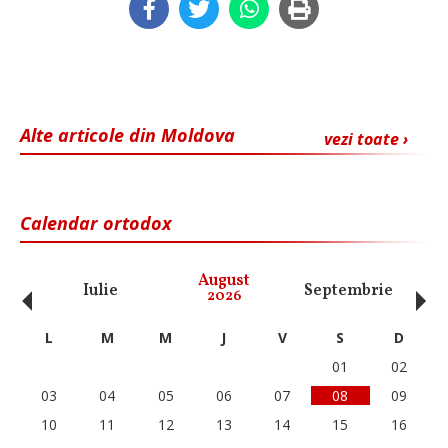
Alte articole din Moldova
vezi toate ›
Calendar ortodox
‹
›
August
Iulie
Septembrie
O
2026
L
M
M
J
V
S
D
01
02
03
04
05
06
07
08
09
10
11
12
13
14
15
16