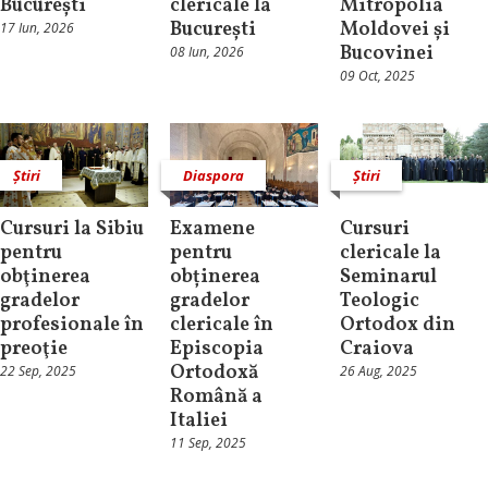
București
clericale la
Mitropolia
București
Moldovei și
17 Iun, 2026
Bucovinei
08 Iun, 2026
09 Oct, 2025
Știri
Diaspora
Știri
Cursuri la Sibiu
Examene
Cursuri
pentru
pentru
clericale la
obţinerea
obținerea
Seminarul
gradelor
gradelor
Teologic
profesionale în
clericale în
Ortodox din
preoţie
Episcopia
Craiova
Ortodoxă
22 Sep, 2025
26 Aug, 2025
Română a
Italiei
11 Sep, 2025