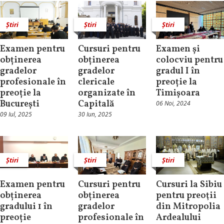
Știri
Știri
Știri
Examen pentru
Cursuri pentru
Examen și
obținerea
obținerea
colocviu pentru
gradelor
gradelor
gradul I în
profesionale în
clericale
preoție la
preoție la
organizate în
Timișoara
București
Capitală
06 Noi, 2024
09 Iul, 2025
30 Iun, 2025
Știri
Știri
Știri
Examen pentru
Cursuri pentru
Cursuri la Sibiu
obținerea
obținerea
pentru preoţii
gradului 1 în
gradelor
din Mitropolia
preoție
profesionale în
Ardealului