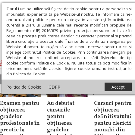
Ziarul Lumina utilizează fişiere de tip cookie pentru a personaliza și
îmbunătăți experiența ta pe Website-ul nostru. Te informăm că ne-
am actualizat politicile pentru a integra în acestea și în activitatea
curentă a Ziarului Lumina cele mai recente modificări propuse de
Regulamentul (UE) 2016/679 privind protecția persoanelor fizice în
ceea ce privește prelucrarea datelor cu caracter personal și privind
libera circulație a acestor date. Înainte de a continua navigarea pe
Website-ul nostru te rugăm să aloci timpul necesar pentru a citi și
Ziarul Lumina
›
grad profesional
înțelege conținutul Politicii de Cookie. Prin continuarea navigării pe
Website-ul nostru confirmi acceptarea utilizării fişierelor de tip
grad profesional
cookie conform Politicii de Cookie. Nu uita totuși că poți modifica în
orice moment setările acestor fişiere cookie urmând instrucțiunile
din Politica de Cookie.
Politica de Cookie
GDPR
Accept
Știri
Știri
Știri
Examen pentru
Au debutat
Cursuri pentru
obținerea
cursurile
obținerea
gradelor
pentru
definitivatului
profesionale în
obținerea
pentru clericii
preoție la
gradelor
monahi din