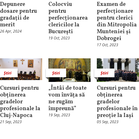
Depunere
Colocviu
Examen de
dosare pentru
pentru
perfecționare
gradaţii de
perfecționarea
pentru clerici
merit
clericilor la
din Mitropolia
București
Munteniei și
26 Apr, 2024
Dobrogei
19 Oct, 2023
17 Oct, 2023
Știri
Știri
Știri
Cursuri pentru
„Întâi de toate
Cursuri pentru
obținerea
vom învăța să
obținerea
gradelor
ne rugăm
gradelor
profesionale la
împreună”
profesionale în
Cluj-Napoca
preoție la Iași
19 Sep, 2023
21 Sep, 2023
05 Sep, 2023