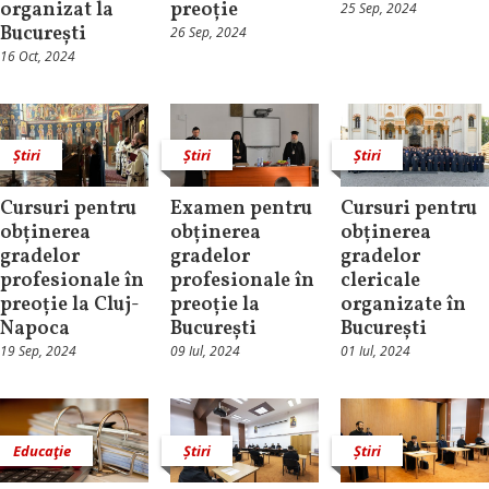
organizat la
preoție
25 Sep, 2024
București
26 Sep, 2024
16 Oct, 2024
Știri
Știri
Știri
Cursuri pentru
Examen pentru
Cursuri pentru
obținerea
obținerea
obținerea
gradelor
gradelor
gradelor
profesionale în
profesionale în
clericale
preoție la Cluj-
preoție la
organizate în
Napoca
București
București
19 Sep, 2024
09 Iul, 2024
01 Iul, 2024
Educaţie
Știri
Știri