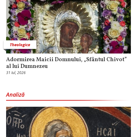
Theologica
Adormirea Maicii Domnului, „Sfântul Chivot”
al lui Dumnezeu
31 Iul, 2026
Analiză