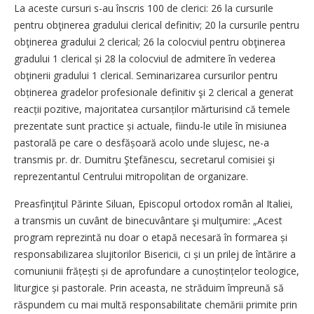
La aceste cursuri s-au înscris 100 de clerici: 26 la cursurile
pentru obţinerea gradului clerical definitiv; 20 la cursurile pentru
obţinerea gradului 2 clerical; 26 la colocviul pentru obţinerea
gradului 1 clerical și 28 la colocviul de admitere în vederea
obţinerii gradului 1 clerical. Seminarizarea cursurilor pentru
obți­nerea gradelor profesionale definitiv şi 2 clerical a generat
reacții pozitive, majoritatea cursanților mărturisind că temele
prezentate sunt practice și actuale, fiindu-le utile în misiunea
pastorală pe care o desfășoară acolo unde slujesc, ne-a
transmis pr. dr. Dumitru Ştefănescu, secretarul comisiei şi
reprezentantul Centrului mitropolitan de organizare.
Preasfinţitul Părinte Siluan, Episcopul ortodox român al Italiei,
a transmis un cuvânt de binecuvântare şi mulţumire: „Acest
program reprezintă nu doar o etapă necesară în formarea și
responsabilizarea slujitorilor Bisericii, ci și un prilej de întărire a
comuniunii frățești și de aprofundare a cunoștințelor teologice,
liturgice și pastorale. Prin aceasta, ne străduim împreună să
răspundem cu mai multă responsabilitate chemării primite prin