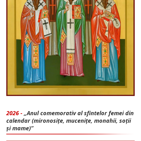
2026 -
„Anul comemorativ al sfintelor femei din
calendar (mironosițe, mu­cenițe, monahii, soții
și mame)”