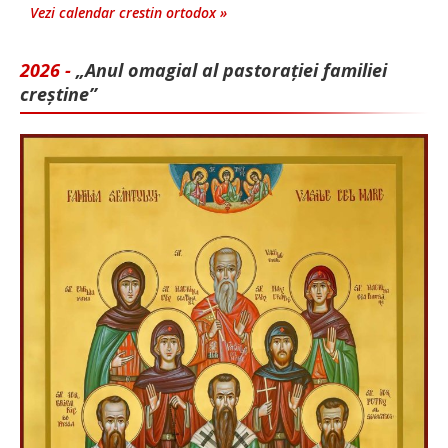
Vezi calendar crestin ortodox »
2026 -
„Anul omagial al pastorației familiei
creștine”