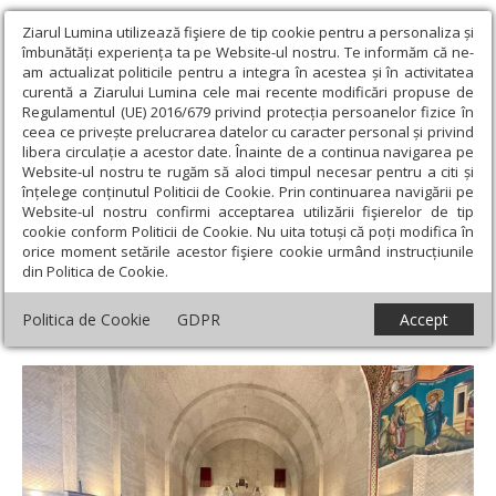
Ziarul Lumina utilizează fişiere de tip cookie pentru a personaliza și
îmbunătăți experiența ta pe Website-ul nostru. Te informăm că ne-
am actualizat politicile pentru a integra în acestea și în activitatea
curentă a Ziarului Lumina cele mai recente modificări propuse de
Regulamentul (UE) 2016/679 privind protecția persoanelor fizice în
ceea ce privește prelucrarea datelor cu caracter personal și privind
libera circulație a acestor date. Înainte de a continua navigarea pe
Website-ul nostru te rugăm să aloci timpul necesar pentru a citi și
Ziarul Lumina
›
Actualitate religioasă
›
Diaspora
›
Examene
înțelege conținutul Politicii de Cookie. Prin continuarea navigării pe
pentru obținerea gradelor clericale în Episcopia Ortodoxă Română
Website-ul nostru confirmi acceptarea utilizării fişierelor de tip
a Italiei
cookie conform Politicii de Cookie. Nu uita totuși că poți modifica în
orice moment setările acestor fişiere cookie urmând instrucțiunile
Examene pentru obținerea gradelor
din Politica de Cookie.
clericale în Episcopia Ortodoxă Română a
Politica de Cookie
GDPR
Accept
Italiei