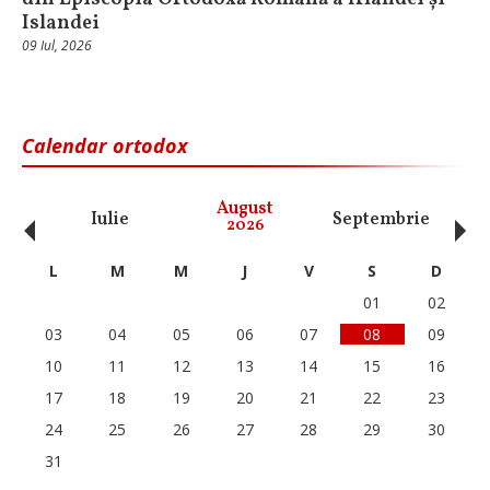
Islandei
09 Iul, 2026
Calendar ortodox
‹
›
August
Iulie
Septembrie
O
2026
L
M
M
J
V
S
D
01
02
03
04
05
06
07
08
09
10
11
12
13
14
15
16
17
18
19
20
21
22
23
24
25
26
27
28
29
30
31