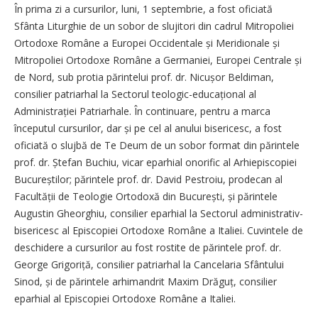
În prima zi a cursurilor, luni, 1 septembrie, a fost oficiată
Sfânta Liturghie de un sobor de slujitori din cadrul Mitropoliei
Ortodoxe Române a Europei Occidentale și Meridionale și
Mitropoliei Ortodoxe Române a Germaniei, Europei Centrale și
de Nord, sub protia părintelui prof. dr. Nicușor Beldiman,
consilier patriarhal la Sectorul teologic-educațional al
Administrației Patriarhale. În continuare, pentru a marca
începutul cursurilor, dar și pe cel al anului bisericesc, a fost
oficiată o slujbă de Te Deum de un sobor format din părintele
prof. dr. Ștefan Buchiu, vicar eparhial onorific al Arhiepiscopiei
Bucureștilor; părintele prof. dr. David Pestroiu, prodecan al
Facultății de Teologie Ortodoxă din București, și părintele
Augustin Gheorghiu, consilier eparhial la Sectorul administrativ-
bisericesc al Episcopiei Ortodoxe Române a Italiei. Cuvintele de
deschidere a cursurilor au fost rostite de părintele prof. dr.
George Grigoriță, consilier patriarhal la Cancelaria Sfântului
Sinod, și de părintele arhimandrit Maxim Drăguț, consilier
eparhial al Episcopiei Ortodoxe Române a Italiei.