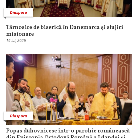
Diaspora
Târnosire de biserică în Danemarca și slujiri
misionare
16 Iul, 2026
Diaspora
Popas duhovnicesc într-o parohie românească
din Episcopia Ortodoxă Română a Irlandei și