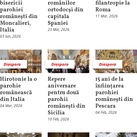
bisericii
românilor
filantropie la
parohiei
ortodocşi din
Roma
românești din
capitala
11 Mar, 2026
Moncalieri,
Spaniei
Italia
23 Mai, 2026
03 Iun, 2026
Diaspora
Diaspora
Diaspora
Hirotonie la o
Repere
15 ani de la
parohie
aniversare
înființarea
românească
pentru două
parohiei
din Italia
parohii
românești din
românești din
Pescara
04 Mar, 2026
Sicilia
04 Feb, 2026
10 Feb, 2026