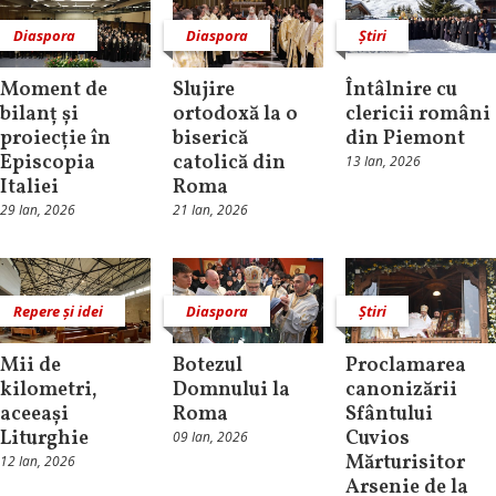
Diaspora
Diaspora
Știri
Moment de
Slujire
Întâlnire cu
bilanț și
ortodoxă la o
clericii români
proiecție în
biserică
din Piemont
Episcopia
catolică din
13 Ian, 2026
Italiei
Roma
29 Ian, 2026
21 Ian, 2026
Repere și idei
Diaspora
Știri
Mii de
Botezul
Proclamarea
kilometri,
Domnului la
canonizării
aceeași
Roma
Sfântului
Liturghie
Cuvios
09 Ian, 2026
Mărturisitor
12 Ian, 2026
Arsenie de la