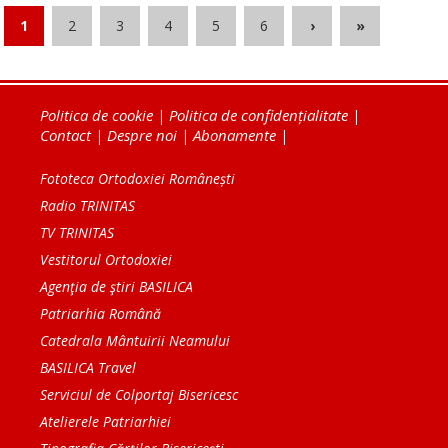
1
2
3
4
5
6
›
»
Politica de cookie
|
Politica de confidențialitate
|
Contact
|
Despre noi
|
Abonamente
|
Fototeca Ortodoxiei Românești
Radio TRINITAS
TV TRINITAS
Vestitorul Ortodoxiei
Agenţia de ştiri BASILICA
Patriarhia Română
Catedrala Mântuirii Neamului
BASILICA Travel
Serviciul de Colportaj Bisericesc
Atelierele Patriarhiei