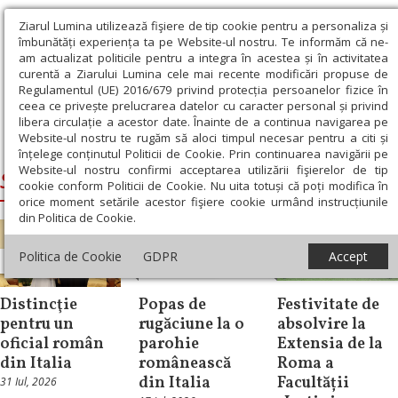
Ziarul Lumina utilizează fişiere de tip cookie pentru a personaliza și
îmbunătăți experiența ta pe Website-ul nostru. Te informăm că ne-
am actualizat politicile pentru a integra în acestea și în activitatea
curentă a Ziarului Lumina cele mai recente modificări propuse de
Regulamentul (UE) 2016/679 privind protecția persoanelor fizice în
ceea ce privește prelucrarea datelor cu caracter personal și privind
libera circulație a acestor date. Înainte de a continua navigarea pe
Website-ul nostru te rugăm să aloci timpul necesar pentru a citi și
Ziarul Lumina
›
Siluan, Episcopul Italiei
înțelege conținutul Politicii de Cookie. Prin continuarea navigării pe
Website-ul nostru confirmi acceptarea utilizării fişierelor de tip
Siluan, Episcopul Italiei
cookie conform Politicii de Cookie. Nu uita totuși că poți modifica în
orice moment setările acestor fişiere cookie urmând instrucțiunile
din Politica de Cookie.
Politica de Cookie
GDPR
Accept
Știri
Diaspora
Știri
Distincţie
Popas de
Festivitate de
pentru un
rugăciune la o
absolvire la
oficial român
parohie
Extensia de la
din Italia
românească
Roma a
din Italia
Facultății
31 Iul, 2026