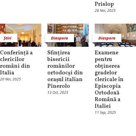
Prislop
28 Noi, 2025
Știri
Diaspora
Diaspora
Conferință a
Sfințirea
Examene
clericilor
bisericii
pentru
români din
românilor
obținerea
Italia
ortodocși din
gradelor
orașul italian
clericale în
20 Noi, 2025
Pinerolo
Episcopia
Ortodoxă
13 Oct, 2025
Română a
Italiei
11 Sep, 2025