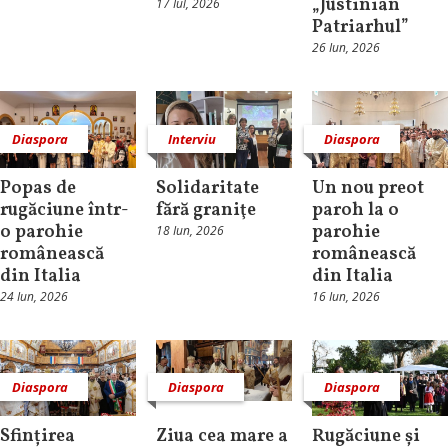
„Justinian
17 Iul, 2026
Patriarhul”
26 Iun, 2026
Diaspora
Interviu
Diaspora
Popas de
Solidaritate
Un nou preot
rugăciune într-
fără graniţe
paroh la o
o parohie
parohie
18 Iun, 2026
românească
românească
din Italia
din Italia
24 Iun, 2026
16 Iun, 2026
Diaspora
Diaspora
Diaspora
Sfințirea
Ziua cea mare a
Rugăciune și