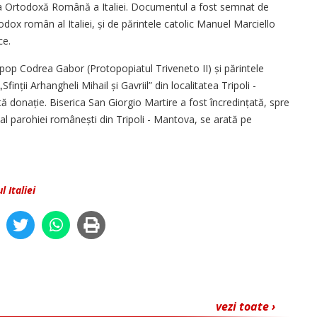
a Ortodoxă Română a Italiei. Documentul a fost semnat de
todox român al Italiei, și de părintele catolic Manuel Marciello
ce.
pop Codrea Gabor (Protopopiatul Triveneto II) și părintele
nții Arhangheli Mihail și Gavriil” din localitatea Tripoli -
donație. Biserica San Giorgio Martire a fost încredințată, spre
bal parohiei românești din Tripoli - Mantova, se arată pe
l Italiei
vezi toate ›