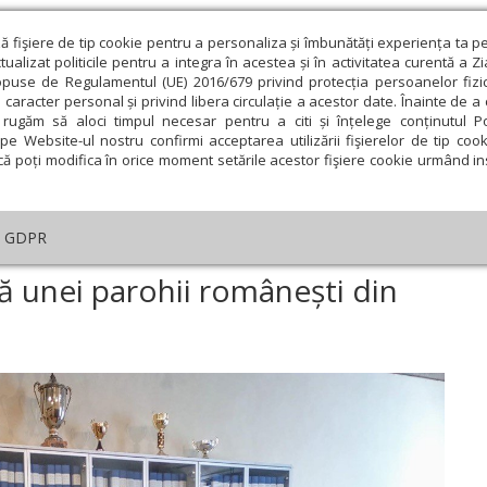
ză fişiere de tip cookie pentru a personaliza și îmbunătăți experiența ta p
alizat politicile pentru a integra în acestea și în activitatea curentă a Z
opuse de Regulamentul (UE) 2016/679 privind protecția persoanelor fizi
 caracter personal și privind libera circulație a acestor date. Înainte de 
eologie și spiritualitate
Educaţie și Cultură
Societate
rugăm să aloci timpul necesar pentru a citi și înțelege conținutul Pol
pe Website-ul nostru confirmi acceptarea utilizării fişierelor de tip cook
că poți modifica în orice moment setările acestor fişiere cookie urmând ins
An omagial
Comunicate de presă
Documentar
GDPR
a
›
Biserică catolică donată unei parohii românești din Italia
ă unei parohii românești din
ie
Februarie
Martie
Aprilie
Mai
Iunie