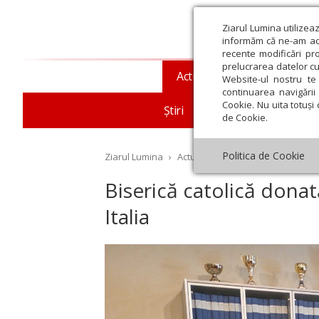
Ziarul Lumina utilizea
informăm că ne-am actu
recente modificări pr
prelucrarea datelor cu
Actualitate religioasă
T
Website-ul nostru te 
continuarea navigării 
Cookie. Nu uita totuși 
Știri
Mesaje și cuvântări
de Cookie.
Politica de Cookie
Ziarul Lumina
›
Actualitate religioasă
›
Diaspor
Biserică catolică donat
Italia
st
Septembrie
Octombrie
Noiembrie
Decembrie
Ianuar