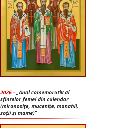
2026 -
„Anul comemorativ al
sfintelor femei din calendar
(mironosițe, mu­cenițe, monahii,
soții și mame)”