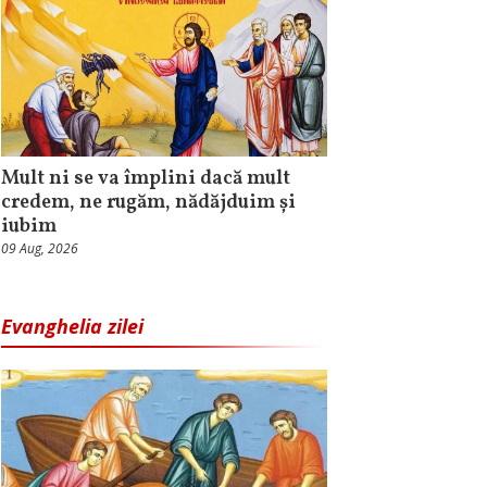
Mult ni se va împlini dacă mult
credem, ne rugăm, nădăjduim și
iubim
09 Aug, 2026
Evanghelia zilei