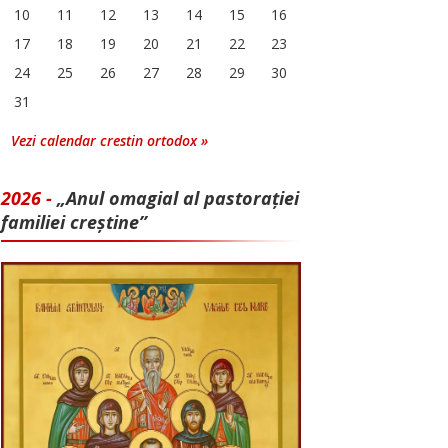
10
11
12
13
14
15
16
17
18
19
20
21
22
23
24
25
26
27
28
29
30
31
Vezi calendar crestin ortodox »
2026 -
„Anul omagial al pastorației
familiei creștine”