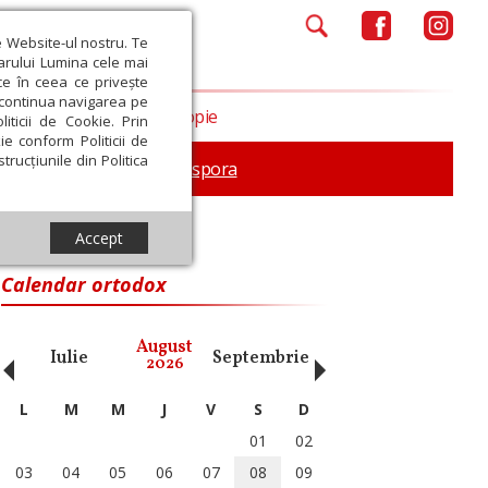
e Website-ul nostru. Te
iarului Lumina cele mai
ce în ceea ce privește
a continua navigarea pe
Opinii
Filantropie
iticii de Cookie. Prin
ie conform Politicii de
trucțiunile din Politica
In memoriam
Diaspora
Accept
Calendar ortodox
‹
›
August
Iulie
Septembrie
Octombrie
Noiembri
2026
L
M
M
J
V
S
D
01
02
03
04
05
06
07
08
09