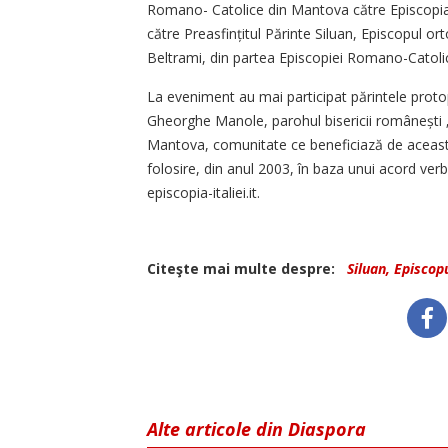
Romano- Catolice din Mantova către Episcopi
către Preasfințitul Părinte Siluan, Episcopul or
Beltrami, din partea Episcopiei Romano-Catoli
La eveniment au mai participat părintele proto
Gheorghe Manole, parohul bisericii românești „Sfi
Mantova, comunitate ce beneficiază de această 
folosire, din anul 2003, în baza unui acord ver
episcopia-italiei.it.
Citeşte mai multe despre:
Siluan, Episcopu
Alte articole din Diaspora