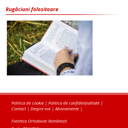
Rugăciuni folositoare
Politica de cookie
|
Politica de confidențialitate
|
Contact
|
Despre noi
|
Abonamente
|
Fototeca Ortodoxiei Românești