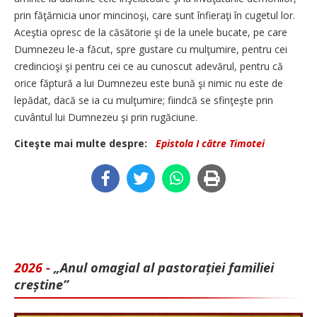
prin făţărnicia unor mincinoşi, care sunt înfieraţi în cugetul lor.
Aceştia opresc de la căsătorie şi de la unele bucate, pe care
Dumnezeu le-a făcut, spre gustare cu mulţumire, pentru cei
credincioşi şi pentru cei ce au cunoscut adevărul, pentru că
orice făptură a lui Dumnezeu este bună şi nimic nu este de
lepădat, dacă se ia cu mulţumire; fiindcă se sfinţeşte prin
cuvântul lui Dumnezeu şi prin rugăciune.
Citeşte mai multe despre:
Epistola I către Timotei
2026 -
„Anul omagial al pastorației familiei
creștine”