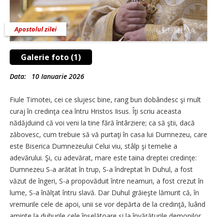
Apostolul zilei
Galerie foto (1)
Data:
10 Ianuarie 2026
Fiule Timotei, cei ce slujesc bine, rang bun dobândesc şi mult
curaj în credinţa cea întru Hristos Iisus. Îţi scriu aceasta
nădăjduind că voi veni la tine fără întârziere; ca să ştii, dacă
zăbovesc, cum trebuie să vă purtaţi în casa lui Dumnezeu, care
este Biserica Dumnezeului Celui viu, stâlp şi temelie a
adevărului. Şi, cu adevărat, mare este taina dreptei credinţe:
Dumnezeu S-a arătat în trup, S-a îndreptat în Duhul, a fost
văzut de îngeri, S-a propovăduit între neamuri, a fost crezut în
lume, S-a înălţat întru slavă. Dar Duhul grăieşte lămurit că, în
vremurile cele de apoi, unii se vor depărta de la credinţă, luând
aminte la duhurile cele înşelătoare şi la învăţăturile demonilor,