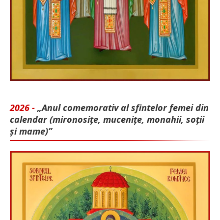
2026 -
„Anul comemorativ al sfintelor femei din
calendar (mironosițe, mu­cenițe, monahii, soții
și mame)”