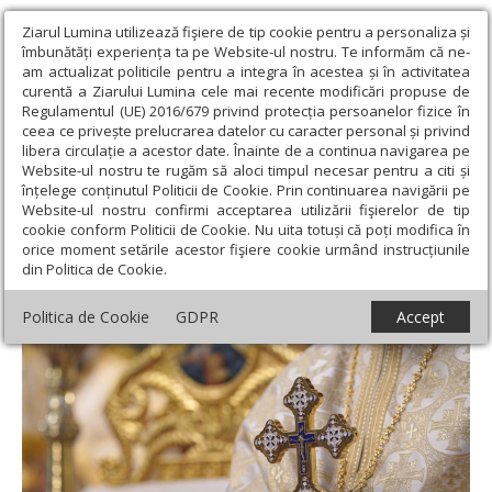
Ziarul Lumina utilizează fişiere de tip cookie pentru a personaliza și
îmbunătăți experiența ta pe Website-ul nostru. Te informăm că ne-
am actualizat politicile pentru a integra în acestea și în activitatea
curentă a Ziarului Lumina cele mai recente modificări propuse de
Regulamentul (UE) 2016/679 privind protecția persoanelor fizice în
ceea ce privește prelucrarea datelor cu caracter personal și privind
libera circulație a acestor date. Înainte de a continua navigarea pe
Website-ul nostru te rugăm să aloci timpul necesar pentru a citi și
Ziarul Lumina
›
Teologie și spiritualitate
›
Apostolul zilei
›
I
înțelege conținutul Politicii de Cookie. Prin continuarea navigării pe
Timotei 3, 13-16; 4, 1-5
Website-ul nostru confirmi acceptarea utilizării fişierelor de tip
cookie conform Politicii de Cookie. Nu uita totuși că poți modifica în
I Timotei 3, 13-16; 4, 1-5
orice moment setările acestor fişiere cookie urmând instrucțiunile
din Politica de Cookie.
Politica de Cookie
GDPR
Accept