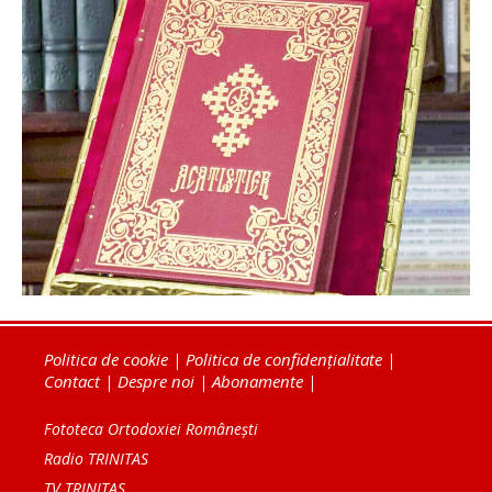
Politica de cookie
|
Politica de confidențialitate
|
Contact
|
Despre noi
|
Abonamente
|
Fototeca Ortodoxiei Românești
Radio TRINITAS
TV TRINITAS