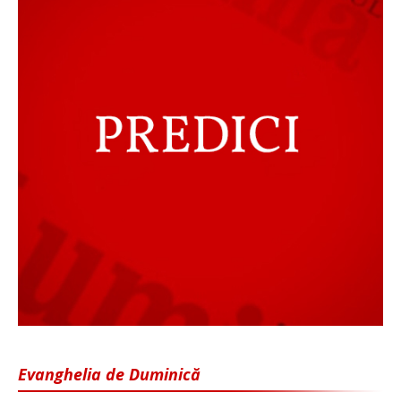
Evanghelia de Duminică