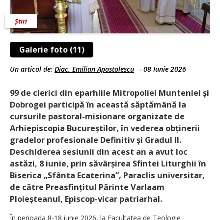
Știri
Galerie foto (11)
Un articol de:
Diac. Emilian Apostolescu
-
08 Iunie 2026
99 de clerici din eparhiile Mitropoliei Munteniei și
Dobrogei participă în această săptămână la
cursurile pastoral-misionare organizate de
Arhiepiscopia Bucureștilor, în vederea obținerii
gradelor profesionale Definitiv și Gradul II.
Deschiderea sesiunii din acest an a avut loc
astăzi, 8 iunie, prin săvâr­șirea Sfintei Liturghii în
Biserica „Sfânta Ecaterina”, Paraclis universitar,
de către Preasfințitul Părinte Varlaam
Ploieșteanul, Episcop-vicar patriarhal.
În perioada 8-18 iunie 2026, la Facultatea de Teologie