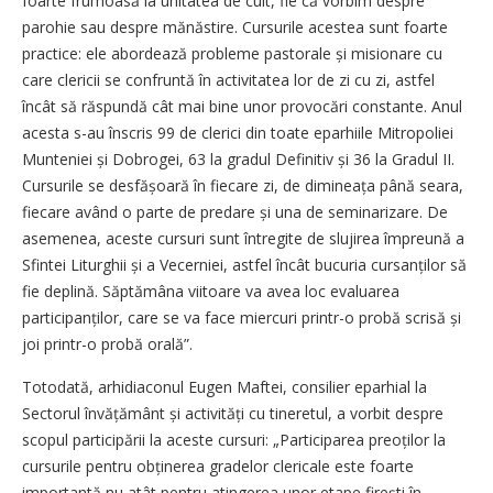
foarte frumoasă la unitatea de cult, fie că vorbim despre
parohie sau despre mănăstire. Cursurile acestea sunt foarte
practice: ele abordează probleme pastorale și misionare cu
care clericii se confruntă în activitatea lor de zi cu zi, astfel
încât să răspundă cât mai bine unor provocări constante. Anul
acesta s-au înscris 99 de clerici din toate eparhiile Mitropoliei
Munteniei și Dobrogei, 63 la gradul Definitiv și 36 la Gradul II.
Cursurile se desfă­șoară în fiecare zi, de dimineața până seara,
fiecare având o parte de predare și una de seminarizare. De
asemenea, aceste cursuri sunt întregite de slujirea împreună a
Sfintei Liturghii și a Vecerniei, astfel încât bucuria cursan­ților să
fie deplină. Săptămâna viitoare va avea loc evaluarea
participanților, care se va face miercuri printr-o probă scrisă și
joi printr-o probă orală”.
Totodată, arhidiaconul Eugen Maftei, consilier eparhial la
Sectorul învățământ și activități cu tineretul, a vorbit despre
scopul participării la aceste cursuri: „Participarea preoților la
cursurile pentru obținerea gradelor clericale este foarte
importantă nu atât pentru atingerea unor etape firești în