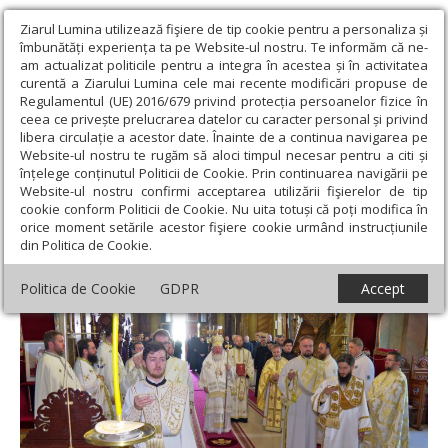
Ziarul Lumina utilizează fişiere de tip cookie pentru a personaliza și
îmbunătăți experiența ta pe Website-ul nostru. Te informăm că ne-
am actualizat politicile pentru a integra în acestea și în activitatea
curentă a Ziarului Lumina cele mai recente modificări propuse de
Regulamentul (UE) 2016/679 privind protecția persoanelor fizice în
ceea ce privește prelucrarea datelor cu caracter personal și privind
libera circulație a acestor date. Înainte de a continua navigarea pe
Website-ul nostru te rugăm să aloci timpul necesar pentru a citi și
Ziarul Lumina
›
Actualitate religioasă
›
Știri
›
Au debutat
înțelege conținutul Politicii de Cookie. Prin continuarea navigării pe
cursurile pentru obținerea gradelor clericale la București
Website-ul nostru confirmi acceptarea utilizării fişierelor de tip
cookie conform Politicii de Cookie. Nu uita totuși că poți modifica în
Au debutat cursurile pentru obținerea
orice moment setările acestor fişiere cookie urmând instrucțiunile
din Politica de Cookie.
gradelor clericale la București
Politica de Cookie
GDPR
Accept