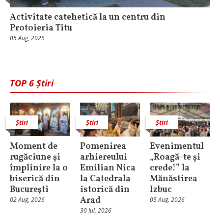
Activitate catehetică la un centru din
Protoieria Titu
05 Aug, 2026
TOP 6 Știri
Știri
Știri
Știri
Moment de
Pomenirea
Evenimentul
rugăciune şi
arhiereului
„Roagă-te și
împlinire la o
Emilian Nica
crede!” la
biserică din
la Catedrala
Mănăstirea
Bucureşti
istorică din
Izbuc
Arad
02 Aug, 2026
05 Aug, 2026
30 Iul, 2026