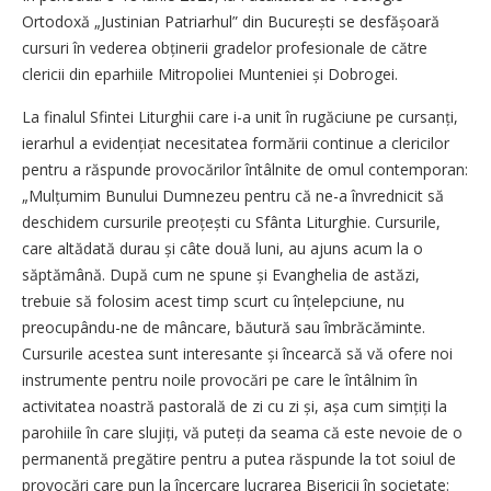
Ortodoxă „Justinian Patriarhul” din București se des­fă­șoa­ră
cursuri în vederea obținerii gradelor profesionale de către
clericii din eparhiile Mitropoliei Munteniei și Dobrogei.
La finalul Sfintei Liturghii care i-a unit în rugăciune pe cursanți,
ierarhul a evidențiat necesitatea formării continue a clericilor
pentru a răspunde provocărilor întâlnite de omul contemporan:
„Mulțumim Bunului Dumnezeu pentru că ne-a învrednicit să
deschidem cursurile preoțești cu Sfânta Liturghie. Cursurile,
care altădată durau și câte două luni, au ajuns acum la o
săptămână. După cum ne spune și Evanghelia de astăzi,
trebuie să folosim acest timp scurt cu înțelepciune, nu
preocupându-ne de mâncare, băutură sau îmbrăcăminte.
Cursurile acestea sunt interesante și încearcă să vă ofere noi
instrumente pentru noile provocări pe care le întâlnim în
activitatea noastră pastorală de zi cu zi și, așa cum simțiți la
parohiile în care slujiți, vă puteți da seama că este nevoie de o
permanentă pregătire pentru a putea răspunde la tot soiul de
provocări care pun la încercare lucrarea Bisericii în societate: