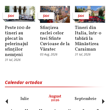
Știri
Știri
Știri
Peste 100 de
Sfințirea
Tineri din
tineri au
raclei celor
Italia, într-o
plecat în
trei Sfinte
tabără la
pelerinajul
Cuvioase de la
Mănăstirea
sfinților
Văratec
Caraiman
nemțeni
03 Aug, 2026
31 Iul, 2026
31 Iul, 2026
Calendar ortodox
‹
›
August
Iulie
Septembrie
O
2026