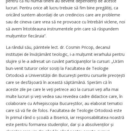
pentru că nu numai tinerii au devenit dependenți de aceste
lucruri. Pentru orice alt lucru trebuie să fim bine pregătiți, ca
oricând suntem abor­dați de un credincios care are probleme
sau de cineva care vrea să ne provoace cu întrebări viclene, noi
să avem întotdeauna instrumentele prin care să răspundem
mulțumitor fiecăruia”.
La rândul său, părintele lect. dr. Cosmin Pricop, decanul
instituției de învățământ teologic, i-a mulțumit ierarhului pentru
slujire și le-a adresat un cuvânt participanților la cursuri: „Urăm
bun-venit tuturor celor sosiți la Facultatea de Teologie
Ortodoxă a Universi­tății din București pentru cursurile preoțești
care se desfășoară în această săptămână. Sperăm că în
aceste zile pe care le veți petrece aici la cursuri veți afla mai
multe lucruri și veți vedea sau revedea cadre didactice care, în
colaborare cu Arhiepiscopia Bucu­reștilor, au elaborat tematici
care să vă fie de folos. Facultatea de Teologie Ortodoxă este
în primul rând o școală a Bisericii, iar responsabilitatea noastră
este pentru formarea stu­denților, dar și a absolvenților și