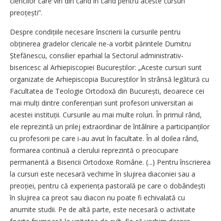
clericilor care vin din când în când pentru aceste cursuri
preoțești”.
Despre condițiile necesare înscrierii la cursurile pentru
obținerea gradelor clericale ne-a vorbit părintele Dumitru
Ștefănescu, consilier eparhial la Sectorul administrativ-
bisericesc al Arhiepiscopiei Bucureștilor: „Aceste cursuri sunt
organizate de Arhiepiscopia Bucureștilor în strânsă legătură cu
Facultatea de Teologie Ortodoxă din București, deoarece cei
mai mulți dintre con­fe­ren­țiari sunt profesori universitari ai
acestei instituții. Cursurile au mai multe roluri. În primul rând,
ele reprezintă un prilej extraordinar de întâlnire a participanților
cu profesorii pe care i-au avut în facultate. În al doilea rând,
formarea continuă a clerului reprezintă o preocupare
permanentă a Bisericii Ortodoxe Române. (...) Pentru înscrierea
la cursuri este necesară vechime în slujirea diaconiei sau a
preoției, pentru că experiența pastorală pe care o dobândești
în slujirea ca preot sau diacon nu poate fi echivalată cu
anumite studii. Pe de altă parte, este necesară o activitate