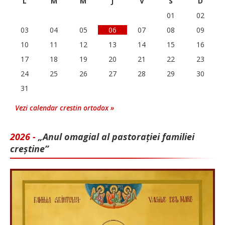
L
M
M
J
V
S
D
01
02
03
04
05
06
07
08
09
10
11
12
13
14
15
16
17
18
19
20
21
22
23
24
25
26
27
28
29
30
31
Vezi calendar crestin ortodox »
2026 -
„Anul omagial al pastorației familiei
creștine”