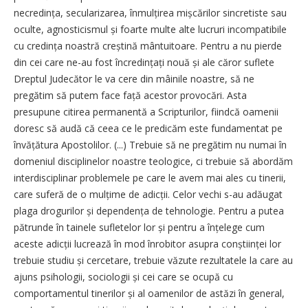
necre­dința, secularizarea, înmulțirea mișcă­rilor sincretiste sau
oculte, agnos­ticismul și foarte multe alte lucruri incompatibile
cu credința noastră creștină mântuitoare. Pentru a nu pierde
din cei care ne-au fost în­cre­din­țați nouă și ale căror suflete
Dreptul Judecător le va cere din mâinile noastre, să ne
pregătim să putem face față acestor provocări. Asta
presupune citirea permanentă a Scripturilor, fiindcă oamenii
doresc să audă că ceea ce le predicăm este fundamentat pe
învățătura Apostolilor. (...) Trebuie să ne pregătim nu numai în
domeniul disciplinelor noastre teologice, ci trebuie să abordăm
interdisciplinar problemele pe care le avem mai ales cu tinerii,
care suferă de o mulțime de adicții. Celor vechi s-au adăugat
plaga drogurilor și dependența de tehnologie. Pentru a putea
pătrunde în tainele sufletelor lor și pentru a înțelege cum
aceste adicții lucrează în mod înrobitor asupra conștiinței lor
trebuie studiu și cercetare, trebuie văzute rezultatele la care au
ajuns psihologii, sociologii și cei care se ocupă cu
comportamentul tinerilor și al oamenilor de astăzi în ge­neral,