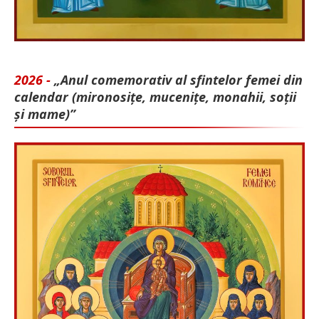
2026 -
„Anul comemorativ al sfintelor femei din
calendar (mironosițe, mu­cenițe, monahii, soții
și mame)”