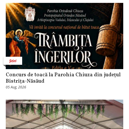
Știri
​Concurs de toacă la Parohia Chiuza din judeţul
Bistriţa-Năsăud
05 Aug, 2026