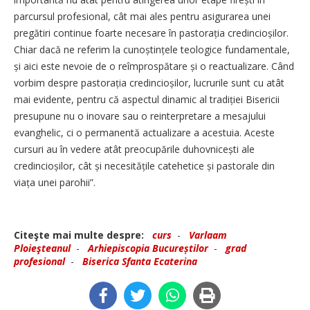
parcursul profesional, cât mai ales pentru asigurarea unei
pregătiri continue foarte necesare în pastorația credincioșilor.
Chiar dacă ne referim la cunoș­tințele teologice fundamentale,
și aici este nevoie de o reîmprospătare și o reactualizare. Când
vorbim despre pastorația credincioșilor, lucrurile sunt cu atât
mai evidente, pentru că aspectul dinamic al tradiției Bisericii
presupune nu o inovare sau o reinterpretare a mesajului
evanghelic, ci o permanentă actualizare a acestuia. Aceste
cursuri au în vedere atât preocupările duhovnicești ale
credincioșilor, cât și necesitățile catehetice și pastorale din
viața unei parohii”.
Citeşte mai multe despre:
curs
-
Varlaam
Ploieşteanul
-
Arhiepiscopia Bucureștilor
-
grad
profesional
-
Biserica Sfanta Ecaterina