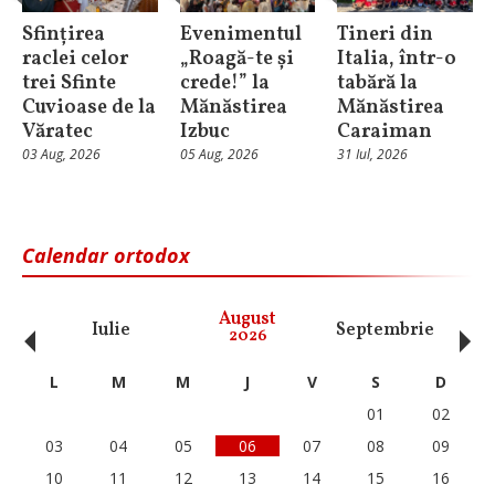
Sfințirea
Evenimentul
Tineri din
raclei celor
„Roagă-te și
Italia, într-o
trei Sfinte
crede!” la
tabără la
Cuvioase de la
Mănăstirea
Mănăstirea
Văratec
Izbuc
Caraiman
03 Aug, 2026
05 Aug, 2026
31 Iul, 2026
Calendar ortodox
‹
›
August
Iulie
Septembrie
O
2026
L
M
M
J
V
S
D
01
02
03
04
05
06
07
08
09
10
11
12
13
14
15
16