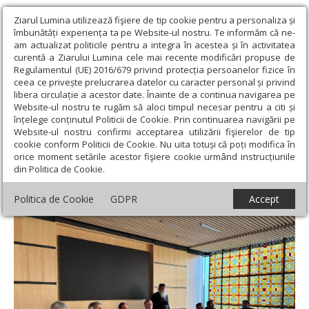
Ziarul Lumina utilizează fişiere de tip cookie pentru a personaliza și
îmbunătăți experiența ta pe Website-ul nostru. Te informăm că ne-
am actualizat politicile pentru a integra în acestea și în activitatea
curentă a Ziarului Lumina cele mai recente modificări propuse de
Regulamentul (UE) 2016/679 privind protecția persoanelor fizice în
ceea ce privește prelucrarea datelor cu caracter personal și privind
libera circulație a acestor date. Înainte de a continua navigarea pe
Website-ul nostru te rugăm să aloci timpul necesar pentru a citi și
Ziarul Lumina
›
Actualitate religioasă
›
Știri
›
Examen și colocviu
înțelege conținutul Politicii de Cookie. Prin continuarea navigării pe
pentru gradul I în preoție la Timișoara
Website-ul nostru confirmi acceptarea utilizării fişierelor de tip
cookie conform Politicii de Cookie. Nu uita totuși că poți modifica în
Examen și colocviu pentru gradul I în
orice moment setările acestor fişiere cookie urmând instrucțiunile
din Politica de Cookie.
preoție la Timișoara
Politica de Cookie
GDPR
Accept