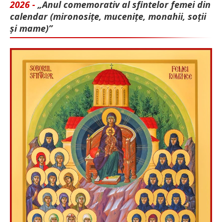
2026 -
„Anul comemorativ al sfintelor femei din
calendar (mironosițe, mu­cenițe, monahii, soții
și mame)”