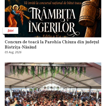
Știri
​Concurs de toacă la Parohia Chiuza din judeţul
Bistriţa-Năsăud
05 Aug, 2026