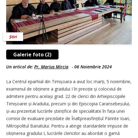
Știri
Galerie foto (2)
Un articol de:
Pr. Marius Mircia
-
06 Noiembrie 2024
La Centrul eparhial din Timi­șoara a avut loc marți, 5 noiembrie,
examenul de obținere a gradului I în preoție și colocviul de
admitere pentru același grad. 22 de clerici din Arhiepiscopiile
Timișoarei și Aradului, precum și din Episcopia Ca­ran­sebeșului,
și-au prezentat lucrările științifice de specialitate în fața unei
comisii de evaluare prezidate de Înaltprea­sfințitul Părinte Ioan,
Mitropolitul Banatului. Pentru a atinge standardele impuse de
obținerea gradului I, lucrările clericilor au abordat o gamă