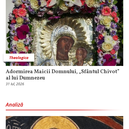
Theologica
Adormirea Maicii Domnului, „Sfântul Chivot”
al lui Dumnezeu
31 Iul, 2026
Analiză