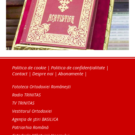
Politica de cookie
|
Politica de confidențialitate
|
Contact
|
Despre noi
|
Abonamente
|
Fototeca Ortodoxiei Românești
Radio TRINITAS
TV TRINITAS
Vestitorul Ortodoxiei
Agenţia de ştiri BASILICA
Patriarhia Română