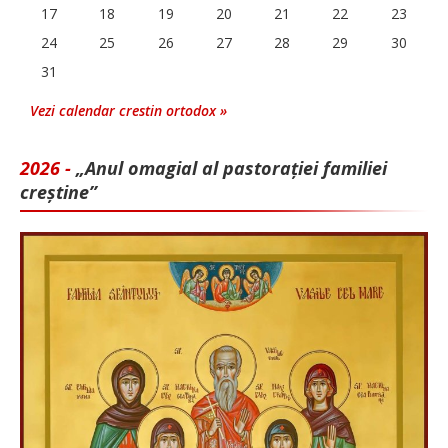
17
18
19
20
21
22
23
24
25
26
27
28
29
30
31
Vezi calendar crestin ortodox »
2026 -
„Anul omagial al pastorației familiei
creștine”