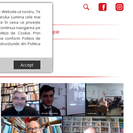
e Website-ul nostru. Te
iarului Lumina cele mai
ce în ceea ce privește
a continua navigarea pe
Opinii
Filantropie
iticii de Cookie. Prin
ie conform Politicii de
trucțiunile din Politica
Accept