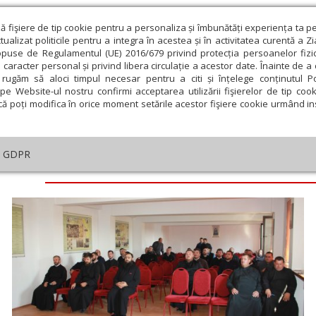
ză fişiere de tip cookie pentru a personaliza și îmbunătăți experiența ta p
alizat politicile pentru a integra în acestea și în activitatea curentă a Z
opuse de Regulamentul (UE) 2016/679 privind protecția persoanelor fizi
 caracter personal și privind libera circulație a acestor date. Înainte de 
eologie și spiritualitate
Educaţie și Cultură
Societate
rugăm să aloci timpul necesar pentru a citi și înțelege conținutul Pol
pe Website-ul nostru confirmi acceptarea utilizării fişierelor de tip cook
că poți modifica în orice moment setările acestor fişiere cookie urmând ins
GDPR