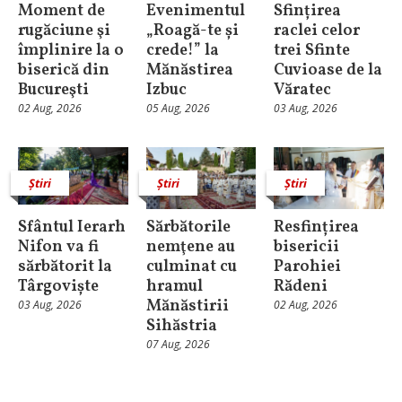
Moment de
Evenimentul
Sfințirea
rugăciune şi
„Roagă-te și
raclei celor
împlinire la o
crede!” la
trei Sfinte
biserică din
Mănăstirea
Cuvioase de la
Bucureşti
Izbuc
Văratec
02 Aug, 2026
05 Aug, 2026
03 Aug, 2026
Știri
Știri
Știri
Sfântul Ierarh
Sărbătorile
Resfințirea
Nifon va fi
nemţene au
bisericii
sărbătorit la
culminat cu
Parohiei
Târgoviște
hramul
Rădeni
Mănăstirii
03 Aug, 2026
02 Aug, 2026
Sihăstria
07 Aug, 2026