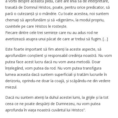
a vorbi despre această pildă, care are linia sa de interpretare,
trasată de Domnul Hristos, poate, pentru orice predicator, să
pară o cutezanță și o mândrie. Cu toate acestea, noi suntem
chemați să aprofundăm și să «digerăm», la modul propriu,
cuvintele pe care Hristos le ros­tește.
Fiecare dintre cele trei semințe care nu au adus rod ne
avertizează asupra unui păcat de care ar trebui să fugim. […]
Este foarte important să fim atenți la aceste aspecte, să
aprofundăm conștient și responsabil credința noastră. Nu vom
putea face acest lucru dacă nu vom avea metodă. Doar
înțelegând, vom putea da rod. Nu vom putea transfigura
lumea aceasta dacă suntem superficiali și tratăm lucrurile în
derizoriu, oprindu-ne doar la coajă, și scăpându-ne din vedere
miezul.
Dacă nu suntem atenți la duhul acestei lumi, la grijile și la tot
ceea ce ne poate despărți de Dumnezeu, nu vom putea
aprofunda în viața noastră cuvântul lui Hristos”.