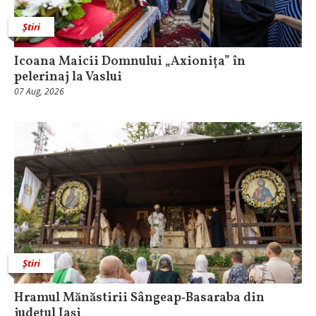
Știri
Icoana Maicii Domnului „Axionița” în
pelerinaj la Vaslui
07 Aug, 2026
Știri
Hramul Mănăstirii Sângeap‑Basaraba din
judeţul Iaşi