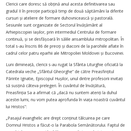
Clericii care doresc să obțină anul acesta definitivarea sau
gradul II în preoție participă timp de două săptămâni la diferite
cursuri și ateliere de formare duhovnicească și pastorală.
Sesiunile sunt organizate de Sectorul învățământ al
Arhiepiscopiei Iașilor, prin intermediul Centrului de formare
continuă, și se desfășoară în sălile ansamblului mitropolitan. În
total s-au înscris 86 de preoți și diaconi de la parohiile aflate în
cadrul celor patru eparhii ale Mitropoliei Moldovei și Bucovinei.
Luni dimineață, clericii s-au rugat la Sfânta Liturghie oficiată la
Catedrala veche „Sfântul Gheorghe” de către Preasfințitul
Părinte Ignatie, Episcopul Hușilor, unul dintre profesorii invitați
să susțină câteva prelegeri. În cuvântul de învățătură,
Preasfinția Sa a afirmat că „dacă nu suntem atenți la duhul
acestei lumi, nu vom putea aprofunda în viața noastră cuvântul
lui Hristos”:
„Pasajul evanghelic are drept conținut tâlcuirea pe care
Domnul Hristos a făcut-o la Parabola Semănătorului. Faptul de