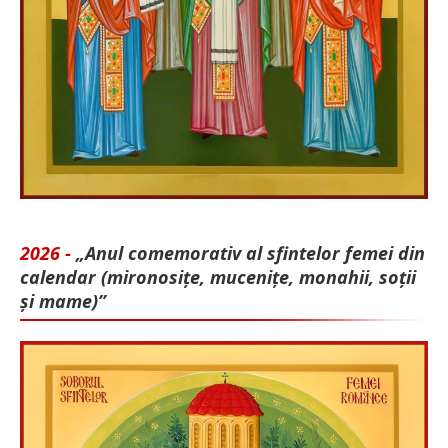
2026 -
„Anul comemorativ al sfintelor femei din
calendar (mironosițe, mu­cenițe, monahii, soții
și mame)”