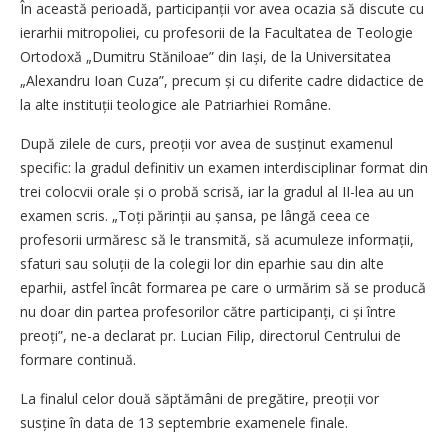
În această perioadă, partici­panții vor avea ocazia să discute cu
ierarhii mitropoliei, cu profesorii de la Facultatea de Teologie
Ortodoxă „Dumitru Stăniloae” din Iași, de la Universitatea
„Alexandru Ioan Cuza”, precum și cu diferite cadre didactice de
la alte instituții teologice ale Patriarhiei Române.
După zilele de curs, preoții vor avea de susținut examenul
specific: la gradul definitiv un examen interdisciplinar format din
trei colocvii orale și o probă scrisă, iar la gradul al II-lea au un
examen scris. „Toți părinții au șansa, pe lângă ceea ce
profesorii urmăresc să le transmită, să acumuleze informații,
sfaturi sau soluții de la colegii lor din eparhie sau din alte
eparhii, astfel încât formarea pe care o urmărim să se producă
nu doar din partea profesorilor către partici­panți, ci și între
preoți”, ne-a declarat pr. Lucian Filip, directorul Centrului de
formare continuă.
La finalul celor două săptămâni de pregătire, preoții vor
susține în data de 13 septembrie examenele finale.