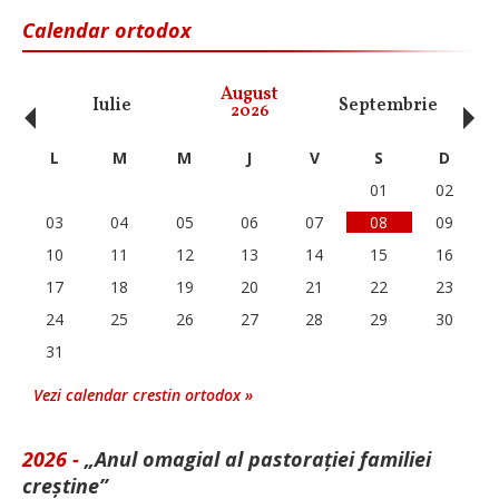
Calendar ortodox
‹
›
August
Iulie
Septembrie
O
2026
L
M
M
J
V
S
D
01
02
03
04
05
06
07
08
09
10
11
12
13
14
15
16
17
18
19
20
21
22
23
24
25
26
27
28
29
30
31
Vezi calendar crestin ortodox »
2026 -
„Anul omagial al pastorației familiei
creștine”