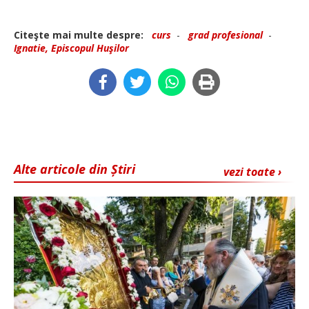
Citeşte mai multe despre:
curs
-
grad profesional
-
Ignatie, Episcopul Huşilor
Alte articole din Știri
vezi toate ›