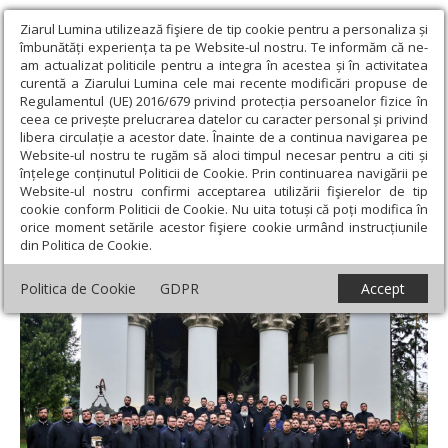
Ziarul Lumina utilizează fişiere de tip cookie pentru a personaliza și
îmbunătăți experiența ta pe Website-ul nostru. Te informăm că ne-
am actualizat politicile pentru a integra în acestea și în activitatea
curentă a Ziarului Lumina cele mai recente modificări propuse de
Regulamentul (UE) 2016/679 privind protecția persoanelor fizice în
ceea ce privește prelucrarea datelor cu caracter personal și privind
libera circulație a acestor date. Înainte de a continua navigarea pe
Website-ul nostru te rugăm să aloci timpul necesar pentru a citi și
Ziarul Lumina
›
Actualitate religioasă
›
Știri
›
Cursuri pentru
înțelege conținutul Politicii de Cookie. Prin continuarea navigării pe
obținerea gradelor profesionale în preoție la Iași
Website-ul nostru confirmi acceptarea utilizării fişierelor de tip
cookie conform Politicii de Cookie. Nu uita totuși că poți modifica în
Cursuri pentru obținerea gradelor
orice moment setările acestor fişiere cookie urmând instrucțiunile
din Politica de Cookie.
profesionale în preoție la Iași
Politica de Cookie
GDPR
Accept