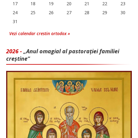
17
18
19
20
21
22
23
24
25
26
27
28
29
30
31
Vezi calendar crestin ortodox »
2026 -
„Anul omagial al pastorației familiei
creștine”