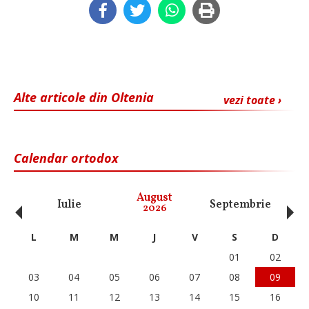
Alte articole din Oltenia
vezi toate ›
Calendar ortodox
‹
›
August
Iulie
Septembrie
O
2026
L
M
M
J
V
S
D
01
02
03
04
05
06
07
08
09
10
11
12
13
14
15
16