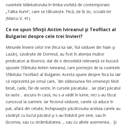
cuvintele Mântuitorului în limba vorbită de contemporani:
„Talita Kumi”, care se tâlcuiește: Fiică, ție îți zic, scoală-te!
(Marcu V, 41).
Ce ne spun Sfinţii Antim Ivireanul şi Teofilact al
Bulgariei despre cele trei învieri?
Minunile învierii celor trei (fiica lui Iair, fiul văduvei din Nain şi
Lazăr), săvârșite de Domnul, au fost în atenția multor
predicatori ai Bisericii, dar de o deosebită relevanță se bucură
spusele Sfântului Antim Ivireanul, care porneşte de la cuvintele
Sfântului Teofilact al Bulgariei. Acesta spune despre fiica lui Iair
că reprezintă pe omul care, `din slăbiciunea firii omeneşti fiind
biruit, cade, făr-de veste, în cursele păcatului… Iar (dar) păcatul
lui iaste… ascuns în casă, nu s-a vădit în lume, nici s-au făcut
cunoscut la oameni. Iar feciorul văduvei, carele să aduce în
pat, afară din cetate, închipuiaşte păcătosului aceluia carele au
săvârşit cu lucrul păcatul şi s-au îndulcit pre sine, sau în
lăcomia, sau cu strâmbătatea…, sau cu altele asemenea… Şi