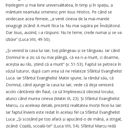
înțelegem și mai bine universalitatea, în timp și în spațiu, a
mântuirii neamului omenesc prin Iisus Hristos. Pe când se
vindecase acea femeie, „a venit cineva de la mai-marele
sinagogii zicând: A murit fiica ta. Nu mai supăra pe Învățătorul.
Dar Iisus, auzind, i-a răspuns: Nu te teme; crede numai și se va
izbăvi” (Luca VIII, 49-50).
„Și venind la casa lui Iair, toți plângeau și se tânguiau. Iar când
Domnul le-a zis să nu mai plângă, că ea n-a murit, ci doarme,
aceștia au râs, știind că a murit” (v. 51-53). Faptul se petrece în
văzul tuturor, după cum vrea să ne relateze Sfântul Evanghelist
Luca. Iar Sfântul Evanghelist Matei spune, la rândul său, că
Domnul, când ajunge la casa lui Iair, vede că deja veniseră
acolo cântăreții din flaut, ca să împlinească obiceiul locului,
atunci când murea cineva (Matei IX, 23). Și Sfântul Evanghelist
Marcu, cu aceleași detalii, prezintă realitatea morții fiicei lui Iair.
Iar faptul învierii este redat în același fel ca Sfântul Evanghelist
Luca: „Și scoțând pe toți afară și apucând-o de mână, a strigat,
zicând: Copilă, scoală-te!” (Luca VIII, 54). Sfântul Marcu redă