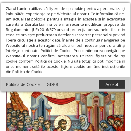
Ziarul Lumina utilizează fişiere de tip cookie pentru a personaliza și
îmbunătăți experiența ta pe Website-ul nostru. Te informăm că ne-
am actualizat politicile pentru a integra în acestea și în activitatea
curentă a Ziarului Lumina cele mai recente modificări propuse de
Regulamentul (UE) 2016/679 privind protecția persoanelor fizice în
ceea ce privește prelucrarea datelor cu caracter personal și privind
libera circulație a acestor date. Înainte de a continua navigarea pe
Website-ul nostru te rugăm să aloci timpul necesar pentru a citi și
Ziarul Lumina
›
Regionale
›
Oltenia
›
Cele trei învieri din morţi
înțelege conținutul Politicii de Cookie. Prin continuarea navigării pe
săvârşite de Domnul Hristos
Website-ul nostru confirmi acceptarea utilizării fişierelor de tip
cookie conform Politicii de Cookie. Nu uita totuși că poți modifica în
Cele trei învieri din morţi săvârşite de
orice moment setările acestor fişiere cookie urmând instrucțiunile
din Politica de Cookie.
Domnul Hristos
Politica de Cookie
GDPR
Accept