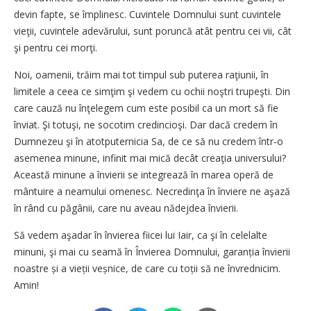
devin fapte, se împlinesc. Cuvintele Domnului sunt cuvintele
vieţii, cuvintele adevărului, sunt poruncă atât pentru cei vii, cât
şi pentru cei morţi.
Noi, oamenii, trăim mai tot timpul sub puterea raţiunii, în
limitele a ceea ce simţim şi vedem cu ochii noştri trupeşti. Din
care cauză nu înţelegem cum este posibil ca un mort să fie
înviat. Şi totuşi, ne socotim credincioşi. Dar dacă credem în
Dumnezeu şi în atotputernicia Sa, de ce să nu credem într-o
asemenea minune, infinit mai mică decât creaţia universului?
Această minune a învierii se integrează în marea operă de
mântuire a neamului omenesc. Necredinţa în înviere ne aşază
în rând cu păgânii, care nu aveau nădejdea învierii.
Să vedem aşadar în învierea fiicei lui Iair, ca şi în celelalte
minuni, şi mai cu seamă în Învierea Domnului, garanția învierii
noastre și a vieții veșnice, de care cu toții să ne învrednicim.
Amin!