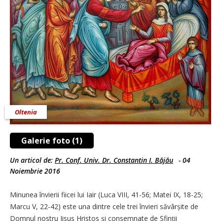
Oltenia
Galerie foto (1)
Un articol de:
Pr. Conf. Univ. Dr. Constantin I. Băjău
-
04
Noiembrie 2016
Minunea învierii fiicei lui Iair (Luca VIII, 41-56; Matei IX, 18-25;
Marcu V, 22-42) este una dintre cele trei învieri săvârșite de
Domnul nostru Iisus Hristos şi consemnate de Sfinţii