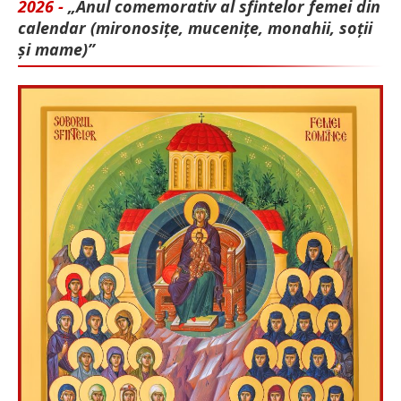
2026 -
„Anul comemorativ al sfintelor femei din
calendar (mironosițe, mu­cenițe, monahii, soții
și mame)”