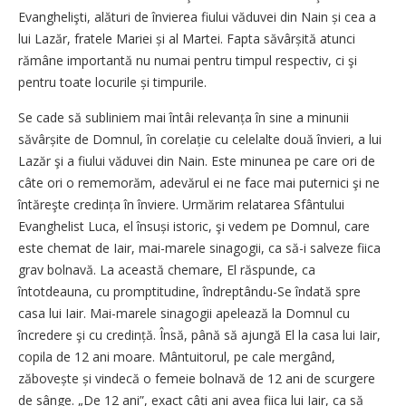
Evanghelişti, alături de învierea fiului văduvei din Nain și cea a
lui Lazăr, fratele Mariei și al Martei. Fapta săvârșită atunci
rămâne importantă nu numai pentru timpul respectiv, ci şi
pentru toate locurile și timpurile.
Se cade să subliniem mai întâi relevanța în sine a minunii
săvârșite de Domnul, în corelație cu celelalte două învieri, a lui
Lazăr şi a fiului văduvei din Nain. Este minunea pe care ori de
câte ori o rememorăm, adevărul ei ne face mai puternici şi ne
întăreşte credința în înviere. Urmărim relatarea Sfântului
Evanghelist Luca, el însuși istoric, şi vedem pe Domnul, care
este chemat de Iair, mai-marele sinagogii, ca să-i salveze fiica
grav bolnavă. La această chemare, El răspunde, ca
întotdeauna, cu promptitudine, îndreptându-Se îndată spre
casa lui Iair. Mai-marele sinagogii apelează la Domnul cu
încredere şi cu credință. Însă, până să ajungă El la casa lui Iair,
copila de 12 ani moare. Mântuitorul, pe cale mergând,
zăbovește și vindecă o femeie bolnavă de 12 ani de scurgere
de sânge. „De 12 ani”, exact câți ani avea fiica lui Iair, ca să