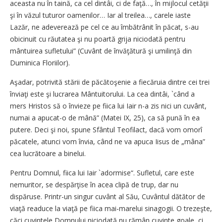
aceasta nu în taină, ca cel dintâi, ci de faţă…, în mijlocul cetăţii
şi în văzul tuturor oamenilor… Iar al treilea…, carele iaste
Lazăr, ne adeverează pe cel ce au îmbătrânit în păcat, s-au
obicinuit cu răutatea şi nu poartă grija niciodată pentru
mântuirea sufletului” (Cuvânt de învăţătură şi umilinţă din
Duminica Floriilor).
Aşadar, potrivită stării de păcătoşenie a fiecăruia dintre cei trei
înviaţi este şi lucrarea Mântuitorului. La cea dintâi, `când a
mers Hristos să o învieze pe fiica lui Iair n-a zis nici un cuvânt,
numai a apucat-o de mână” (Matei IX, 25), ca să pună în ea
putere. Deci şi noi, spune Sfântul Teofilact, dacă vom omorî
păcatele, atunci vom învia, când ne va apuca Iisus de „mâna”
cea lucrătoare a binelui.
Pentru Domnul, fiica lui Iair `adormise“. Sufletul, care este
nemuritor, se despărţise în acea clipă de trup, dar nu
dispăruse. Printr-un singur cuvânt al Său, Cuvântul dătător de
viaţă readuce la viaţă pe fiica mai-marelui sinagogii. O trezeşte,
căci cuvintele Domnului niciodată nu rămân cuvinte goale, ci