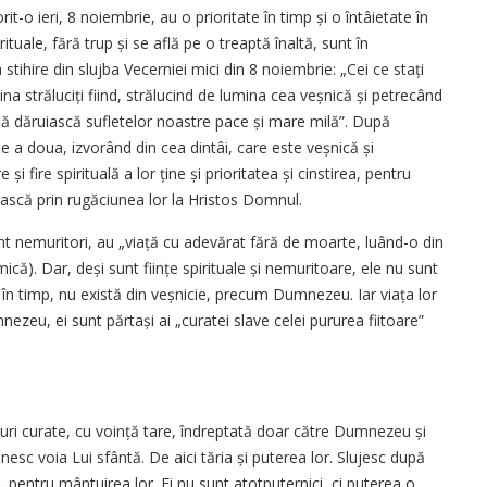
rit-o ieri, 8 noiembrie, au o prioritate în timp și o întâietate în
irituale, fără trup și se află pe o treaptă înaltă, sunt în
tihire din slujba Vecerniei mici din 8 noiembrie: „Cei ce stați
na străluciți fiind, strălucind de lumina cea veșnică și petrecând
 să dăruiască sufletelor noastre pace și mare milă”. După
 a doua, izvorând din cea dintâi, care este veșnică și
i fire spirituală a lor ține și prioritatea și cinstirea, pentru
ească prin rugăciunea lor la Hristos Domnul.
 sunt nemuritori, au „viață cu adevărat fără de moarte, luând-o din
mică). Dar, deși sunt ființe spirituale și nemuritoare, ele nu sunt
 în timp, nu există din veșnicie, precum Dumnezeu. Iar viața lor
nezeu, ei sunt părtași ai „curatei slave celei pururea fiitoare”
 duhuri curate, cu voință tare, îndreptată doar către Dumnezeu și
nesc voia Lui sfântă. De aici tăria și puterea lor. Slujesc după
 pentru mântuirea lor. Ei nu sunt atotputernici, ci puterea o