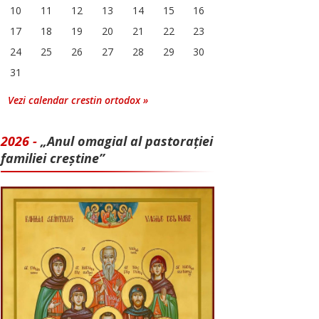
10
11
12
13
14
15
16
17
18
19
20
21
22
23
24
25
26
27
28
29
30
31
Vezi calendar crestin ortodox »
2026 -
„Anul omagial al pastorației
familiei creștine”