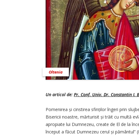
Oltenia
Un articol de:
Pr. Conf. Univ. Dr. Constantin I. 
Pomenirea și cinstirea sfinților îngeri prin slujb
Bisericii noastre, mărturisit și trăit cu multă evl
apropiate lui Dumnezeu, create de El de la încep
început a făcut Dumnezeu cerul și pământul” (F