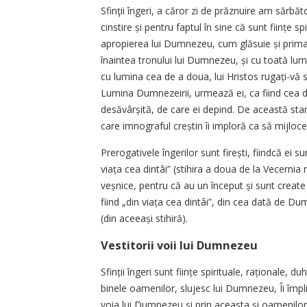
Sfinţii îngeri, a căror zi de prăznuire am sărbăto
cinstire și pentru faptul în sine că sunt ființe sp
apropierea lui Dumnezeu, cum glăsuie și prima s
înaintea tronului lui Dumnezeu, și cu toată lumi
cu lumina cea de a doua, lui Hristos rugați-vă
Lumina Dumnezeirii, urmează ei, ca fiind cea de
desăvârșită, de care ei depind. De această stare ș
care imnograful creștin îi imploră ca să mijloc
Prerogativele îngerilor sunt firești, fiindcă ei
viața cea dintâi” (stihira a doua de la Vecernia 
veșnice, pentru că au un început și sunt create
fiind „din viața cea dintâi”, din cea dată de Dum
(din aceeași stihiră).
Vestitorii voii lui Dumnezeu
Sfinții îngeri sunt ființe spirituale, raționale,
binele oamenilor, slujesc lui Dumnezeu, Îi împli
voia lui Dumnezeu şi prin aceasta şi oamenilor,