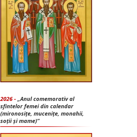
2026 -
„Anul comemorativ al
sfintelor femei din calendar
(mironosițe, mu­cenițe, monahii,
soții și mame)”