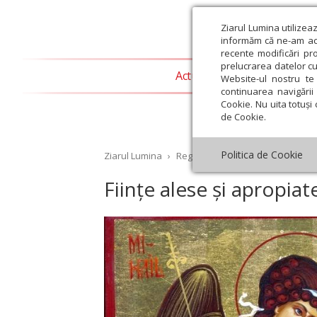
Ziarul Lumina utilizea
informăm că ne-am actu
recente modificări pr
prelucrarea datelor cu
Actualitate religioasă
T
Website-ul nostru te 
continuarea navigării 
Cookie. Nu uita totuși 
de Cookie.
Politica de Cookie
Ziarul Lumina
›
Regionale
›
Oltenia
›
Ființe al
Ființe alese și apropia
st
Septembrie
Octombrie
Noiembrie
Decembrie
Ianuar