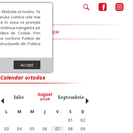
e Website-ul nostru. Te
iarului Lumina cele mai
ce în ceea ce privește
a continua navigarea pe
Opinii
Filantropie
iticii de Cookie. Prin
ie conform Politicii de
trucțiunile din Politica
Accept
Calendar ortodox
‹
›
August
Iulie
Septembrie
Octombrie
Noiembri
2026
L
M
M
J
V
S
D
01
02
03
04
05
06
07
08
09