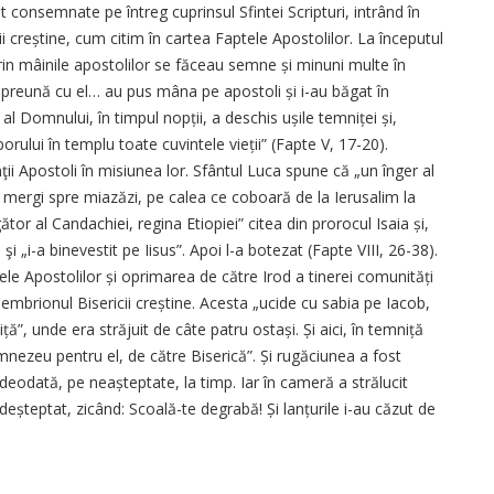
 consemnate pe întreg cuprinsul Sfintei Scripturi, intrând în
i creștine, cum citim în cartea Faptele Apostolilor. La începutul
„prin mâinile apostolilor se făceau semne și minuni multe în
 împreună cu el… au pus mâna pe apostoli și i-au băgat în
al Domnului, în timpul nopții, a deschis ușile temniței și,
oporului în templu toate cuvintele vieții” (Fapte V, 17-20).
inţii Apostoli în misiunea lor. Sfântul Luca spune că „un înger al
și mergi spre miazăzi, pe calea ce coboară de la Ierusalim la
r al Candachiei, regina Etiopiei” citea din prorocul Isaia și,
 şi „i-a binevestit pe Iisus”. Apoi l-a botezat (Fapte VIII, 26-38).
ele Apostolilor și oprimarea de către Irod a tinerei comunități
tă embrionul Bisericii creștine. Acesta „ucide cu sabia pe Iacob,
iță”, unde era străjuit de câte patru ostași. Și aici, în temniță
nezeu pentru el, de către Biserică”. Și rugăciunea a fost
 deodată, pe neașteptate, la timp. Iar în cameră a strălucit
 deșteptat, zicând: Scoală-te degrabă! Și lanțurile i-au căzut de