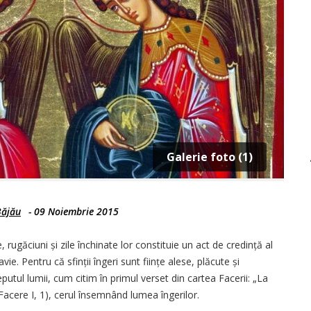
Galerie foto (1)
Băjău
-
09 Noiembrie 2015
e, rugăciuni și zile închinate lor constituie un act de credință al
avie. Pentru că sfinții îngeri sunt ființe alese, plăcute și
utul lumii, cum citim în primul verset din cartea Facerii: „La
acere I, 1), cerul însemnând lumea îngerilor.