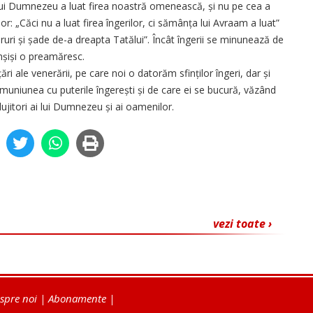
ul lui Dumnezeu a luat firea noastră omenească, și nu pe cea a
or: „Căci nu a luat firea îngerilor, ci sămânța lui Avraam a luat”
a ceruri și șade de-a dreapta Tatălui”. Încât îngerii se minunează de
 înșiși o preamăresc.
ri ale venerării, pe care noi o datorăm sfinților îngeri, dar și
omuniunea cu puterile îngerești și de care ei se bucură, văzând
lujitori ai lui Dumnezeu și ai oamenilor.
vezi toate ›
spre noi
|
Abonamente
|