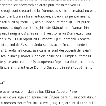
ibertatea lor adevărată se arată prin împlinirea voii lui
creați, sunt creaturi ale lui Dumnezeu și nici o creatură nu este
e­zenți în lucrarea lor mântuitoare, întreprinsă pentru neamul
eu și cu ajutorul Lui, acolo unde sunt rânduiți. Sunt puteri
a Dumnezeu, după cum teologhisește Sfântul Ioan Damaschin.
 greacă (anghelos) și înseamnă vestitor al lui Dumnezeu, sau
erea și rolul lui în raport cu Dumnezeu și cu oamenii. Aceasta
u și depind de El, supunându-se Lui, acolo în ceruri, unde-L
și-L laudă neîncetat, așa cum ne sunt descoperiți de Isaia în
caun înalt și măreț și poalele hainelor Lui umpleau templul.
te șase aripi: cu două îşi acopereau fețele, cu două picioarele,
 Sfânt, sfânt, sfânt este Domnul Savaot, plin este tot pământul
.?”
de asemenea, prin slujirea lor. Sfântul Apostol Pavel,
 al lucrării îngerilor, spune clar: „Îngerii oare nu sunt toţi duhuri
i moștenitorii mântuirii?” (Evrei I, 14). Da, ei sunt slujitori ai lui