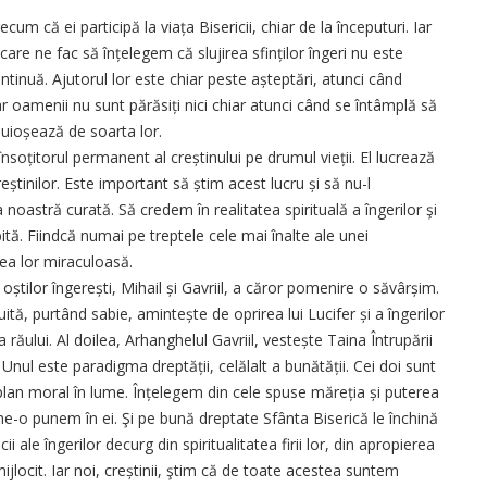
ecum că ei participă la viața Bisericii, chiar de la începuturi. Iar
are ne fac să înțelegem că slujirea sfinților îngeri nu este
ntinuă. Ajutorul lor este chiar peste așteptări, atunci când
r oamenii nu sunt părăsiți nici chiar atunci când se întâmplă să
duioșează de soarta lor.
însoțitorul permanent al creștinului pe drumul vieții. El lucrează
știnilor. Este important să știm acest lucru și să nu-l
 noastră curată. Să credem în realitatea spirituală a îngerilor şi
. Fiindcă numai pe treptele cele mai înalte ale unei
ea lor miraculoasă.
 oștilor înge­rești, Mihail și Gavriil, a căror pomenire o săvârșim.
ă, purtând sabie, amin­tește de oprirea lui Lucifer și a îngerilor
ia răului. Al doilea, Arhanghelul Gavriil, vestește Taina Întrupării
nul este paradigma dreptății, celălalt a bună­tății. Cei doi sunt
 plan moral în lume. Înțelegem din cele spuse măreția și puterea
ă ne-o punem în ei. Şi pe bună dreptate Sfânta Biserică le închină
i ale îngerilor decurg din spiritualitatea firii lor, din apropierea
jlocit. Iar noi, creștinii, ştim că de toate acestea suntem