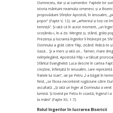
Dumnezeu, dar și ai oamenilor. Faptele lor sunt
istoria mântuirii neamului omenesc și a Biserici
propovăduirii Sfinților Apostoli, în Ierusalim, 
popor” (Fapte V, 12). Iar „arhiereul și toți cei
temniță”. Și iată că în acest moment, „un înger 
scoțân­du-i, le-a zis: Mergeți și, stând, grăiți p
Prezența și lucrarea îngerilor îi întăreşte pe Sf
Domnului a grăit către Filip, zicând: Ridică-te 
Gaza… Şi a mers și iată un… famen, mare dregăto
neînţelegând, Apostolul Filip i-a tâlcuit prorocia
Sfântul Evanghelist Luca descrie în cartea Fapt
creștine, înfiin­țată în Ierusalim, care reprezin
fratele lui Ioan”, iar pe Petru „l-a băgat în temn
fiind, „se făcea necontenit rugăciune către Dum
ascultată. „Și iată un înger al Domnului a venit
lumină. Și lovind pe Petru în coastă, îngerul l-a
la mâini” (Fapte XII, 1-7).
Rolul îngerilor în lucrarea Bisericii