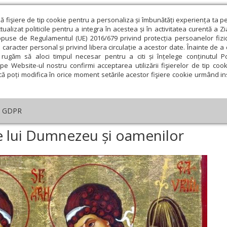
ză fişiere de tip cookie pentru a personaliza și îmbunătăți experiența ta p
alizat politicile pentru a integra în acestea și în activitatea curentă a Z
opuse de Regulamentul (UE) 2016/679 privind protecția persoanelor fizi
 caracter personal și privind libera circulație a acestor date. Înainte de 
eologie și spiritualitate
Educaţie și Cultură
Societate
rugăm să aloci timpul necesar pentru a citi și înțelege conținutul Pol
pe Website-ul nostru confirmi acceptarea utilizării fişierelor de tip cook
că poți modifica în orice moment setările acestor fişiere cookie urmând ins
GDPR
ese și apropiate lui Dumnezeu și oamenilor
te lui Dumnezeu și oamenilor
ie
Februarie
Martie
Aprilie
Mai
Iunie