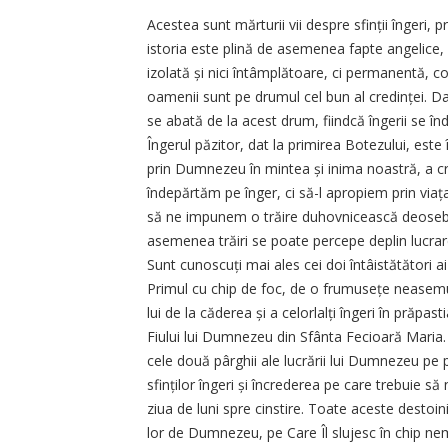
Acestea sunt mărturii vii despre sfinții îngeri, pr
istoria este plină de asemenea fapte angelice, c
izolată și nici întâmplătoare, ci permanentă, co
oamenii sunt pe drumul cel bun al credinței. Da
se abată de la acest drum, fiindcă îngerii se în
Îngerul păzitor, dat la primirea Botezului, este 
prin Dumnezeu în mintea și inima noastră, a cre
îndepărtăm pe înger, ci să-l apropiem prin viața
să ne impunem o trăire duhovnicească deosebită
asemenea trăiri se poate percepe deplin lucrar
Sunt cunoscuți mai ales cei doi întâistătători ai
Primul cu chip de foc, de o frumusețe neasemuit
lui de la căderea și a celorlalți îngeri în prăpast
Fiului lui Dumnezeu din Sfânta Fecioară Maria. U
cele două pârghii ale lucrării lui Dumnezeu pe
sfinților îngeri și încrederea pe care trebuie s
ziua de luni spre cinstire. Toate aceste destoinici
lor de Dumnezeu, pe Care Îl slujesc în chip nemi