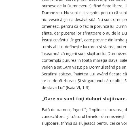
primesc de la Dumnezeu. Și fiind ființe libere, l
Dumnezeu. Nu sunt nici veșnici, pentru că sunt 
nici veșnică și nici desăvârșită. Nu sunt omnipr
omenesc, pentru că o fac la porunca lui Dumnez
sfinte, dar puterea lor sfințitoare o au de l
Însuși cuvântul „înger”, care provine din limba
trimis al Lui, definește lucrarea și starea, put
înseamnă că îngerii sunt slujitorii lui Dumneze
contemplă pururea în toată măreția slavei Sale 
vedenia sa: „Am văzut pe Domnul stând pe un s
Serafimii stăteau înaintea Lui, având fiecare câ
iar cu două zburau. Și strigau unul către altul:
de slava Lui” (Isaia VI, 1-3).
„Oare nu sunt toţi duhuri slujitoare..
Față de oameni, îngerii își împlinesc lucrarea, 
cunoscătorul și trăitorul tainelor dumnezeiești și
slujitoare, trimiși să slujească pentru cei ce vor f