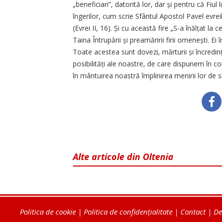
„beneficiari”, datorită lor, dar și pentru că Fi
îngerilor, cum scrie Sfântul Apostol Pavel evreil
(Evrei II, 16). Și cu această fire „S-a înăl­țat l
Taina Întrupării și preamăririi firii omenești. Ei
Toate acestea sunt dovezi, mărturii și încredință
posibilități ale noastre, de care dispunem în c
în mântuirea noastră împlinirea menirii lor de s
Alte articole din Oltenia
Politica de cookie
|
Politica de confidențialitate
|
Contact
|
De