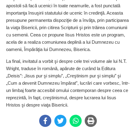
apostoli să facă ucenici în toate neamurile, a fost punctată
importanţa însuşirii statutului de ucenic în credinţă. Aceasta
presupune permanenta dispoziţie de a învăţa, prin participarea
la viaţa Bisericii, prin citirea Scripturii şi prin trăirea comuniunii
cu semenii. Ceea ce propune Iisus Hristos este un program,
acela de a realiza comuniunea deplină a lui Dumnezeu cu
oamenii, Împărăţia lui Dumnezeu, Biserica.
La final, invitatul a vorbit şi despre cele trei volume ale lui N.T.
Wright, traduse în română, apărute de curând la Editura
„Deisis”: „Iisus pur şi simplu”, „Creştinism pur şi simplu” şi
„Cum a devenit Dumnezeu împărat”, lucrări care vorbesc, într-
un limbaj foarte accesibil omului contemporan despre ceea ce
reprezintă, în fapt, creştinismul, despre lucrarea lui Iisus
Hristos şi despre viaţa Bisericii.