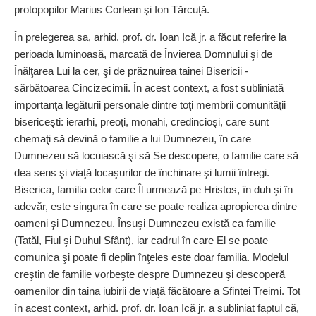
protopopilor Marius Corlean şi Ion Tărcuţă.
În prelegerea sa, arhid. prof. dr. Ioan Ică jr. a făcut referire la
perioada luminoasă, marcată de Învierea Domnului şi de
Înălţarea Lui la cer, şi de prăznuirea tainei Bisericii -
sărbătoarea Cincizecimii. În acest context, a fost subliniată
importanţa legăturii personale dintre toţi membrii comunităţii
bisericeşti: ierarhi, preoţi, monahi, credincioşi, care sunt
chemaţi să devină o familie a lui Dumnezeu, în care
Dumnezeu să locuiască şi să Se descopere, o familie care să
dea sens şi viaţă locaşurilor de închinare şi lumii întregi.
Biserica, familia celor care Îl urmează pe Hristos, în duh şi în
adevăr, este singura în care se poate realiza apropierea dintre
oameni şi Dumnezeu. Însuşi Dumnezeu există ca familie
(Tatăl, Fiul şi Duhul Sfânt), iar cadrul în care El se poate
comunica şi poate fi deplin înţeles este doar familia. Modelul
creştin de familie vorbeşte despre Dumnezeu şi descoperă
oamenilor din taina iubirii de viaţă făcătoare a Sfintei Treimi. Tot
în acest context, arhid. prof. dr. Ioan Ică jr. a subliniat faptul că,