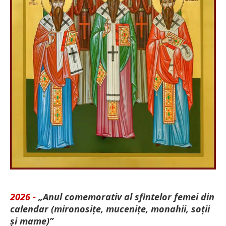
2026 -
„Anul comemorativ al sfintelor femei din
calendar (mironosițe, mu­cenițe, monahii, soții
și mame)”