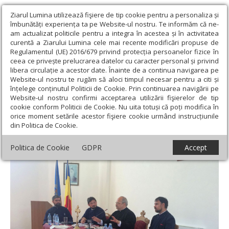
Ziarul Lumina utilizează fişiere de tip cookie pentru a personaliza și
îmbunătăți experiența ta pe Website-ul nostru. Te informăm că ne-
am actualizat politicile pentru a integra în acestea și în activitatea
curentă a Ziarului Lumina cele mai recente modificări propuse de
Regulamentul (UE) 2016/679 privind protecția persoanelor fizice în
ceea ce privește prelucrarea datelor cu caracter personal și privind
libera circulație a acestor date. Înainte de a continua navigarea pe
Website-ul nostru te rugăm să aloci timpul necesar pentru a citi și
Ziarul Lumina
›
Regionale
›
Transilvania
›
Arhid. prof. dr. Ioan
înțelege conținutul Politicii de Cookie. Prin continuarea navigării pe
Ică jr. a conferențiat la Făgăraș
Website-ul nostru confirmi acceptarea utilizării fişierelor de tip
cookie conform Politicii de Cookie. Nu uita totuși că poți modifica în
Arhid. prof. dr. Ioan Ică jr. a conferențiat la
orice moment setările acestor fişiere cookie urmând instrucțiunile
din Politica de Cookie.
Făgăraș
Politica de Cookie
GDPR
Accept