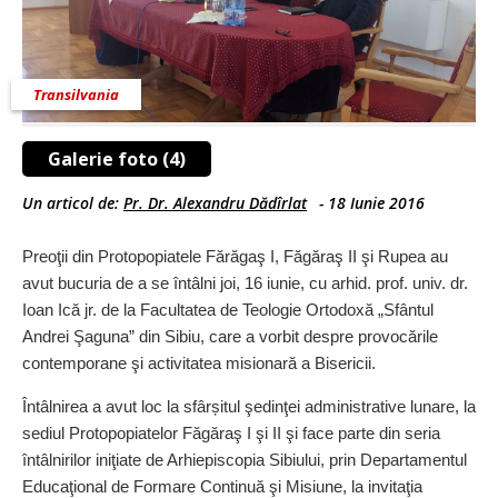
Transilvania
Galerie foto (4)
Un articol de:
Pr. Dr. Alexandru Dădîrlat
-
18 Iunie 2016
Preoţii din Protopopiatele Fărăgaş I, Făgăraş II şi Rupea au
avut bucuria de a se întâlni joi, 16 iunie, cu arhid. prof. univ. dr.
Ioan Ică jr. de la Facultatea de Teologie Ortodoxă „Sfântul
Andrei Şaguna” din Sibiu, care a vorbit despre provocările
contemporane şi activitatea misionară a Bisericii.
Întâlnirea a avut loc la sfârșitul şedinţei administrative lunare, la
sediul Protopopiatelor Făgăraş I şi II şi face parte din seria
întâlnirilor iniţiate de Arhiepiscopia Sibiului, prin Departamentul
Educaţional de Formare Continuă şi Misiune, la invitaţia