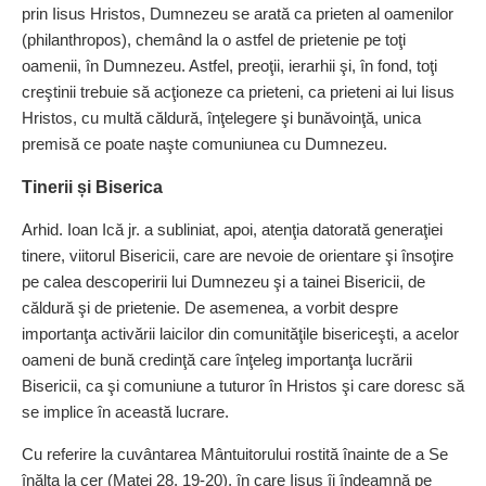
prin Iisus Hristos, Dumnezeu se arată ca prieten al oamenilor
(philanthropos), chemând la o astfel de prietenie pe toţi
oamenii, în Dumnezeu. Astfel, preoţii, ierarhii şi, în fond, toţi
creştinii trebuie să acţioneze ca prieteni, ca prieteni ai lui Iisus
Hristos, cu multă căldură, înţelegere şi bunăvoinţă, unica
premisă ce poate naşte comuniunea cu Dumnezeu.
Tinerii și Biserica
Arhid. Ioan Ică jr. a subliniat, apoi, atenţia datorată generaţiei
tinere, viitorul Bisericii, care are nevoie de orientare şi însoţire
pe calea descoperirii lui Dumnezeu şi a tainei Bisericii, de
căldură şi de prietenie. De asemenea, a vorbit despre
importanţa activării laicilor din comunităţile bisericeşti, a acelor
oameni de bună credinţă care înţeleg importanţa lucrării
Bisericii, ca şi comuniune a tuturor în Hristos şi care doresc să
se implice în această lucrare.
Cu referire la cuvântarea Mântuitorului rostită înainte de a Se
înălţa la cer (Matei 28, 19-20), în care Iisus îi îndeamnă pe