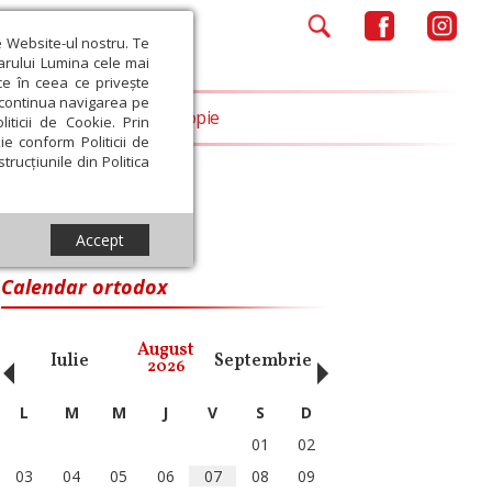
e Website-ul nostru. Te
iarului Lumina cele mai
ce în ceea ce privește
a continua navigarea pe
Opinii
Filantropie
iticii de Cookie. Prin
ie conform Politicii de
trucțiunile din Politica
Accept
Calendar ortodox
‹
›
August
Iulie
Septembrie
Octombrie
Noiembri
2026
L
M
M
J
V
S
D
01
02
03
04
05
06
07
08
09