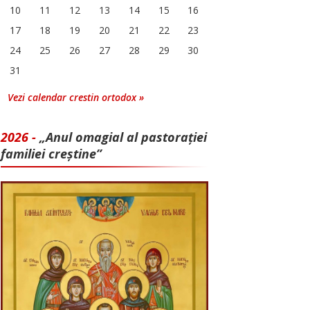
10
11
12
13
14
15
16
17
18
19
20
21
22
23
24
25
26
27
28
29
30
31
Vezi calendar crestin ortodox »
2026 -
„Anul omagial al pastorației
familiei creștine”