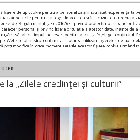
ză fişiere de tip cookie pentru a personaliza și îmbunătăți experiența ta p
alizat politicile pentru a integra în acestea și în activitatea curentă a Z
opuse de Regulamentul (UE) 2016/679 privind protecția persoanelor fizi
 caracter personal și privind libera circulație a acestor date. Înainte de 
eologie și spiritualitate
Educaţie și Cultură
Societate
rugăm să aloci timpul necesar pentru a citi și înțelege conținutul Pol
pe Website-ul nostru confirmi acceptarea utilizării fişierelor de tip cook
că poți modifica în orice moment setările acestor fişiere cookie urmând ins
GDPR
erință și spectacole la „Zilele credinţei şi culturii” la Deva
la „Zilele credinţei şi culturii”
ie
Februarie
Martie
Aprilie
Mai
Iunie