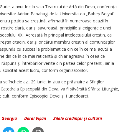
e Gurie, a avut loc la sala Teatrului de Artă din Deva, conferința
universitar Adrian Papahagi de la Universitatea „Babeș Bolyai”
ntru poziția sa creștină, afirmată în numeroase ocazii în
rostire clară, dar și savuroasă, principiile și exigențele unei
l secolului XXI. Adresată în principal intelectualului creștin, ca
eș­tin citadin, dar și oricărui membru creștin al comu­nităților
ăspundă cu succes la problematica din ce în ce mai acută a
me din ce în ce mai reticentă și chiar agresivă în ceea ce
ăspuns și întrebărilor venite din partea celor prezenți, iar la
u solicitat acest lucru, conform organizatorilor.
va se încheie azi, 29 iunie, în ziua de prăznuire a Sfinţilor
a Catedrala Episcopală din Deva, va fi săvârșită Sfânta Liturghie,
de cult, conform Episcopiei Devei și Hunedoarei.
e Georgiu
-
Dorel Vișan
-
Zilele credinţei şi culturii