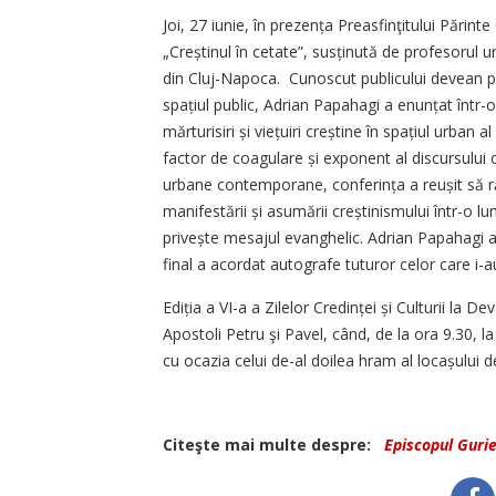
Joi, 27 iunie, în prezența Preasfinţitului Părint
„Creștinul în cetate”, susținută de profesorul 
din Cluj-Napoca. Cunoscut publicului devean pe
spațiul public, Adrian Papahagi a enunțat într-o 
mărturisiri și viețuiri creștine în spațiul urban a
factor de coagulare și exponent al discursului cr
urbane contemporane, conferința a reușit să r
manifestării și asumării creștinismului într-o lu
privește mesajul evanghelic. Adrian Papahagi a r
final a acordat autografe tuturor celor care i-a
Ediția a VI-a a Zilelor Cre­dinței și Culturii la De
Apostoli Petru şi Pavel, când, de la ora 9.30, l
cu ocazia celui de-al doilea hram al locașului 
Citeşte mai multe despre:
Episcopul Guri