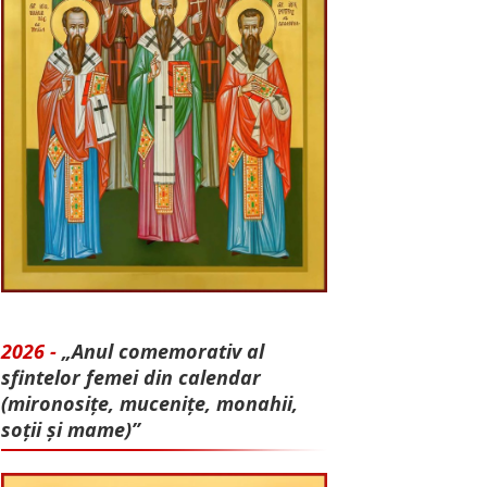
2026 -
„Anul comemorativ al
sfintelor femei din calendar
(mironosițe, mu­cenițe, monahii,
soții și mame)”