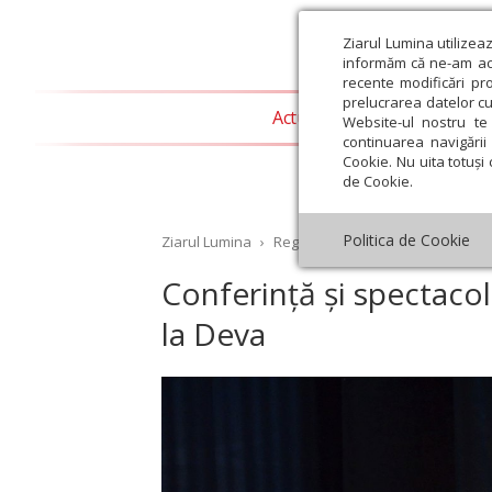
Ziarul Lumina utilizea
informăm că ne-am actu
recente modificări pr
prelucrarea datelor cu
Actualitate religioasă
T
Website-ul nostru te 
continuarea navigării 
Cookie. Nu uita totuși 
de Cookie.
Politica de Cookie
Ziarul Lumina
›
Regionale
›
Transilvania
›
Conf
Conferință și spectacole 
la Deva
st
Septembrie
Octombrie
Noiembrie
Decembrie
Ianuar