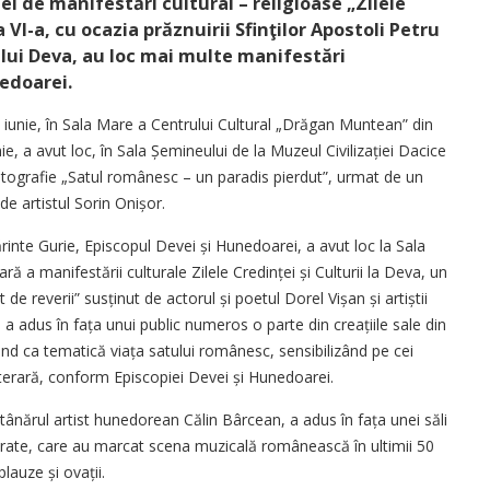
iei de manifestări cultural – religioase „Zilele
 a VI-a, cu ocazia prăznuirii Sfinţilor Apostoli Petru
aşului Deva, au loc mai multe manifestări
edoarei.
24 iunie, în Sala Mare a Centrului Cultural „Drăgan Muntean” din
e, a avut loc, în Sala Șe­mineului de la Muzeul Civi­lizației Dacice
otografie „Satul românesc – un paradis pierdut”, urmat de un
 de artistul Sorin Onișor.
Părinte Gurie, Episcopul Devei și Hunedoarei, a avut loc la Sala
ră a manifestării culturale Zilele Credinței și Culturii la Deva, un
 de reverii” susținut de actorul și poetul Dorel Vișan și artiștii
n a adus în fața unui public numeros o parte din creațiile sale din
vând ca tematică viața satului românesc, sensibilizând pe cei
 literară, conform Episcopiei Devei și Hunedoarei.
tânărul artist hunedorean Călin Bârcean, a adus în fața unei săli
ferate, care au marcat scena muzicală românească în ultimii 50
plauze și ovații.