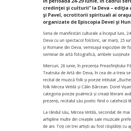
În perioada 24-29 iunie, în cadrul ser
credinţei şi culturii” la Deva – ediţia
şi Pavel, ocrotitorii spirituali ai or
organizate de Episcopia Devei şi Hun
Seria de manifestări culturale a început luni, 
Deva cu un spectacol folcloric, iar marți, 25 iuni
și Romane din Deva, vernisajul expoziției de f
seminar de artă fotografică, ambele susținute
Miercuri, 26 iunie, în prezența Preasfinţitului 
Teatrului de Artă din Deva, în cea de-a treia sea
recital de muzică folk și poezie intitulat „Buchet
folk Mircea Vintilă și Călin Bârcean. Dorel Vișa
categoria poezie psalmică și creații literare a
prezenți, recitalul său poetic fiind o cateheză
La rândul său, Mircea Vintilă, secondat de mai 
arhipline multe din creațiile sale muzicale pre
de ani. Toți cei trei artiști au fost răsplătiți cu a