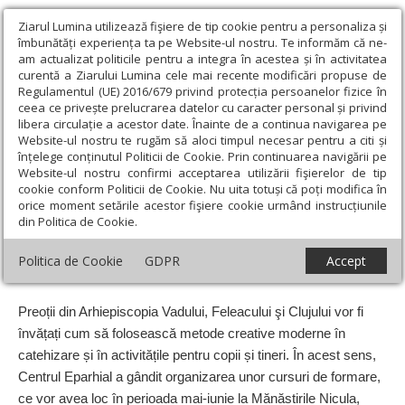
Ziarul Lumina utilizează fişiere de tip cookie pentru a personaliza și
îmbunătăți experiența ta pe Website-ul nostru. Te informăm că ne-
am actualizat politicile pentru a integra în acestea și în activitatea
curentă a Ziarului Lumina cele mai recente modificări propuse de
Regulamentul (UE) 2016/679 privind protecția persoanelor fizice în
ceea ce privește prelucrarea datelor cu caracter personal și privind
libera circulație a acestor date. Înainte de a continua navigarea pe
Website-ul nostru te rugăm să aloci timpul necesar pentru a citi și
Ziarul Lumina
›
Regionale
›
Transilvania
›
Cursuri de formare
înțelege conținutul Politicii de Cookie. Prin continuarea navigării pe
cu preoţii clujeni şi bistriţeni
Website-ul nostru confirmi acceptarea utilizării fişierelor de tip
cookie conform Politicii de Cookie. Nu uita totuși că poți modifica în
Cursuri de formare cu preoţii clujeni şi
orice moment setările acestor fişiere cookie urmând instrucțiunile
din Politica de Cookie.
bistriţeni
Politica de Cookie
GDPR
Accept
Un articol de:
Andreea Pâgleşan
-
10 Martie 2016
Preoții din Arhiepiscopia Vadului, Feleacului şi Clujului vor fi
învățați cum să folosească metode creative moderne în
catehizare și în activitățile pentru copii și tineri. În acest sens,
Centrul Eparhial a gândit organizarea unor cursuri de formare,
ce vor avea loc în perioada mai-iunie la Mănăstirile Nicula,