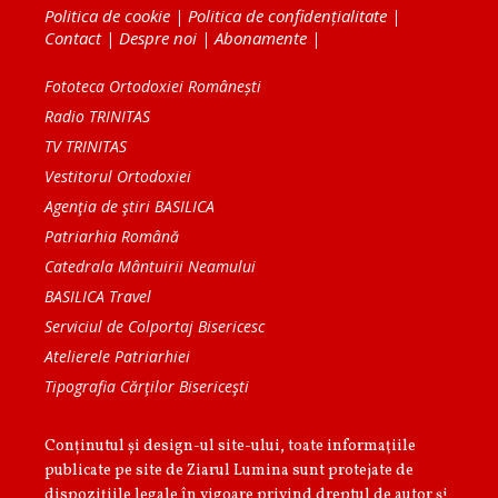
Politica de cookie
|
Politica de confidențialitate
|
Contact
|
Despre noi
|
Abonamente
|
Fototeca Ortodoxiei Românești
Radio TRINITAS
TV TRINITAS
Vestitorul Ortodoxiei
Agenţia de ştiri BASILICA
Patriarhia Română
Catedrala Mântuirii Neamului
BASILICA Travel
Serviciul de Colportaj Bisericesc
Atelierele Patriarhiei
Tipografia Cărţilor Bisericeşti
Conținutul și design-ul site-ului, toate informaţiile
publicate pe site de Ziarul Lumina sunt protejate de
dispoziţiile legale în vigoare privind dreptul de autor şi