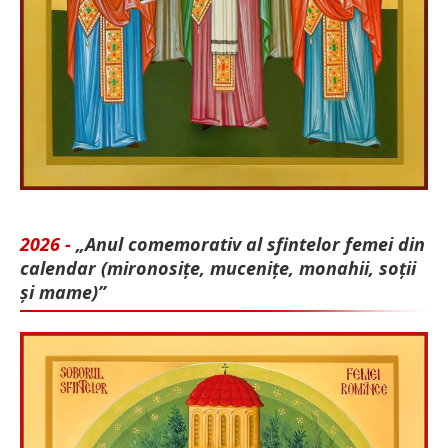
2026 -
„Anul comemorativ al sfintelor femei din
calendar (mironosițe, mu­cenițe, monahii, soții
și mame)”