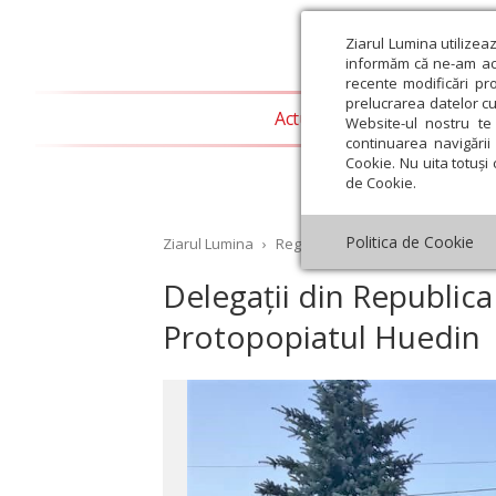
Ziarul Lumina utilizea
informăm că ne-am actu
recente modificări pr
prelucrarea datelor cu
Actualitate religioasă
T
Website-ul nostru te 
continuarea navigării 
Cookie. Nu uita totuși 
de Cookie.
Politica de Cookie
Ziarul Lumina
›
Regionale
›
Transilvania
›
Dele
Delegații din Republica 
Protopopiatul Huedin
st
Septembrie
Octombrie
Noiembrie
Decembrie
Ianuar