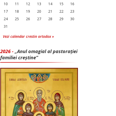
10
11
12
13
14
15
16
17
18
19
20
21
22
23
24
25
26
27
28
29
30
31
Vezi calendar crestin ortodox »
2026 -
„Anul omagial al pastorației
familiei creștine”