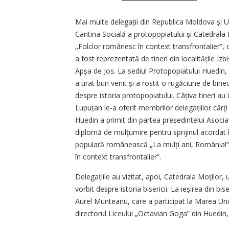
Mai multe delegații din Republica Moldova și U
Cantina Socială a protopopiatului și Catedrala M
„Folclor românesc în context transfrontalier”,
a fost reprezentată de tineri din localitățile Izb
Apșa de Jos. La sediul Protopopiatului Huedin, 
a urat bun venit și a rostit o rugăciune de binecu
despre istoria protopopiatului. Câțiva tineri au i
Lupuțan le-a oferit membrilor delegațiilor căr
Huedin a primit din partea pre­ședintelui Asoc
diplomă de mul­țumire pentru sprijinul acordat 
populară românească „La mulți ani, România!”, 
în context transfrontalier”.
Delegațiile au vizitat, apoi, Catedrala Moților
vorbit despre istoria bisericii. La ieșirea din b
Aurel Munteanu, care a participat la Marea Unir
directorul Liceului „Octavian Goga” din Huedin,