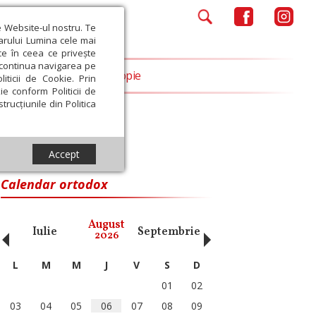
e Website-ul nostru. Te
iarului Lumina cele mai
ce în ceea ce privește
a continua navigarea pe
Opinii
Filantropie
iticii de Cookie. Prin
ie conform Politicii de
trucțiunile din Politica
Accept
Calendar ortodox
‹
›
August
Iulie
Septembrie
Octombrie
Noiembri
2026
L
M
M
J
V
S
D
01
02
03
04
05
06
07
08
09