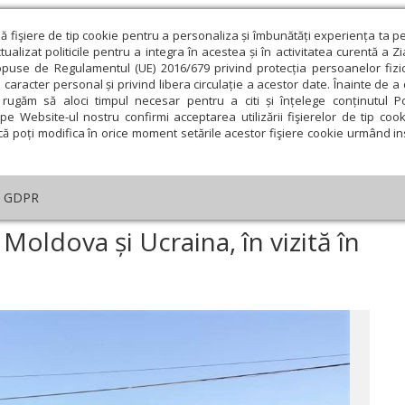
ză fişiere de tip cookie pentru a personaliza și îmbunătăți experiența ta p
alizat politicile pentru a integra în acestea și în activitatea curentă a Z
opuse de Regulamentul (UE) 2016/679 privind protecția persoanelor fizi
 caracter personal și privind libera circulație a acestor date. Înainte de 
eologie și spiritualitate
Educaţie și Cultură
Societate
rugăm să aloci timpul necesar pentru a citi și înțelege conținutul Pol
pe Website-ul nostru confirmi acceptarea utilizării fişierelor de tip cook
că poți modifica în orice moment setările acestor fişiere cookie urmând ins
GDPR
gații din Republica Moldova și Ucraina, în vizită în Protopopiatul Huedin
Moldova și Ucraina, în vizită în
ie
Februarie
Martie
Aprilie
Mai
Iunie