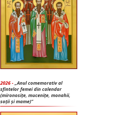
2026 -
„Anul comemorativ al
sfintelor femei din calendar
(mironosițe, mu­cenițe, monahii,
soții și mame)”