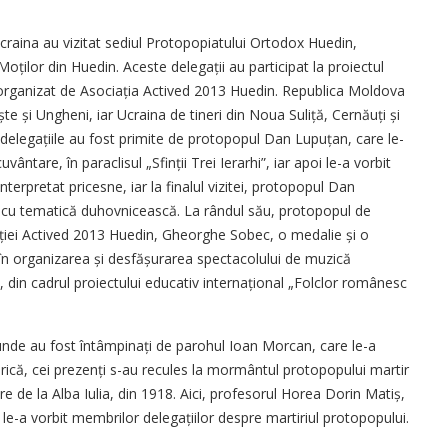
craina au vizitat sediul Protopopiatului Ortodox Huedin,
oților din Huedin. Aceste dele­gații au participat la proiectul
 organizat de Asociația Actived 2013 Huedin. Republica Moldova
iște și Ungheni, iar Ucraina de tineri din Noua Suliță, Cer­năuți și
delega­țiile au fost primite de protopopul Dan Lupuțan, care le-
vântare, în paraclisul „Sfinții Trei Ierarhi”, iar apoi le-a vorbit
nterpretat pricesne, iar la finalul vizitei, protopopul Dan
ți cu tematică duhovnicească. La rândul său, protopopul de
iației Actived 2013 Huedin, Gheorghe Sobec, o medalie și o
în organizarea și des­fă­șurarea spectacolului de muzică
din cadrul proiectului educativ internațional „Folclor românesc
, unde au fost întâmpinați de parohul Ioan Morcan, care le-a
iserică, cei prezenți s-au recules la mormântul protopopului martir
e de la Alba Iulia, din 1918. Aici, profesorul Horea Dorin Matiș,
 le-a vorbit membrilor delegațiilor despre martiriul protopopului.