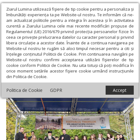
Ziarul Lumina utilizează fişiere de tip cookie pentru a personaliza și
îmbunătăți experiența ta pe Website-ul nostru. Te informăm că ne-
am actualizat politicile pentru a integra în acestea și în activitatea
curentă a Ziarului Lumina cele mai recente modificări propuse de
Regulamentul (UE) 2016/679 privind protecția persoanelor fizice în
ceea ce privește prelucrarea datelor cu caracter personal și privind
libera circulație a acestor date. Înainte de a continua navigarea pe
Website-ul nostru te rugăm să aloci timpul necesar pentru a citi și
Ziarul Lumina
›
Regionale
›
Transilvania
›
Gala Festivalului
înțelege conținutul Politicii de Cookie. Prin continuarea navigării pe
Tinerilor din Cluj și Bistrița-Năsăud
Website-ul nostru confirmi acceptarea utilizării fişierelor de tip
cookie conform Politicii de Cookie. Nu uita totuși că poți modifica în
Gala Festivalului Tinerilor din Cluj și
orice moment setările acestor fişiere cookie urmând instrucțiunile
din Politica de Cookie.
Bistrița-Năsăud
Politica de Cookie
GDPR
Accept