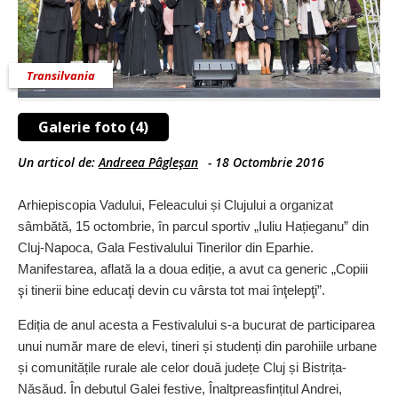
Transilvania
Galerie foto (4)
Un articol de:
Andreea Pâgleşan
-
18 Octombrie 2016
Arhiepiscopia Vadului, Feleacului și Clujului a organizat
sâmbătă, 15 octombrie, în parcul sportiv „Iuliu Hațieganu” din
Cluj-Napoca, Gala Festivalului Tinerilor din Eparhie.
Manifestarea, aflată la a doua ediție, a avut ca generic „Copiii
şi tinerii bine educaţi devin cu vârsta tot mai înţelepţi”.
Ediția de anul acesta a Festivalului s-a bucurat de participarea
unui număr mare de elevi, tineri și studenți din parohiile urbane
și comu­nitățile rurale ale celor două județe Cluj și Bistrița-
Năsăud. În debutul Galei festive, Înalt­preasfințitul Andrei,