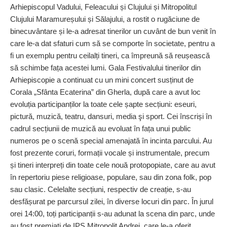
Arhiepiscopul Vadului, Feleacului și Clujului și Mitropolitul
Clujului Maramureșului și Sălajului, a rostit o rugăciune de
binecuvântare și le-a adresat tinerilor un cuvânt de bun venit în
care le-a dat sfaturi cum să se comporte în societate, pentru a
fi un exemplu pentru ceilalți tineri, ca împreună să reușească
să schimbe fața acestei lumi. Gala Festivalului tinerilor din
Arhiepiscopie a continuat cu un mini concert susținut de
Corala „Sfânta Ecaterina” din Gherla, după care a avut loc
evoluția participanților la toate cele șapte secțiuni: eseuri,
pictură, muzică, teatru, dansuri, media şi sport. Cei înscriși în
cadrul secțiunii de muzică au evoluat în fața unui public
numeros pe o scenă special amenajată în incinta parcului. Au
fost prezente coruri, formații vocale și instrumentale, precum
și tineri interpreți din toate cele nouă protopopiate, care au avut
în repertoriu piese religioase, populare, sau din zona folk, pop
sau clasic. Celelalte secțiuni, respectiv de creație, s-au
desfășurat pe parcursul zilei, în diverse locuri din parc. În jurul
orei 14:00, toți participanții s-au adunat la scena din parc, unde
au fost premiați de IPS Mitropolit Andrei, care le-a oferit