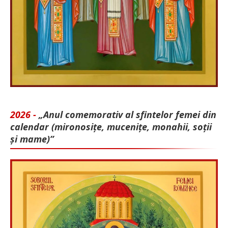
2026 -
„Anul comemorativ al sfintelor femei din
calendar (mironosițe, mu­cenițe, monahii, soții
și mame)”