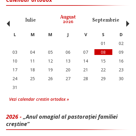
‹
›
August
Iulie
Septembrie
O
2026
L
M
M
J
V
S
D
01
02
03
04
05
06
07
08
09
10
11
12
13
14
15
16
17
18
19
20
21
22
23
24
25
26
27
28
29
30
31
Vezi calendar crestin ortodox »
2026 -
„Anul omagial al pastorației familiei
creștine”