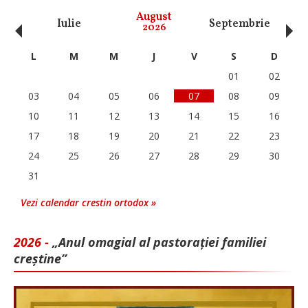
‹
›
August
Iulie
Septembrie
O
2026
L
M
M
J
V
S
D
01
02
03
04
05
06
07
08
09
10
11
12
13
14
15
16
17
18
19
20
21
22
23
24
25
26
27
28
29
30
31
Vezi calendar crestin ortodox »
2026 -
„Anul omagial al pastorației familiei
creștine”