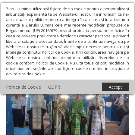
Ziarul Lumina utilizează fişiere de tip cookie pentru a personaliza și
îmbunătăți experiența ta pe Website-ul nostru. Te informăm că ne-
am actualizat politicile pentru a integra în acestea și în activitatea
curentă a Ziarului Lumina cele mai recente modificări propuse de
Regulamentul (UE) 2016/679 privind protecția persoanelor fizice în
ceea ce privește prelucrarea datelor cu caracter personal și privind
libera circulație a acestor date. Înainte de a continua navigarea pe
Website-ul nostru te rugăm să aloci timpul necesar pentru a citi și
Ziarul Lumina
›
Regionale
›
Transilvania
›
Hramul Bisericii din
înțelege conținutul Politicii de Cookie. Prin continuarea navigării pe
Clit, Parohia Hășmaș
Website-ul nostru confirmi acceptarea utilizării fişierelor de tip
cookie conform Politicii de Cookie. Nu uita totuși că poți modifica în
Hramul Bisericii din Clit, Parohia Hășmaș
orice moment setările acestor fişiere cookie urmând instrucțiunile
din Politica de Cookie.
Politica de Cookie
GDPR
Accept