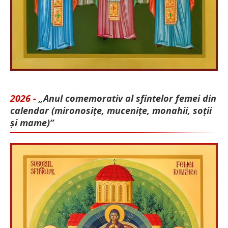
2026 -
„Anul comemorativ al sfintelor femei din
calendar (mironosițe, mu­cenițe, monahii, soții
și mame)”