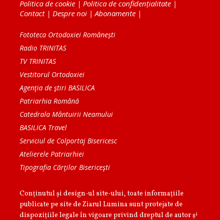
Politica de cookie
|
Politica de confidențialitate
|
Contact
|
Despre noi
|
Abonamente
|
Fototeca Ortodoxiei Românești
Radio TRINITAS
TV TRINITAS
Vestitorul Ortodoxiei
Agenţia de ştiri BASILICA
Patriarhia Română
Catedrala Mântuirii Neamului
BASILICA Travel
Serviciul de Colportaj Bisericesc
Atelierele Patriarhiei
Tipografia Cărţilor Bisericeşti
Conținutul și design-ul site-ului, toate informaţiile
publicate pe site de Ziarul Lumina sunt protejate de
dispoziţiile legale în vigoare privind dreptul de autor şi