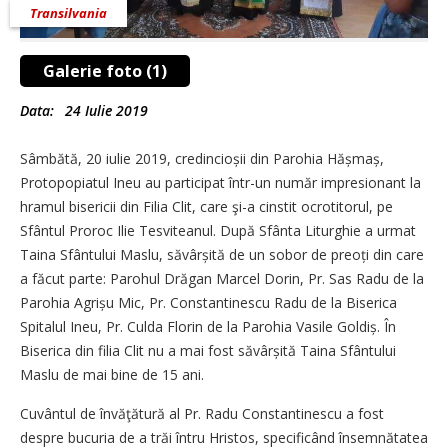
Transilvania
Galerie foto (1)
Data:
24 Iulie 2019
Sâmbătă, 20 iulie 2019, credincioșii din Parohia Hășmaș,
Protopopiatul Ineu au participat într-un număr impresionant la
hramul bisericii din Filia Clit, care şi-a cinstit ocrotitorul, pe
Sfântul Proroc Ilie Tesviteanul. După Sfânta Liturghie a urmat
Taina Sfântului Maslu, săvârșită de un sobor de preoți din care
a făcut parte: Parohul Drăgan Marcel Dorin, Pr. Sas Radu de la
Parohia Agrișu Mic, Pr. Constantinescu Radu de la Biserica
Spitalul Ineu, Pr. Culda Florin de la Parohia Vasile Goldiș. În
Biserica din filia Clit nu a mai fost săvârșită Taina Sfântului
Maslu de mai bine de 15 ani.
Cuvântul de învăţătură al Pr. Radu Constantinescu a fost
despre bucuria de a trăi întru Hristos, specificând însemnătatea