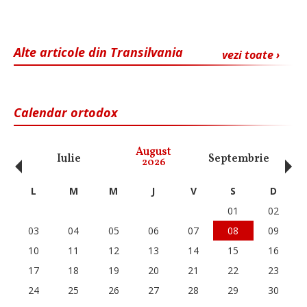
Alte articole din Transilvania
vezi toate ›
Calendar ortodox
‹
›
August
Iulie
Septembrie
O
2026
L
M
M
J
V
S
D
01
02
03
04
05
06
07
08
09
10
11
12
13
14
15
16
17
18
19
20
21
22
23
24
25
26
27
28
29
30