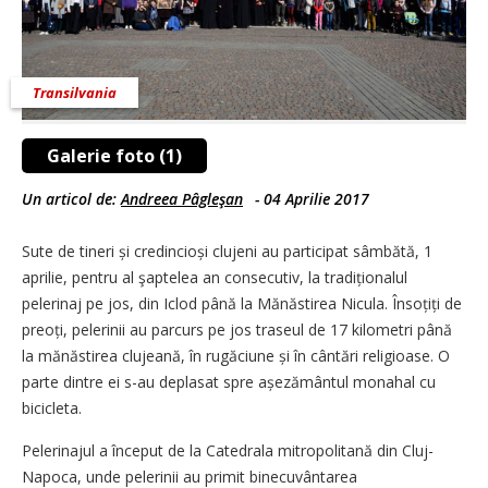
Transilvania
Galerie foto (1)
Un articol de:
Andreea Pâgleşan
-
04 Aprilie 2017
Sute de tineri și credincioși clujeni au participat sâmbătă, 1
aprilie, pentru al şaptelea an consecutiv, la tradiționalul
pelerinaj pe jos, din Iclod până la Mănăstirea Nicula. Însoțiți de
preoți, pelerinii au parcurs pe jos traseul de 17 kilometri până
la mănăstirea clujeană, în rugăciune și în cântări religioase. O
parte dintre ei s-au deplasat spre așezământul monahal cu
bicicleta.
Pelerinajul a început de la Catedrala mitropolitană din Cluj-
Napoca, unde pelerinii au primit binecuvântarea