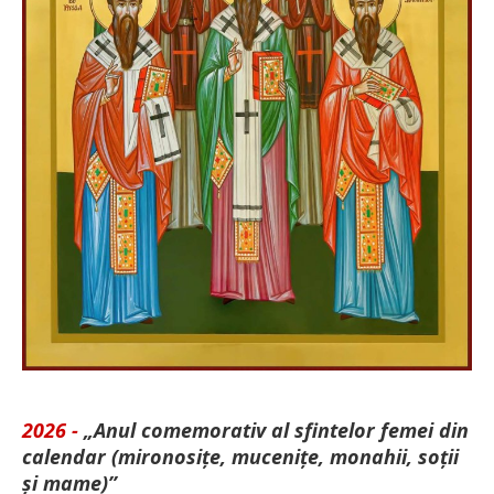
2026 -
„Anul comemorativ al sfintelor femei din
calendar (mironosițe, mu­cenițe, monahii, soții
și mame)”