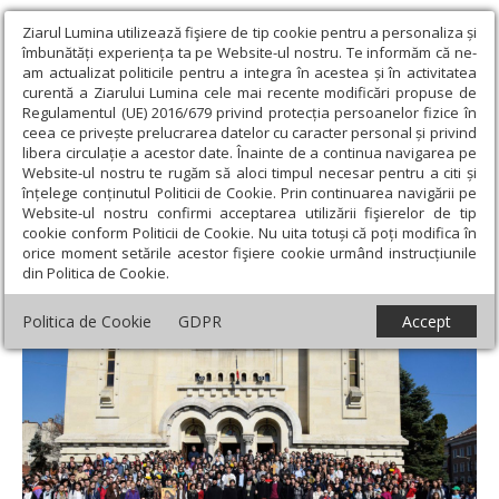
Ziarul Lumina utilizează fişiere de tip cookie pentru a personaliza și
îmbunătăți experiența ta pe Website-ul nostru. Te informăm că ne-
am actualizat politicile pentru a integra în acestea și în activitatea
curentă a Ziarului Lumina cele mai recente modificări propuse de
Regulamentul (UE) 2016/679 privind protecția persoanelor fizice în
ceea ce privește prelucrarea datelor cu caracter personal și privind
libera circulație a acestor date. Înainte de a continua navigarea pe
Website-ul nostru te rugăm să aloci timpul necesar pentru a citi și
Ziarul Lumina
›
Regionale
›
Transilvania
›
Pelerinajul tinerilor
înțelege conținutul Politicii de Cookie. Prin continuarea navigării pe
pe jos şi cu bicicleta, de la Iclod până la Mănăstirea Nicula
Website-ul nostru confirmi acceptarea utilizării fişierelor de tip
cookie conform Politicii de Cookie. Nu uita totuși că poți modifica în
Pelerinajul tinerilor pe jos şi cu bicicleta, de
orice moment setările acestor fişiere cookie urmând instrucțiunile
din Politica de Cookie.
la Iclod până la Mănăstirea Nicula
Politica de Cookie
GDPR
Accept