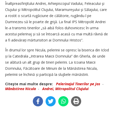
Înaltpreasfinţitului Andrei, Arhiepiscopul Vadului, Feleacului şi
Clujului şi Mitropolitul Clujului, Maramureşului şi Sălajului, care
a rostit o scurtă rugăciune de călătorie, rugându-l pe
Dumnezeu să le poarte de grijă. La final IPS Mitropolit Andrei
le-a transmis tinerilor „să aibă folos duhovnicesc în urma
acestui pelerinaj și să se întoarcă acasă cu mai multă râvnă de
a fi adevărați mărturisitori ai Domnului Hristos”.
În drumul lor spre Nicula, pelerinii se opresc la biserica din Iclod
și la Catedrala „Intrarea Maicii Domnului” din Gherla, de unde
se alătură un alt grup de tineri pelerini. La Icoana Maicii
Domnului, Făcătoare de Minuni de la Mănăstirea Nicula,
pelerinii se închină și participă la slujbele mănăstirii.
Citeşte mai multe despre:
Pelerinajul Tinerilor pe Jos
-
Mănăstirea Nicula
-
Andrei, Mitropolitul Clujului