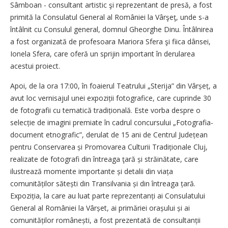
Sâmboan - consultant artistic şi reprezentant de presă, a fost
primită la Consulatul General al României la Vârşeţ, unde s-a
întâlnit cu Consulul general, domnul Gheorghe Dinu. Întâlnirea
a fost organizată de profesoara Mariora Sfera şi fiica dânsei,
Ionela Sfera, care oferă un sprijin important în derularea
acestui proiect.
Apoi, de la ora 17:00, în foaierul Teatrului „Sterija” din Vârșeț, a
avut loc vernisajul unei expoziții fotografice, care cuprinde 30
de fotografii cu tematică tradițională. Este vorba despre o
selecție de imagini premiate în cadrul concursului „Fotografia-
document etnografic”, derulat de 15 ani de Centrul Județean
pentru Conservarea și Promovarea Culturii Tra­diționale Cluj,
realizate de fotografi din întreaga ţară și străinătate, care
ilustrează momente importante și detalii din viața
comunităților sătești din Transilvania și din întreaga țară.
Expoziția, la care au luat parte reprezentanți ai Consulatului
General al României la Vârșet, ai primăriei orașului și ai
comunităților românești, a fost prezentată de consultanții