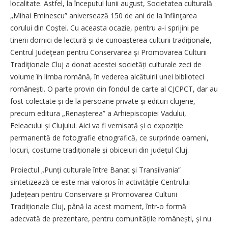
localitate. Astfel, la începutul lunii august, Societatea culturală
„Mihai Eminescu” aniversează 150 de ani de la înfiinţarea
corului din Coștei. Cu aceasta ocazie, pentru a-i sprijini pe
tinerii dornici de lectură și de cu­noașterea culturii tradiționale,
Centrul Judeţean pentru Conservarea şi Promovarea Culturii
Tradiţionale Cluj a donat acestei so­cietăți culturale zeci de
volume în limba română, în vederea alcătuirii unei biblioteci
româ­nești. O parte provin din fondul de carte al CJCPCT, dar au
fost colectate și de la persoane private și edituri clujene,
precum editura „Renaș­terea” a Arhiepiscopiei Vadului,
Feleacului și Clujului. Aici va fi vernisată și o expoziție
permanentă de fotografie etnografică, ce surprinde oameni,
locuri, costume tradiționale și obiceiuri din județul Cluj.
Proiectul „Punți culturale între Banat și Transilvania”
sintetizează ce este mai valoros în activitățile Centrului
Județean pentru Conservare și Promovarea Culturii
Tradiționale Cluj, până la acest moment, într-o formă
adecvată de prezentare, pentru comunitățile românești, și nu