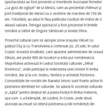
spectacolului au fost prezente și membrele Asocia­ției femeilor
„La gură de ogăşel” de la Mesici, care au prezentat chilimuri şi
port tra­dițional din Mesici cu o vechime de mai bine de 150 de
ani. Totodată, au adus în fața publicului cusături de mână de o
aleasă valoare. Întregul spectacol a fost prezentat în limbile
română și sârbă de Grigore Sâmboan și Ionela Sfera.
Proiectul cultural care să apropie zona orașului Vârșet cu
județul Cluj și cu Transilvania a continuat joi, 25 iulie, în satul
Coştei. Această localitate, care aparține administrativ de orașul
Vârșeț, are peste 800 de locuitori și este pur românească.
Majoritatea activează în cadrul Societății culturale „Mihai
Eminescu”, unde participă la redactarea unei reviste în limba
română, dar și la cor, teatru, fanfară și activități folclorice.
Comunitățile de români din Banatul Istoric sunt foarte active în
păstrarea identității lor culturale. Se adună în societăți culturale
și „luptă” pentru dreptul de a putea învăța în limba maternă,
așa cum s-a întâmplat, de curând, în Coștei, unde două
asociații au reușit să obțină păstrarea școlii ro­mânești din