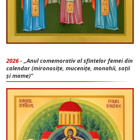
2026 -
„Anul comemorativ al sfintelor femei din
calendar (mironosițe, mu­cenițe, monahii, soții
și mame)”