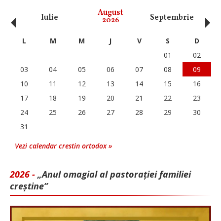
‹
›
August
Iulie
Septembrie
O
2026
L
M
M
J
V
S
D
01
02
03
04
05
06
07
08
09
10
11
12
13
14
15
16
17
18
19
20
21
22
23
24
25
26
27
28
29
30
31
Vezi calendar crestin ortodox »
2026 -
„Anul omagial al pastorației familiei
creștine”