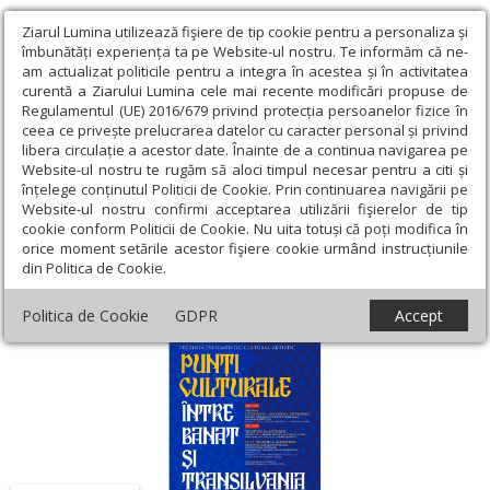
Ziarul Lumina utilizează fişiere de tip cookie pentru a personaliza și
îmbunătăți experiența ta pe Website-ul nostru. Te informăm că ne-
am actualizat politicile pentru a integra în acestea și în activitatea
curentă a Ziarului Lumina cele mai recente modificări propuse de
Regulamentul (UE) 2016/679 privind protecția persoanelor fizice în
ceea ce privește prelucrarea datelor cu caracter personal și privind
libera circulație a acestor date. Înainte de a continua navigarea pe
Website-ul nostru te rugăm să aloci timpul necesar pentru a citi și
Ziarul Lumina
›
Regionale
›
Transilvania
›
Proiectul „Punți
înțelege conținutul Politicii de Cookie. Prin continuarea navigării pe
culturale între Banat și Transilvania”
Website-ul nostru confirmi acceptarea utilizării fişierelor de tip
cookie conform Politicii de Cookie. Nu uita totuși că poți modifica în
Proiectul „Punți culturale între Banat și
orice moment setările acestor fişiere cookie urmând instrucțiunile
din Politica de Cookie.
Transilvania”
Politica de Cookie
GDPR
Accept