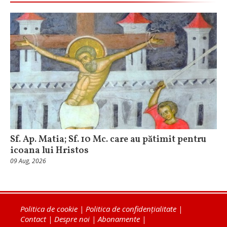
Sf. Ap. Matia; Sf. 10 Mc. care au pătimit pentru
icoana lui Hristos
09 Aug, 2026
Politica de cookie
|
Politica de confidențialitate
|
Contact
|
Despre noi
|
Abonamente
|