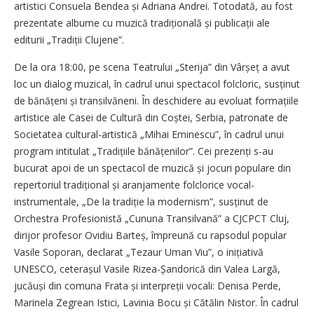
artistici Consuela Bendea și Adriana Andrei. Totodată, au fost
prezentate albume cu muzică tradițională și publicații ale
editurii „Tradiții Clujene”.
De la ora 18:00, pe scena Teatrului „Sterija” din Vârșeț a avut
loc un dialog muzical, în cadrul unui spectacol folcloric, susținut
de bănățeni și transilvăneni. În deschidere au evoluat formațiile
artistice ale Casei de Cultură din Coștei, Serbia, patronate de
Societatea cultural-artistică „Mihai Eminescu”, în cadrul unui
program intitulat „Tra­dițiile bănă­țenilor”. Cei prezenți s-au
bucurat apoi de un spectacol de muzică și jocuri populare din
repertoriul tra­dițional și aranjamente folclorice vocal-
instrumentale, „De la tradiție la modernism”, susținut de
Orchestra Profesionistă „Cununa Transilvană” a CJCPCT Cluj,
dirijor profesor Ovidiu Barteș, împreună cu rapsodul popular
Vasile Soporan, declarat „Tezaur Uman Viu”, o inițiativă
UNESCO, ceterașul Vasile Rizea-Șandorică din Valea Largă,
jucăuși din comuna Frata și interpreții vocali: Denisa Perde,
Marinela Zegrean Istici, Lavinia Bocu și Cătălin Nistor. În cadrul