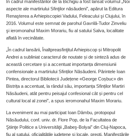
În cadrul manifestărilor de la Bichigiu a fost lansat volumul „Noi
aspecte ale martiriului Sfinţilor năsăudeni”, apărut la Editura
Renaşterea a Arhiepiscopiei Vadului, Feleacului şi Clujului, în
2016. Volumul este semnat de parohul Gavrilă-Tudor Zinveliu
şi ieromonahul Maxim Morariu, fiu al satului Salva, localitate
aflată în vecinătate.
„În cadrul lansării, Înaltpreasfinţitul Arhiepiscop și Mitropolit
Andrei a subliniat caracterul de noutate și de sinteză adus de
această cercetare și a accentuat importanța dimensiunii
confensionale a martiriului Sfinților Năsăudeni. Părintele Ioan
Pintea, directorul Bibliotecii Județene «George Coșbuc» din
Bistrița a accentuat, la rândul său, importanța Sfinților Martiri
Năsăudeni, atât pentru peisajul confesional cât și pentru cel
cultural local al zonei”, a spus ieromonahul Maxim Morariu.
La eveniment au mai participat Ioan Dâmbu, protopopul
Năsăudului, conf. univ. dr. Flore Pop, de la Facultatea de
Ştiinţe Politice a Universităţii „Babeş-Bolyai” din Cluj-Napoca,
fiu al satului, oficialitățile județene și locale, preoţi. Manifestările