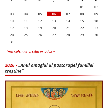
01
02
03
04
05
06
07
08
09
10
11
12
13
14
15
16
17
18
19
20
21
22
23
24
25
26
27
28
29
30
31
Vezi calendar crestin ortodox »
2026 -
„Anul omagial al pastorației familiei
creștine”