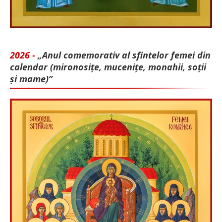
2026 -
„Anul comemorativ al sfintelor femei din
calendar (mironosițe, mu­cenițe, monahii, soții
și mame)”