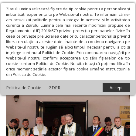
Ziarul Lumina utilizează fişiere de tip cookie pentru a personaliza și
îmbunătăți experiența ta pe Website-ul nostru. Te informăm că ne-
am actualizat politicile pentru a integra în acestea și în activitatea
curentă a Ziarului Lumina cele mai recente modificări propuse de
Regulamentul (UE) 2016/679 privind protecția persoanelor fizice în
ceea ce privește prelucrarea datelor cu caracter personal și privind
libera circulație a acestor date. Înainte de a continua navigarea pe
Website-ul nostru te rugăm să aloci timpul necesar pentru a citi și
Ziarul Lumina
›
Regionale
›
Transilvania
›
Sărbătoare culturală
înțelege conținutul Politicii de Cookie. Prin continuarea navigării pe
la Bichigiu, Năsăud
Website-ul nostru confirmi acceptarea utilizării fişierelor de tip
cookie conform Politicii de Cookie. Nu uita totuși că poți modifica în
Sărbătoare culturală la Bichigiu, Năsăud
orice moment setările acestor fişiere cookie urmând instrucțiunile
din Politica de Cookie.
Politica de Cookie
GDPR
Accept