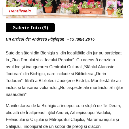
Transilvania
Galerie foto (3)
Un articol de:
Andreea Pâgleşan
-
15 Iunie 2016
Sute de săteni din Bichigiu și din localitățile din jur au participat
la „Ziua Portului și a Jocului Popular”. Cu această ocazie a
avut loc şi inaugurarea Centrului Cultural „Sfântul Atanasie
Todoran” din Bichigiu, care include și Biblioteca „Dorin
Tudoran”, filială a Bibliotecii Județene Bistrița. Manifestările au
inclus şi lansarea volumului „Noi aspecte ale martiriului Sfinţilor
năsăudeni”.
Manifestarea de la Bichigiu a început cu o slujbă de Te-Deum,
oficiată de Înaltpreasfinţitul Andrei, Arhiepiscopul Vadului,
Feleacului şi Clujului şi Mitropolitul Clujului, Maramureşului şi
Sălajului, înconjurat de un sobor de preoţi şi diaconi.