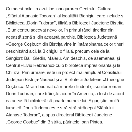
Cu acest prilej, a avut loc inaugurarea Centrului Cultural
„Sfântul Atanasie Todoran” al localității Bichigiu, care include și
Biblioteca „Dorin Tudoran”, filială a Bibliotecii Județene Bistrița.
„E un centru adecvat nevoilor, în primul rând, tinerilor din
această zonă și din această parohie. Biblioteca Județeană
«George Coșbuc» din Bistrița vine în întâmpinarea celor tineri,
deschizând aici, la Bichigiu, o filială, precum cele de la
Sângiorz Băi, Gledin, Maieru. Am deschis, de asemenea, și
Centrul «Liviu Rebreanu» cu o bibliotecă impresionantă și la
Chiuza. Prin urmare, este un proiect mai amplu al Consiliului
Județean Bistrița-Năsăud și al Bibliotecii Județene «Gheorghe
Coșbuc». M-am bucurat că marele dizident și scriitor român
Dorin Tudoran, care trăiește acum în America, a fost de acord
ca această bibliotecă să poarte numele lui. Sigur, știe multă
lume că Dorin Tudoran este stră-stră-strănepot Sfântului
Atanase Todoran”, a spus directorul Bibliotecii Județene
„George Coșbuc” din Bistrița, părintele Ioan Pintea.