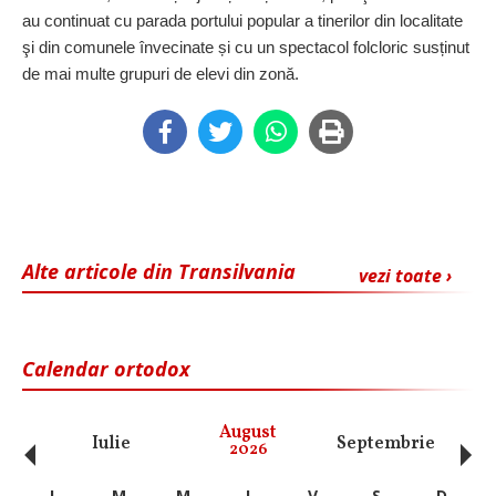
au continuat cu parada portului popular a tinerilor din localitate
şi din comunele învecinate și cu un spectacol folcloric susținut
de mai multe grupuri de elevi din zonă.
Alte articole din Transilvania
vezi toate ›
Calendar ortodox
‹
›
August
Iulie
Septembrie
O
2026
L
M
M
J
V
S
D