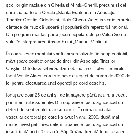
școlilor gimnaziale din Gherla și Mintiu-Gherlii, precum și cei
care fac parte din Corala „Sfânta Ecaterina” a Asociației
Tinerilor Creștini Ortodocși, filiala Gherla. Aceș­tia vor interpreta
cântece de muzică ușoară și populară din repertoriul național.
Din program mai fac parte jocuri populare de pe Valea Some­
șului în interpretarea Ansamblului „Mugurii Mintiului”.
În cadrul evenimentului vor fi comercializate, în scop caritabil,
mărțișoare confecționate de tineri din Asociația Tinerilor
Creștini Ortodocși Gherla. Banii obținuți vor fi oferiți tânărului
Ionuț Vasile Aldea, care are nevoie urgent de suma de 8000 de
lei pentru efectuarea unei operații pe cord deschis.
Ionuț are doar 25 de ani și, de la naștere până acum, a trecut
prin mai multe suferinţe. Din copilărie a fost diagnosticat cu
defect de sept ventricular subaortic. În urma unui atac
vascular cerebral pe care l-a avut în anul 2009, după mai
multe inves­tigații medicale în Spania, a fost diagnosticat cu
insuficiență aortică severă. Săptămâna trecută Ionuț a suferit