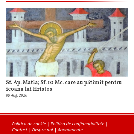
Sf. Ap. Matia; Sf. 10 Mc. care au pătimit pentru
icoana lui Hristos
09 Aug, 2026
Politica de cookie
|
Politica de confidențialitate
|
Contact
|
Despre noi
|
Abonamente
|