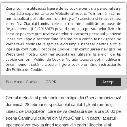
Ziarul Lumina utilizează fişiere de tip cookie pentru a personaliza și
îmbunătăți experiența ta pe Website-ul nostru. Te informăm că ne-
am actualizat politicile pentru a integra în acestea și în activitatea
curentă a Ziarului Lumina cele mai recente modificări propuse de
Regulamentul (UE) 2016/679 privind protecția persoanelor fizice în
ceea ce privește prelucrarea datelor cu caracter personal și privind
libera circulație a acestor date. Înainte de a continua navigarea pe
Website-ul nostru te rugăm să aloci timpul necesar pentru a citi și
Ziarul Lumina
›
Regionale
›
Transilvania
›
Spectacolul
înțelege conținutul Politicii de Cookie. Prin continuarea navigării pe
filantropic „Sunt român și iubesc de Dragobete”, la Gherla
Website-ul nostru confirmi acceptarea utilizării fişierelor de tip
cookie conform Politicii de Cookie. Nu uita totuși că poți modifica în
Spectacolul filantropic „Sunt român și
orice moment setările acestor fişiere cookie urmând instrucțiunile
din Politica de Cookie.
iubesc de Dragobete”, la Gherla
Politica de Cookie
GDPR
Accept
Un articol de:
Andreea Pâgleşan
-
24 Feb 2016
Cercul metodic al profesorilor de religie din Gherla organizează
duminică, 28 februarie, spectacolul caritabil „Sunt român și
iubesc de Dragobete”, care se va desfăşura de la ora 16:00 pe
scena Căminului cultural din Mintiu-Gherlii. În cadrul acestui
spectacol vor evolua tineri talentați din cadrul liceelor și ai