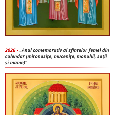
2026 -
„Anul comemorativ al sfintelor femei din
calendar (mironosițe, mu­cenițe, monahii, soții
și mame)”