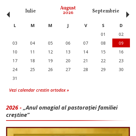
‹
›
August
Iulie
Septembrie
O
2026
L
M
M
J
V
S
D
01
02
03
04
05
06
07
08
09
10
11
12
13
14
15
16
17
18
19
20
21
22
23
24
25
26
27
28
29
30
31
Vezi calendar crestin ortodox »
2026 -
„Anul omagial al pastorației familiei
creștine”