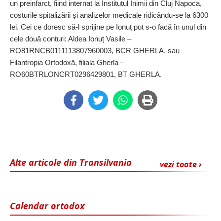
un preinfarct, fiind internat la Institutul Inimii din Cluj Napoca,
costurile spitalizării și analizelor medicale ridicându-se la 6300
lei. Cei ce doresc să-l sprijine pe Ionuț pot s-o facă în unul din
cele două conturi: Aldea Ionuț Vasile –
RO81RNCB0111113807960003, BCR GHERLA, sau
Filantropia Ortodoxă, filiala Gherla –
RO60BTRLONCRT0296429801, BT GHERLA.
Alte articole din Transilvania
vezi toate ›
Calendar ortodox