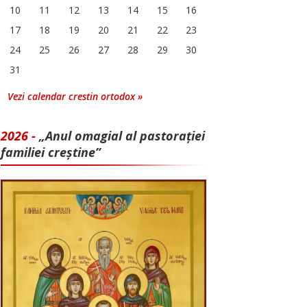
10
11
12
13
14
15
16
17
18
19
20
21
22
23
24
25
26
27
28
29
30
31
Vezi calendar crestin ortodox »
2026 -
„Anul omagial al pastorației
familiei creștine”