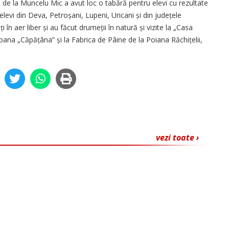
l de la Muncelu Mic a avut loc o tabără pentru elevi cu rezultate
elevi din Deva, Petroșani, Lupeni, Uricani și din județele
ți în aer liber și au făcut drumeții în natură și vizite la „Casa
abana „Căpățâna” și la Fabrica de Pâine de la Poiana Răchițelii,
vezi toate ›