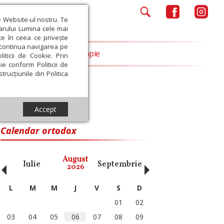
e Website-ul nostru. Te
iarului Lumina cele mai
ce în ceea ce privește
a continua navigarea pe
Opinii
Filantropie
iticii de Cookie. Prin
ie conform Politicii de
trucțiunile din Politica
Accept
Calendar ortodox
‹
›
August
Iulie
Septembrie
Octombrie
Noiembri
2026
L
M
M
J
V
S
D
01
02
03
04
05
06
07
08
09