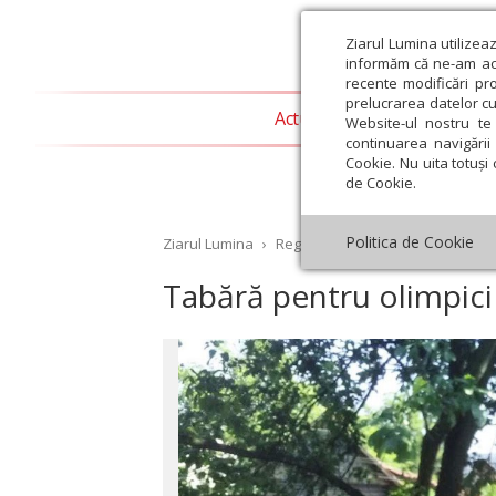
Ziarul Lumina utilizea
informăm că ne-am actu
recente modificări pr
prelucrarea datelor cu
Actualitate religioasă
T
Website-ul nostru te 
continuarea navigării 
Cookie. Nu uita totuși 
de Cookie.
Politica de Cookie
Ziarul Lumina
›
Regionale
›
Transilvania
›
Tabă
Tabără pentru olimpic
st
Septembrie
Octombrie
Noiembrie
Decembrie
Ianuar