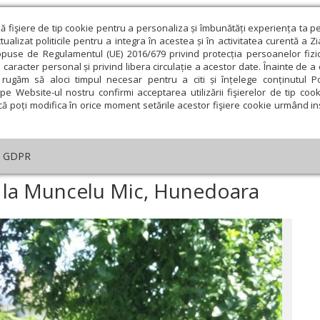
ză fişiere de tip cookie pentru a personaliza și îmbunătăți experiența ta p
alizat politicile pentru a integra în acestea și în activitatea curentă a Z
opuse de Regulamentul (UE) 2016/679 privind protecția persoanelor fizi
 caracter personal și privind libera circulație a acestor date. Înainte de 
eologie și spiritualitate
Educaţie și Cultură
Societate
rugăm să aloci timpul necesar pentru a citi și înțelege conținutul Pol
pe Website-ul nostru confirmi acceptarea utilizării fişierelor de tip cook
că poți modifica în orice moment setările acestor fişiere cookie urmând ins
GDPR
ră pentru olimpici la Muncelu Mic, Hunedoara
i la Muncelu Mic, Hunedoara
ie
Februarie
Martie
Aprilie
Mai
Iunie