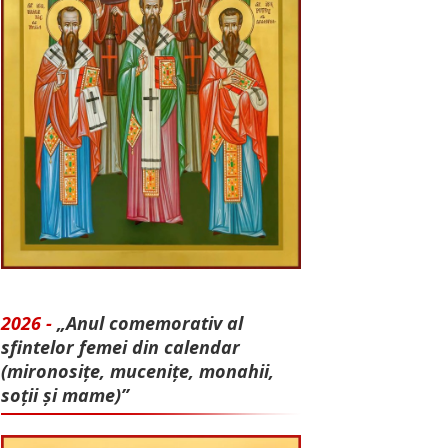
2026 -
„Anul comemorativ al
sfintelor femei din calendar
(mironosițe, mu­cenițe, monahii,
soții și mame)”