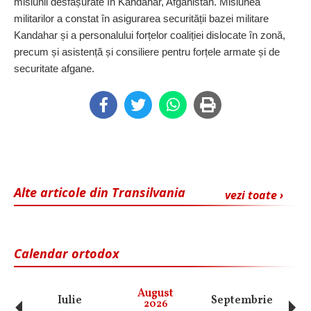
misiunii desfășurate în Kandahar, Afganistan. Misiunea
militarilor a constat în asigurarea securității bazei militare
Kandahar și a personalului forțelor coaliției dislocate în zonă,
precum și asistență și consiliere pentru forțele armate și de
securitate afgane.
Alte articole din Transilvania
vezi toate ›
Calendar ortodox
‹
›
August
Iulie
Septembrie
O
2026