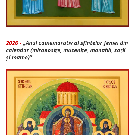
2026 -
„Anul comemorativ al sfintelor femei din
calendar (mironosițe, mu­cenițe, monahii, soții
și mame)”