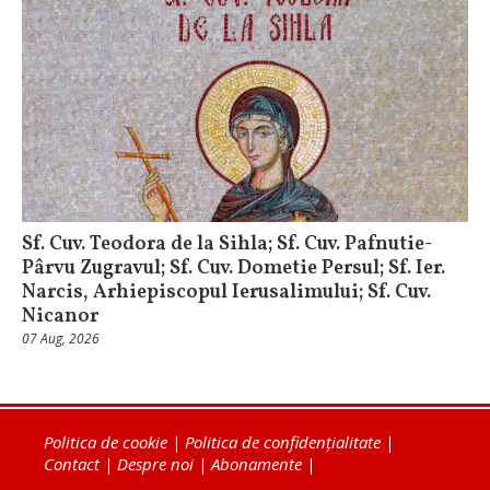
Sf. Cuv. Teodora de la Sihla; Sf. Cuv. Pafnutie-
Pârvu Zugravul; Sf. Cuv. Dometie Persul; Sf. Ier.
Narcis, Arhiepiscopul Ierusalimului; Sf. Cuv.
Nicanor
07 Aug, 2026
Politica de cookie
|
Politica de confidențialitate
|
Contact
|
Despre noi
|
Abonamente
|