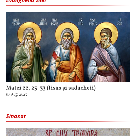
Evanghelia zilei
Matei 22, 23–33 (Iisus și saducheii)
07 Aug, 2026
Sinaxar