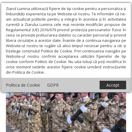
Ziarul Lumina utilizează fişiere de tip cookie pentru a personaliza și
îmbunătăți experiența ta pe Website-ul nostru. Te informăm că ne-
am actualizat politicile pentru a integra în acestea și în activitatea
curentă a Ziarului Lumina cele mai recente modificări propuse de
Regulamentul (UE) 2016/679 privind protecția persoanelor fizice în
ceea ce privește prelucrarea datelor cu caracter personal și privind
libera circulație a acestor date. Înainte de a continua navigarea pe
Website-ul nostru te rugăm să aloci timpul necesar pentru a citi și
Ziarul Lumina
›
Regionale
›
Transilvania
›
Te Deum pentru
înțelege conținutul Politicii de Cookie. Prin continuarea navigării pe
militarii din Dej
Website-ul nostru confirmi acceptarea utilizării fişierelor de tip
cookie conform Politicii de Cookie. Nu uita totuși că poți modifica în
Te Deum pentru militarii din Dej
orice moment setările acestor fişiere cookie urmând instrucțiunile
din Politica de Cookie.
Politica de Cookie
GDPR
Accept