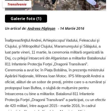
Transilvania
Galerie foto (1)
Un articol de:
Andreea Pâgleşan
-
14 Martie 2016
Înaltpreasfinţitul Andrei, Arhiepiscopul Vadului, Feleacului şi
Clujului, şi Mitropolitul Clujului, Maramureşului şi Sălajului, a
luat parte vineri, 11 martie, la ceremonia militară organizată la
Dej, cu prilejul întoarcerii din Afganistan a militarilor Batalionului
811 Infanterie Protecţia Forţei „Dragonii Transilvani”.
Ceremonia a avut loc în Piața Bobâlna, în prezenţa ministrului
Apărării Naționale, Mihnea Ioan Motoc. IPS Mitropolit Andrei a
oficiat, alături de un sobor de preoți, printre care s-a numărat și
protopopul Ioan Buftea, o slujbă de mulțumire pentru
întoarcerea cu bine a militarilor. Batalionul 811 Infanterie
Protecţia Forţei „Dragonii Transilvani” a participat, cu un efectiv
de 420 militari, între august 2015 - martie 2016, în cadrul