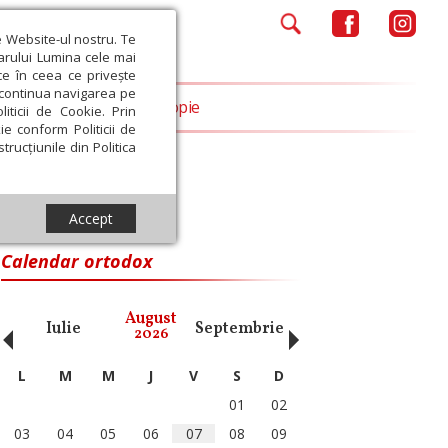
e Website-ul nostru. Te
iarului Lumina cele mai
ce în ceea ce privește
a continua navigarea pe
Opinii
Filantropie
iticii de Cookie. Prin
ie conform Politicii de
trucțiunile din Politica
Accept
Calendar ortodox
‹
›
August
Iulie
Septembrie
Octombrie
Noiembri
2026
L
M
M
J
V
S
D
01
02
03
04
05
06
07
08
09