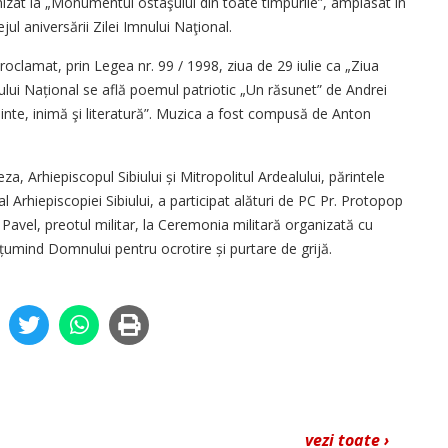
anizat la „Monumentul ostaşului din toate timpurile”, amplasat în
jul aniversării Zilei Imnului Naţional.
clamat, prin Legea nr. 99 / 1998, ziua de 29 iulie ca „Ziua
ului Național se află poemul patriotic „Un răsunet” de Andrei
inte, inimă şi literatură”. Muzica a fost compusă de Anton
a, Arhiepiscopul Sibiului și Mitropolitul Ardealului, părintele
 Arhiepiscopiei Sibiului, a participat alături de PC Pr. Protopop
 Pavel, preotul militar, la Ceremonia militară organizată cu
țumind Domnului pentru ocrotire și purtare de grijă.
vezi toate ›