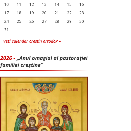
10
11
12
13
14
15
16
17
18
19
20
21
22
23
24
25
26
27
28
29
30
31
Vezi calendar crestin ortodox »
2026 -
„Anul omagial al pastorației
familiei creștine”