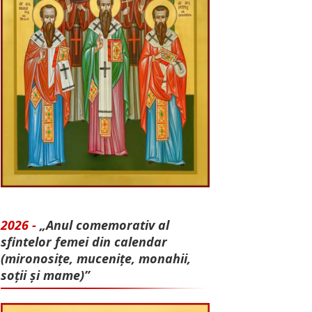
2026 -
„Anul comemorativ al
sfintelor femei din calendar
(mironosițe, mu­cenițe, monahii,
soții și mame)”