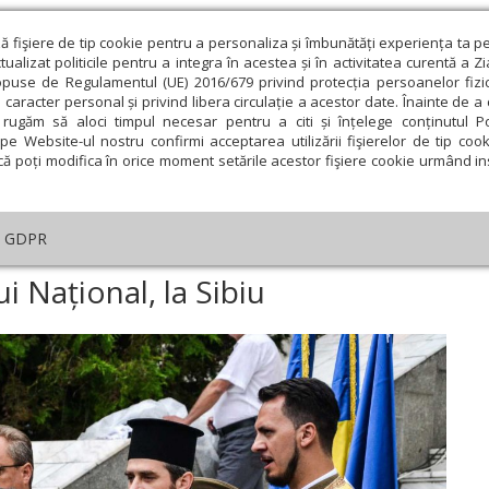
ză fişiere de tip cookie pentru a personaliza și îmbunătăți experiența ta p
alizat politicile pentru a integra în acestea și în activitatea curentă a Z
opuse de Regulamentul (UE) 2016/679 privind protecția persoanelor fizi
 caracter personal și privind libera circulație a acestor date. Înainte de 
eologie și spiritualitate
Educaţie și Cultură
Societate
rugăm să aloci timpul necesar pentru a citi și înțelege conținutul Pol
pe Website-ul nostru confirmi acceptarea utilizării fişierelor de tip cook
că poți modifica în orice moment setările acestor fişiere cookie urmând ins
GDPR
um de Ziua Imnului Național, la Sibiu
 Național, la Sibiu
ie
Februarie
Martie
Aprilie
Mai
Iunie