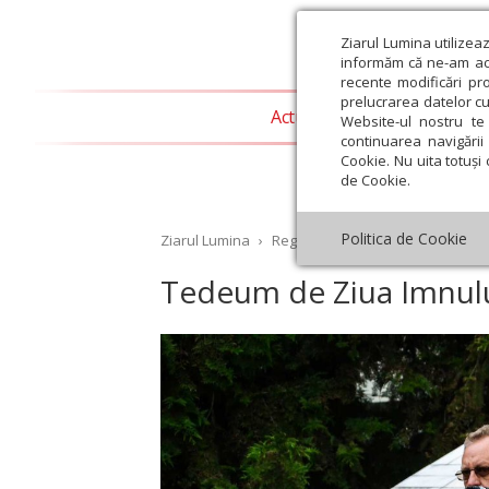
Ziarul Lumina utilizea
informăm că ne-am actu
recente modificări pr
prelucrarea datelor cu
Actualitate religioasă
T
Website-ul nostru te 
continuarea navigării 
Cookie. Nu uita totuși 
de Cookie.
Politica de Cookie
Ziarul Lumina
›
Regionale
›
Transilvania
›
Tede
Tedeum de Ziua Imnului
st
Septembrie
Octombrie
Noiembrie
Decembrie
Ianuar