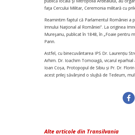
publică locală şi Mitropolia Ardealului, au org
faţa Cercului Militar, Ceremonia militară cu prile
Reamintim faptul că Parlamentul României a pro
Imnului Naţional al României”. La originea Imn
Mureşanu, publicat în 1848, în „Foaie pentru m
Pann.
Astfel, cu binecuvântarea IPS Dr. Laurențiu Strez
Arhim. Dr. Ioachim Tomoiagă, vicarul eparhial al
Ioan Coșa, Protopopul de Sibiu și Pr. Dr. Florin
acest prilej săvârșind o slujbă de Tedeum, mul
Alte articole din Transilvania