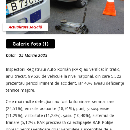
Actualitate socială
Galerie foto (1)
Data:
25 Martie 2025
Inspectorii Registrului Auto Român (RAR) au verificat în trafic,
anul trecut, 89.520 de vehicule la nivel național, din care 5.522
prezentau pericol iminent de accident, iar 40% aveau deficienţe
tehnice majore.
Cele mai multe defecțiuni au fost la iluminare-semnalizare
(24,51%), emisiile poluante (18,91%), punţi şi suspensie
(11,29%), vizibilitate (11,23%), şasiu (10,40%), sistemul de
frânare (5,12%). RAR precizează că echipajele RAR-Poliţie
opresc pentru verificare doar vehiculele susceptibile de a