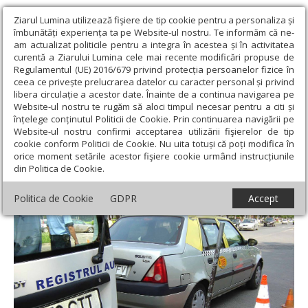
Ziarul Lumina utilizează fişiere de tip cookie pentru a personaliza și
îmbunătăți experiența ta pe Website-ul nostru. Te informăm că ne-
am actualizat politicile pentru a integra în acestea și în activitatea
curentă a Ziarului Lumina cele mai recente modificări propuse de
Regulamentul (UE) 2016/679 privind protecția persoanelor fizice în
ceea ce privește prelucrarea datelor cu caracter personal și privind
libera circulație a acestor date. Înainte de a continua navigarea pe
Website-ul nostru te rugăm să aloci timpul necesar pentru a citi și
Ziarul Lumina
›
Societate
›
Actualitate socială
›
Defecțiuni
înțelege conținutul Politicii de Cookie. Prin continuarea navigării pe
frecvente la mașinile din trafic
Website-ul nostru confirmi acceptarea utilizării fişierelor de tip
cookie conform Politicii de Cookie. Nu uita totuși că poți modifica în
Defecțiuni frecvente la mașinile din trafic
orice moment setările acestor fişiere cookie urmând instrucțiunile
din Politica de Cookie.
Politica de Cookie
GDPR
Accept