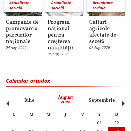
Actualitate
Actualitate
Actualitate
socială
socială
socială
Campanie de
Program
Culturi
promovare a
naţional
agricole
parcurilor
pentru
afectate de
naţionale
creşterea
secetă
natalităţii
04 Aug, 2026
07 Aug, 2026
06 Aug, 2026
Calendar ortodox
‹
›
August
Iulie
Septembrie
O
2026
L
M
M
J
V
S
D
01
02