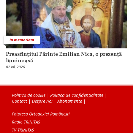
In memoriam
Preasfințitul Părinte Emilian Nica, o prezență
luminoasă
02 Iul, 2026
Politica de cookie
|
Politica de confidențialitate
|
Contact
|
Despre noi
|
Abonamente
|
Fototeca Ortodoxiei Românești
Radio TRINITAS
TV TRINITAS