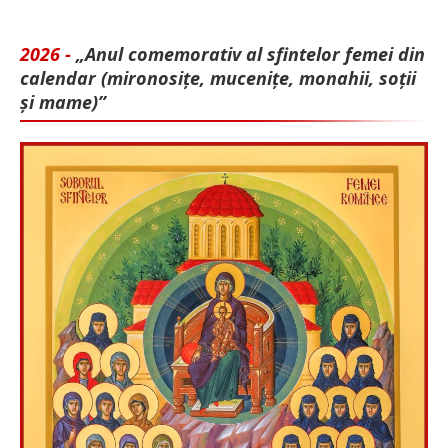
2026 -
„Anul comemorativ al sfintelor femei din
calendar (mironosițe, mu­cenițe, monahii, soții
și mame)”