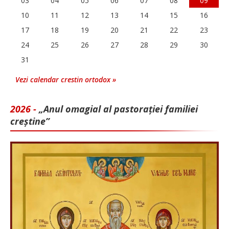
03
04
05
06
07
08
09
10
11
12
13
14
15
16
17
18
19
20
21
22
23
24
25
26
27
28
29
30
31
Vezi calendar crestin ortodox »
2026 -
„Anul omagial al pastorației familiei
creștine”