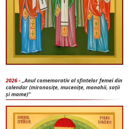
2026 -
„Anul comemorativ al sfintelor femei din
calendar (mironosițe, mu­cenițe, monahii, soții
și mame)”