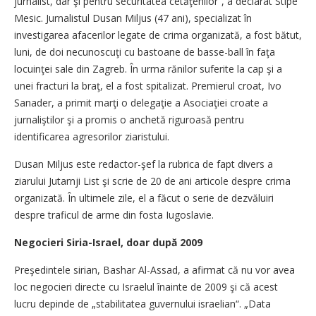
jurnalist, dar şi pentru securitatea cetăţenilor“, a declarat Stipe
Mesic. Jurnalistul Dusan Miljus (47 ani), specializat în
investigarea afacerilor legate de crima organizată, a fost bătut,
luni, de doi necunoscuţi cu bastoane de basse-ball în faţa
locuinţei sale din Zagreb. În urma rănilor suferite la cap şi a
unei fracturi la braţ, el a fost spitalizat. Premierul croat, Ivo
Sanader, a primit marţi o delegaţie a Asociaţiei croate a
jurnaliştilor şi a promis o anchetă riguroasă pentru
identificarea agresorilor ziaristului.
Dusan Miljus este redactor-şef la rubrica de fapt divers a
ziarului Jutarnji List şi scrie de 20 de ani articole despre crima
organizată. În ultimele zile, el a făcut o serie de dezvăluiri
despre traficul de arme din fosta Iugoslavie.
Negocieri Siria-Israel, doar după 2009
Preşedintele sirian, Bashar Al-Assad, a afirmat că nu vor avea
loc negocieri directe cu Israelul înainte de 2009 şi că acest
lucru depinde de „stabilitatea guvernului israelian“. „Data