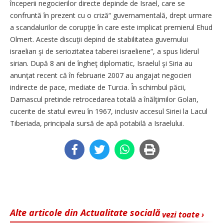
începerii negocierilor directe depinde de Israel, care se
confruntă în prezent cu o criză“ guvernamentală, drept urmare
a scandalurilor de corupţie în care este implicat premierul Ehud
Olmert. Aceste discuţii depind de stabilitatea guvernului
israelian şi de seriozitatea taberei israeliene“, a spus liderul
sirian. După 8 ani de îngheţ diplomatic, Israelul şi Siria au
anunţat recent că în februarie 2007 au angajat negocieri
indirecte de pace, mediate de Turcia. În schimbul păcii,
Damascul pretinde retrocedarea totală a înălţimilor Golan,
cucerite de statul evreu în 1967, inclusiv accesul Siriei la Lacul
Tiberiada, principala sursă de apă potabilă a Israelului.
Alte articole din Actualitate socială
vezi toate ›