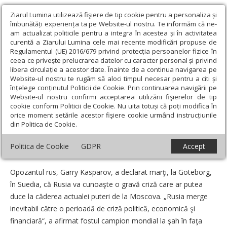
Ziarul Lumina utilizează fişiere de tip cookie pentru a personaliza și
îmbunătăți experiența ta pe Website-ul nostru. Te informăm că ne-
am actualizat politicile pentru a integra în acestea și în activitatea
curentă a Ziarului Lumina cele mai recente modificări propuse de
Regulamentul (UE) 2016/679 privind protecția persoanelor fizice în
ceea ce privește prelucrarea datelor cu caracter personal și privind
libera circulație a acestor date. Înainte de a continua navigarea pe
Website-ul nostru te rugăm să aloci timpul necesar pentru a citi și
Ziarul Lumina
›
Societate
›
Actualitate socială
›
Lumea pe scurt
înțelege conținutul Politicii de Cookie. Prin continuarea navigării pe
Website-ul nostru confirmi acceptarea utilizării fişierelor de tip
Lumea pe scurt
cookie conform Politicii de Cookie. Nu uita totuși că poți modifica în
orice moment setările acestor fişiere cookie urmând instrucțiunile
din Politica de Cookie.
Data:
05 Iunie 2008
Politica de Cookie
GDPR
Accept
Kasparov prevede prăbuşirea puterii în Rusia
Opozantul rus, Garry Kasparov, a declarat marţi, la Göteborg,
în Suedia, că Rusia va cunoaşte o gravă criză care ar putea
duce la căderea actualei puteri de la Moscova. „Rusia merge
inevitabil către o perioadă de criză politică, economică şi
financiară“, a afirmat fostul campion mondial la şah în faţa