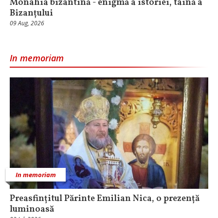
Monahia bizantină - enigmă a istoriei, taină a
Bizanțului
09 Aug, 2026
In memoriam
In memoriam
Preasfințitul Părinte Emilian Nica, o prezență
luminoasă