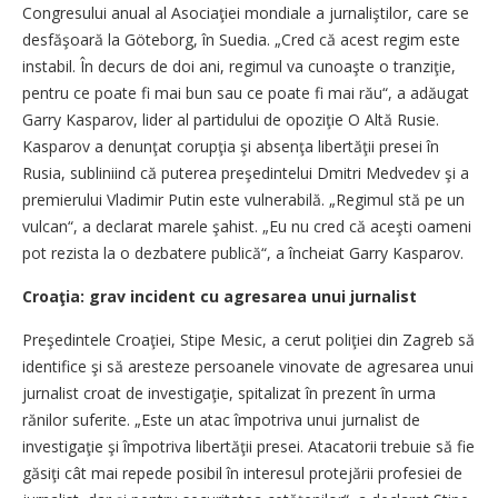
Congresului anual al Asociaţiei mondiale a jurnaliştilor, care se
desfăşoară la Göteborg, în Suedia. „Cred că acest regim este
instabil. În decurs de doi ani, regimul va cunoaşte o tranziţie,
pentru ce poate fi mai bun sau ce poate fi mai rău“, a adăugat
Garry Kasparov, lider al partidului de opoziţie O Altă Rusie.
Kasparov a denunţat corupţia şi absenţa libertăţii presei în
Rusia, subliniind că puterea preşedintelui Dmitri Medvedev şi a
premierului Vladimir Putin este vulnerabilă. „Regimul stă pe un
vulcan“, a declarat marele şahist. „Eu nu cred că aceşti oameni
pot rezista la o dezbatere publică“, a încheiat Garry Kasparov.
Croaţia: grav incident cu agresarea unui jurnalist
Preşedintele Croaţiei, Stipe Mesic, a cerut poliţiei din Zagreb să
identifice şi să aresteze persoanele vinovate de agresarea unui
jurnalist croat de investigaţie, spitalizat în prezent în urma
rănilor suferite. „Este un atac împotriva unui jurnalist de
investigaţie şi împotriva libertăţii presei. Atacatorii trebuie să fie
găsiţi cât mai repede posibil în interesul protejării profesiei de